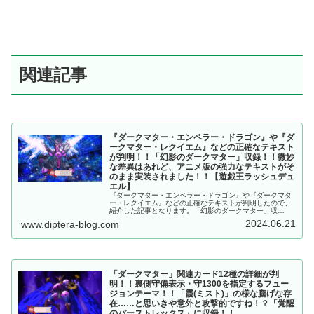
関連記事
『ダークマター・エンペラー・ドラゴン』や『ダ
ークマター・レクイエム』などの正確なテキスト
が判明！！「幻影のダークマター」収録！！微妙
な差異はあれど、アニメ版の強力なテキストがそ
のまま実装されました！！【遊戯王ラッシュデュ
エル】
『ダークマター・エンペラー・ドラゴン』や『ダークマタ
ー・レクイエム』などの正確なテキストが判明したので、
紹介した記事となります。「幻影のダークマター」収
録！！微妙な差異はあれど、アニメ版の強力なテキストが
2024.06.21
www.diptera-blog.com
そのまま実装されました！！【遊戯王ラッシュデュエル】
「ダークマター」関連カード12種の詳細が判
明！！裏側守備表示・守1300を指定するフュー
ジョンテーマ！！「霞(ミスト)」の様な朧げな存
在……と思いきや意外と攻撃的ですね！？「覚醒
のバーストレックス」に収録！！