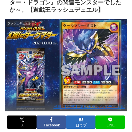
ター・ドラゴン』の関連モンスターでした
か～。【遊戯王ラッシュデュエル】
ラッシュデュエル
出典:【公式】遊戯王ラッシュデュエル
X
Facebook
はてブ
LINE