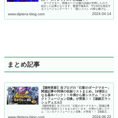
「ダークマター」関連カード12種の詳細が判明したので、
紹介した記事となります。裏側守備表示・守1300を指定す
るフュージョンテーマ！！「霞(ミスト)」の様な朧げな存
在……と思いきや意外と攻撃的ですね！？「覚醒のバース
2024.04.14
www.diptera-blog.com
トレックス」に収録！！
まとめ記事
【随時更新】当ブログの「幻影のダークマター」
関連記事や同弾の収録リストまとめ。18弾目と
なる基本パック！！今弾から新システム「コンタ
クトフュージョン召喚」が実装！！【遊戯王ラッ
シュデュエル】
【随時更新】当ブログの「幻影のダークマター」関連記事
や同弾の収録リストをまとめています。今弾から新システ
ム「コンタクトフュージョン召喚」が実装！！【遊戯王ラ
ッシュデュエル】
2024.06.22
www.diptera-blog.com