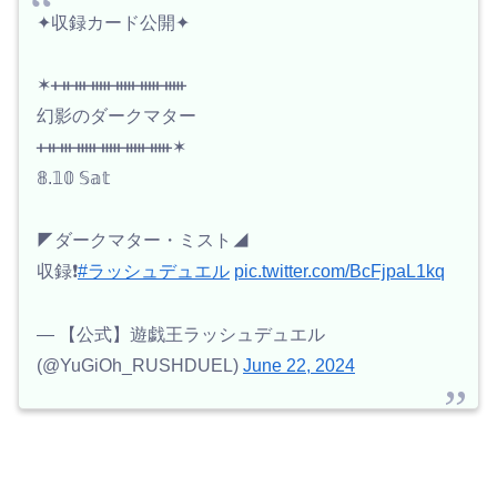
✦収録カード公開✦
✶ᚐᚑᚒᚔᚔᚔᚔ
幻影のダークマター
ᚐᚑᚒᚔᚔᚔᚔ✶
𝟠.𝟙𝟘 𝕊𝕒𝕥
◤ダークマター・ミスト◢
収録❗️
#ラッシュデュエル
pic.twitter.com/BcFjpaL1kq
— 【公式】遊戯王ラッシュデュエル
(@YuGiOh_RUSHDUEL)
June 22, 2024