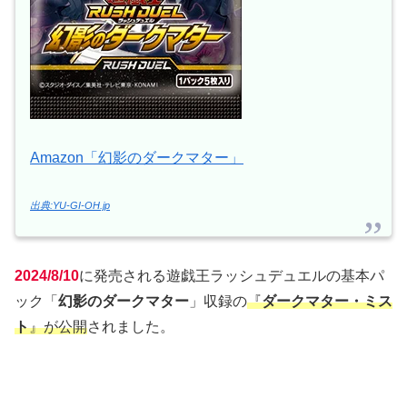
Amazon「幻影のダークマター」
出典:YU-GI-OH.jp
2024/8/10
に発売される遊戯王ラッシュデュエルの基本パ
ック「
幻影のダークマター
」収録の
『
ダークマター・ミス
ト
』が公開
されました。