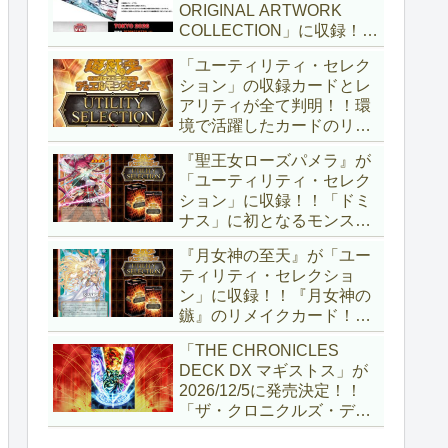
ORIGINAL ARTWORK
COLLECTION」に収録！！
3回の攻撃と除去、強固な
「ユーティリティ・セレク
耐性と、正しく『強靭！無
ション」の収録カードとレ
敵！最強！』な「ブルーア
アリティが全て判明！！環
イズ」が登場です！！【遊
境で活躍したカードのリメ
戯王OCG】
イクが多数収録！！調整版
『聖王女ローズパメラ』が
『墓穴の指名者』や「ドミ
「ユーティリティ・セレク
ナス」の少女のカード化な
ション」に収録！！「ドミ
ど、注目要素が満載ですね
ナス」に初となるモンスタ
～。【遊戯王OCG】
ーが登場！！『聖王の粉
『月女神の至天』が「ユー
砕』や『列王詩篇』に描か
ティリティ・セレクショ
れていた少女で、実際にこ
ン」に収録！！『月女神の
の2種を強力にサポートし
鏃』のリメイクカード！！
ていますね！！【遊戯王
選出傾向が読めなくなりま
OCG】
「THE CHRONICLES
したが、後攻向けとは言え
DECK DX マギストス」が
無効化範囲の広がった『墓
2026/12/5に発売決定！！
穴の指名者』はめちゃくち
「ザ・クロニクルズ・デッ
ゃ強力ですね！？【遊戯王
キ」がリニューアル！！第
OCG】