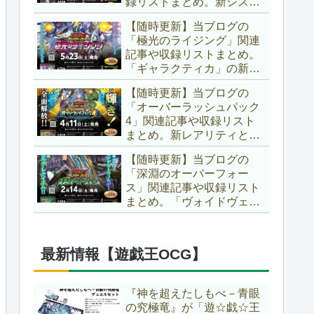
録リストまとめ。新システ
場です！！【遊戯王ラッシ
ム「ユニオンフュージョ
ュデュエル】
【随時更新】当ブログの
ン」の登場により、ようや
「極光のライジング」関連
く原作さながらの「ＸＹ
記事や収録リストまとめ。
Ｚ」が使用可能となりまし
「ギャラクティカ」の新た
た！！【遊戯王ラッシュデ
なフュージョンモンスター
ュエル】
【随時更新】当ブログの
やイラスト違い、「報道」
「オーバーラッシュパック
の強化に加え、幻竜族の新
4」関連記事や収録リスト
テーマ「纏竜」も登場で
まとめ。新レアリティとし
す！！【遊戯王ラッシュデ
てフルオーバーラッシュレ
ュエル】
【随時更新】当ブログの
ア仕様が初登場！！そし
「深淵のオーバーフォー
て、OCGの大人気テーマ
ス」関連記事や収録リスト
「霊使い」も同時に実装さ
まとめ。「ヴォイドヴェル
れています！！【遊戯王ラ
グ」や「夢中」、「ラ
ッシュデュエル】
ヴ」、「いとをかし」、
「コスモス姫」などの人気
最新情報【遊戯王OCG】
テーマ強化に加え、「冥
跡」もテーマ化です！！
【遊戯王ラッシュデュエ
『神を超えたしもべ－青眼
ル】
の究極竜』が「遊☆戯☆王