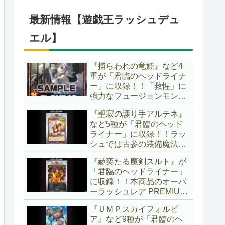
1弾は「マギストス」と
「エンディミオン」が選出
最新情報【遊戯王ラッシュデュ
されています！！【遊戯王
OCG】
エル】
『捕らわれの竜姫』など4
重が「君臨のヘッドライナ
ー」に収録！！「救惺」に
強力なフュージョンモンス
ターとサポーターが登
『聖寂の護り手アルテネ』
場！！性能の高さはもちろ
など5種が「君臨のヘッド
ん、イラストから推察され
ライナー」に収録！！ラッ
る背景ストーリーも興味深
シュでは古参の装備魔法
い……。【遊戯王ラッシュ
『アルテネの加護』がテー
デュエル】
『赫奕たる魔剣スルト』が
マ化！！3種のユニオンが
「君臨のヘッドライナー」
存在し、天使族では汎用的
に収録！！本商品のオーバ
なサポーターとなります
ーラッシュレア PREMIUM
ね！！【遊戯王ラッシュデ
BLACK Ver.枠！！初の下級
ュエル】
『ＵＭＰスカイフォルビ
モンスターで、「ヘルシ
ア』など9種が「君臨のヘ
ィ」と相性抜群なバウンス