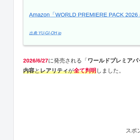
Amazon「WORLD PREMIERE PACK 2026
出典:YU-GI-OH.jp
2026/6/27
に発売される「
ワールドプレミアパック
内容
と
レアリティ
が
全て判明
しました。
スポ