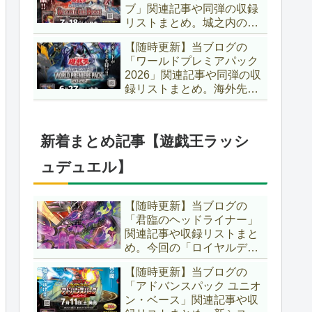
ブ」関連記事や同弾の収録
た、「ドミナス」などの豪
リストまとめ。城之内のカ
華再録にも注目ですね～。
ードたちが『時の黒魔術
【遊戯王OCG】
【随時更新】当ブログの
師』関連となってリメイ
「ワールドプレミアパック
ク！！さらに、「Ｄ－ＨＥ
2026」関連記事や同弾の収
ＲＯ」の『幽獄の時計塔』
録リストまとめ。海外先行
も待望のリメイクです！！
カードが例年より早く来
【遊戯王OCG】
日！！ゴースト骨塚をイメ
ージした『リビングデッド
新着まとめ記事【遊戯王ラッシ
の呼び声』関連に注目が集
まっていますね～。【遊戯
ュデュエル】
王OCG】
【随時更新】当ブログの
「君臨のヘッドライナー」
関連記事や収録リストまと
め。今回の「ロイヤルデモ
ンズ」は相手モンスターを
【随時更新】当ブログの
リリース！！また、新テー
「アドバンスパック ユニオ
マとして「救惺」、「ヘル
ン・ベース」関連記事や収
シィ」、「ゴエゴエ」も登