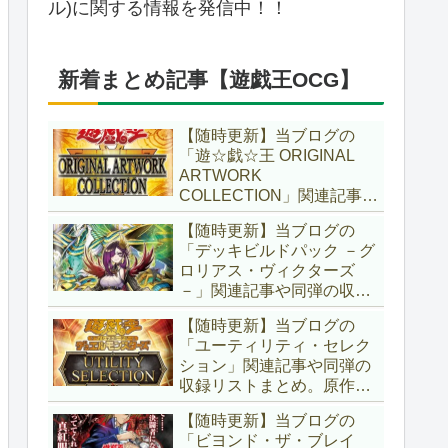
ル)に関する情報を発信中！！
新着まとめ記事【遊戯王OCG】
【随時更新】当ブログの
「遊☆戯☆王 ORIGINAL
ARTWORK
COLLECTION」関連記事や
同弾の収録リストまとめ。
【随時更新】当ブログの
マンガスタイルとオーバー
「デッキビルドパック －グ
フレームに焦点を当てた新
ロリアス・ヴィクターズ
商品！！また、原作のモン
－」関連記事や同弾の収録
スターもリメイクされてい
リストまとめ。効果を持た
ます！！【遊戯王OCG】
【随時更新】当ブログの
ない古のモンスターを使役
「ユーティリティ・セレク
する儀式テーマ「セネト」
ション」関連記事や同弾の
に加え、「レイズ・ムー
収録リストまとめ。原作の
ン」や「異解△」も登
名シーンや懐かしの人気モ
場！！【遊戯王OCG】
【随時更新】当ブログの
ンスターをイメージした新
「ビヨンド・ザ・ブレイ
規カードが多数登場！！ま