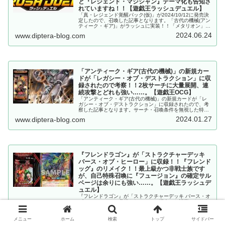
と『レジェンド・マジシャン』テーマ化も告知さ
れていますね！！【遊戯王ラッシュデュエル】
「真・レジェンド覚醒パック(仮)」が2024/10/12に発売決
定したので、召喚した記事となります。「古代の機械(アン
ティーク・ギア)」がラッシュに実装！！「メタリオン」強
化と『レジェンド・マジシャン』テーマ化も告知されてい
2024.06.24
www.diptera-blog.com
ます！！【ラッシュデュエル】
「アンティーク・ギア(古代の機械)」の新規カー
ドが「レガシー・オブ・デストラクション」に収
録されたので考察！！2枚サーチに大量展開、連
続攻撃とどれも強い……。【遊戯王OCG】
「アンティーク・ギア(古代の機械)」の新規カードが「レ
ガシー・オブ・デストラクション」に収録されたので、考
察した記事となります。サーチ・召喚条件を無視した特殊
召喚・墓地肥やし・耐性付与などが追加され、大きく安定
2024.01.27
www.diptera-blog.com
感を増しましたね。【遊戯王OCG】
『フレンドラゴン』が「ストラクチャーデッキ
バース・オブ・ヒーロー」に収録！！『フレンド
ッグ』のリメイク！！最上級かつ非戦士族です
が、自己特殊召喚に『フュージョン』の確定サル
ベージは余りにも強い……。【遊戯王ラッシュデ
ュエル】
『フレンドラゴン』が「ストラクチャーデッキ バース・オ
ブ・ヒーロー」に収録されるので、紹介した記事となりま
す。『フレンドッグ』のリメイク！！最上級かつ非戦士族
ですが、自己特殊召喚に『フュージョン』の確定サルベー
2024.06.20
www.diptera-blog.com
ジは余りにも強い……。【遊戯王ラッシュデュエル】
メニュー
ホーム
検索
トップ
サイドバー