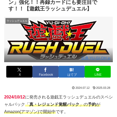
ン」強化！！再録カードにも要注目で
す！！【遊戯王ラッシュデュエル】
ラッシュデュエル
出典:YU-GI-OH.jp
X
Facebook
はてブ
LINE
2024.07.12
2025.03.28
2024/10/12
に発売される遊戯王ラッシュデュエルのスペシ
ャルパック
「
真・レジェンド覚醒パック
」の
予約
が
Amazon(アマゾン)で開始中
です。