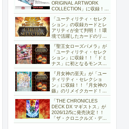
ORIGINAL ARTWORK
COLLECTION」に収録！！
3回の攻撃と除去、強固な
「ユーティリティ・セレク
耐性と、正しく『強靭！無
ション」の収録カードとレ
敵！最強！』な「ブルーア
アリティが全て判明！！環
イズ」が登場です！！【遊
境で活躍したカードのリメ
戯王OCG】
イクが多数収録！！調整版
『聖王女ローズパメラ』が
『墓穴の指名者』や「ドミ
「ユーティリティ・セレク
ナス」の少女のカード化な
ション」に収録！！「ドミ
ど、注目要素が満載ですね
ナス」に初となるモンスタ
～。【遊戯王OCG】
ーが登場！！『聖王の粉
『月女神の至天』が「ユー
砕』や『列王詩篇』に描か
ティリティ・セレクショ
れていた少女で、実際にこ
ン」に収録！！『月女神の
の2種を強力にサポートし
鏃』のリメイクカード！！
ていますね！！【遊戯王
選出傾向が読めなくなりま
OCG】
「THE CHRONICLES
したが、後攻向けとは言え
DECK DX マギストス」が
無効化範囲の広がった『墓
2026/12/5に発売決定！！
穴の指名者』はめちゃくち
「ザ・クロニクルズ・デッ
ゃ強力ですね！？【遊戯王
キ」がリニューアル！！第
OCG】