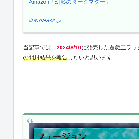
Amazon「幻影のダークマター」
出典:YU-GI-OH.jp
当記事では、
2024/8/10
に発売した遊戯王ラッ
の開封結果を報告
したいと思います。