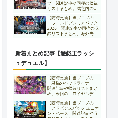
ブ」関連記事や同弾の収録
た、「ドミナス」などの豪
リストまとめ。城之内のカ
華再録にも注目ですね～。
ードたちが『時の黒魔術
【遊戯王OCG】
【随時更新】当ブログの
師』関連となってリメイ
「ワールドプレミアパック
ク！！さらに、「Ｄ－ＨＥ
2026」関連記事や同弾の収
ＲＯ」の『幽獄の時計塔』
録リストまとめ。海外先行
も待望のリメイクです！！
カードが例年より早く来
【遊戯王OCG】
日！！ゴースト骨塚をイメ
ージした『リビングデッド
新着まとめ記事【遊戯王ラッシ
の呼び声』関連に注目が集
まっていますね～。【遊戯
ュデュエル】
王OCG】
【随時更新】当ブログの
「君臨のヘッドライナー」
関連記事や収録リストまと
め。今回の「ロイヤルデモ
ンズ」は相手モンスターを
【随時更新】当ブログの
リリース！！また、新テー
「アドバンスパック ユニオ
マとして「救惺」、「ヘル
ン・ベース」関連記事や収
シィ」、「ゴエゴエ」も登