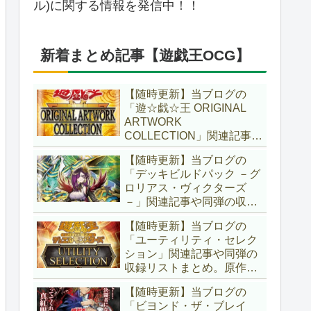
ル)に関する情報を発信中！！
新着まとめ記事【遊戯王OCG】
【随時更新】当ブログの
「遊☆戯☆王 ORIGINAL
ARTWORK
COLLECTION」関連記事や
同弾の収録リストまとめ。
【随時更新】当ブログの
マンガスタイルとオーバー
「デッキビルドパック －グ
フレームに焦点を当てた新
ロリアス・ヴィクターズ
商品！！また、原作のモン
－」関連記事や同弾の収録
スターもリメイクされてい
リストまとめ。効果を持た
ます！！【遊戯王OCG】
【随時更新】当ブログの
ない古のモンスターを使役
「ユーティリティ・セレク
する儀式テーマ「セネト」
ション」関連記事や同弾の
に加え、「レイズ・ムー
収録リストまとめ。原作の
ン」や「異解△」も登
名シーンや懐かしの人気モ
場！！【遊戯王OCG】
【随時更新】当ブログの
ンスターをイメージした新
「ビヨンド・ザ・ブレイ
規カードが多数登場！！ま