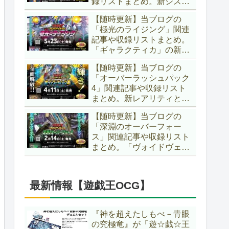
録リストまとめ。新システ
場です！！【遊戯王ラッシ
ム「ユニオンフュージョ
ュデュエル】
【随時更新】当ブログの
ン」の登場により、ようや
「極光のライジング」関連
く原作さながらの「ＸＹ
記事や収録リストまとめ。
Ｚ」が使用可能となりまし
「ギャラクティカ」の新た
た！！【遊戯王ラッシュデ
なフュージョンモンスター
ュエル】
【随時更新】当ブログの
やイラスト違い、「報道」
「オーバーラッシュパック
の強化に加え、幻竜族の新
4」関連記事や収録リスト
テーマ「纏竜」も登場で
まとめ。新レアリティとし
す！！【遊戯王ラッシュデ
てフルオーバーラッシュレ
ュエル】
【随時更新】当ブログの
ア仕様が初登場！！そし
「深淵のオーバーフォー
て、OCGの大人気テーマ
ス」関連記事や収録リスト
「霊使い」も同時に実装さ
まとめ。「ヴォイドヴェル
れています！！【遊戯王ラ
グ」や「夢中」、「ラ
ッシュデュエル】
ヴ」、「いとをかし」、
「コスモス姫」などの人気
最新情報【遊戯王OCG】
テーマ強化に加え、「冥
跡」もテーマ化です！！
【遊戯王ラッシュデュエ
『神を超えたしもべ－青眼
ル】
の究極竜』が「遊☆戯☆王