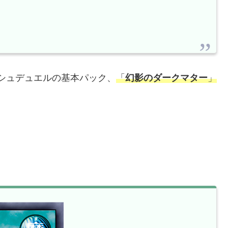
シュデュエルの基本パック、
「
幻影のダークマター
」