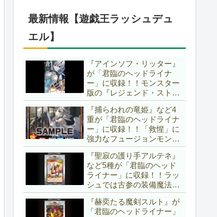
1弾は「マギストス」と
「エンディミオン」が選出
最新情報【遊戯王ラッシュデュ
されています！！【遊戯王
OCG】
エル】
『アインソフ・リッター』
が「君臨のヘッドライナ
ー」に収録！！モンスター
版の『レジェンド・ストラ
イク』とも言える強力な蘇
『捕らわれの竜姫』など4
生効果持ち！！そのステー
重が「君臨のヘッドライナ
タスから、「救惺」との相
ー」に収録！！「救惺」に
性も抜群に良いですね～。
強力なフュージョンモンス
【遊戯王ラッシュデュエ
ターとサポーターが登
ル】
『聖寂の護り手アルテネ』
場！！性能の高さはもちろ
など5種が「君臨のヘッド
ん、イラストから推察され
ライナー」に収録！！ラッ
る背景ストーリーも興味深
シュでは古参の装備魔法
い……。【遊戯王ラッシュ
『アルテネの加護』がテー
デュエル】
『赫奕たる魔剣スルト』が
マ化！！3種のユニオンが
「君臨のヘッドライナー」
存在し、天使族では汎用的