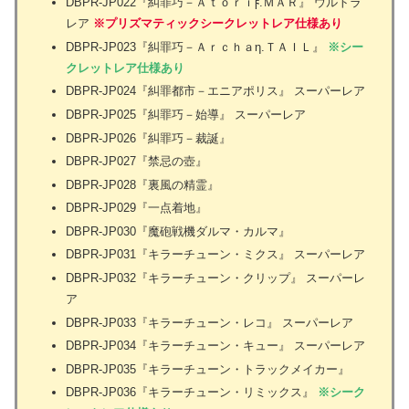
DBPR-JP022『糾罪巧－Ａｔｏｒｉϝ.ＭＡＲ』 ウルトラ
レア
※プリズマティックシークレットレア仕様あり
DBPR-JP023『糾罪巧－Ａｒｃｈａη.ＴＡＩＬ』
※シー
クレットレア仕様あり
DBPR-JP024『糾罪都市－エニアポリス』 スーパーレア
DBPR-JP025『糾罪巧－始導』 スーパーレア
DBPR-JP026『糾罪巧－裁誕』
DBPR-JP027『禁忌の壺』
DBPR-JP028『裏風の精霊』
DBPR-JP029『一点着地』
DBPR-JP030『魔砲戦機ダルマ・カルマ』
DBPR-JP031『キラーチューン・ミクス』 スーパーレア
DBPR-JP032『キラーチューン・クリップ』 スーパーレ
ア
DBPR-JP033『キラーチューン・レコ』 スーパーレア
DBPR-JP034『キラーチューン・キュー』 スーパーレア
DBPR-JP035『キラーチューン・トラックメイカー』
DBPR-JP036『キラーチューン・リミックス』
※シーク