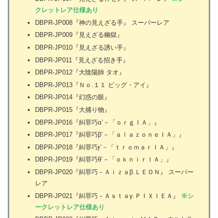
クレットレア仕様あり
DBPR-JP008『神の見えざる手』 スーパーレア
DBPR-JP009『見えざる幽獄』
DBPR-JP010『見えざる誘い手』
DBPR-JP011『見えざる招き手』
DBPR-JP012『大陰陽師 タオ』
DBPR-JP013『Ｎｏ.１１ ビッグ・アイ』
DBPR-JP014『幻惑の眼』
DBPR-JP015『大捕り物』
DBPR-JP016『糾罪巧α’－「ｏｒｇＩＡ」』
DBPR-JP017『糾罪巧β’－「ａｌａｚｏｎｅＩＡ」』
DBPR-JP018『糾罪巧ϝ’－「ｔｒｏｍａｒＩＡ」』
DBPR-JP019『糾罪巧θ’－「ｏｋｎｉｒＩＡ」』
DBPR-JP020『糾罪巧－Ａｉｚａβ.ＬＥＯＮ』 スーパー
レア
DBPR-JP021『糾罪巧－Ａｓｔａγ.ＰＩＸＩＥＡ』
※シ
ークレットレア仕様あり