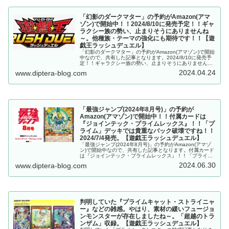
「幻影のダークマター」の予約がAmazon(アマ
ゾン)で開始中！！2024/8/10に発売予定！！ギャ
ラクシー族の勢い、止まりそうにありませんね
～。他種族・テーマの強化にも期待です！！【遊
戯王ラッシュデュエル】
「幻影のダークマター」の予約がAmazon(アマゾン)で開始
中なので、共有した記事となります。2024/8/10に発売予
定！！ギャラクシー族の勢い、止まりそうにありませんね
～。他種族・テーマの強化にも期待です！！【遊戯王ラッ
2024.04.24
www.diptera-blog.com
シュデュエル】
「最強ジャンプ(2024年8月号)」の予約が
Amazon(アマゾン)で開始中！！付属カードは
『ジョインテック・プライムレックス』！！「プ
ライム」デッキでは貴重なバック破壊ですね！！
2024/7/4発売。【遊戯王ラッシュデュエル】
「最強ジャンプ(2024年8月号)」の予約がAmazon(アマゾ
ン)で開始中なので、共有した記事となります。付属カード
は『ジョインテック・プライムレックス』！！「プライ
ム」デッキでは貴重なバック破壊ですね！！2024/7/4発
2024.06.30
www.diptera-blog.com
売。ラッシュデュエル
判明していた『プライムキャット・ストライニャ
ー』などの雑感。やはり、素材の緩いフュージョ
ンモンスターが存在しましたね～。「超越のトラ
ンザム」収録。【遊戯王ラッシュデュエル】