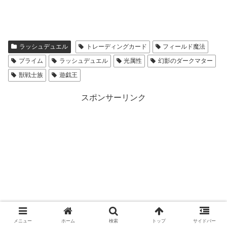
ラッシュデュエル
トレーディングカード
フィールド魔法
プライム
ラッシュデュエル
光属性
幻影のダークマター
獣戦士族
遊戯王
スポンサーリンク
メニュー
ホーム
検索
トップ
サイドバー