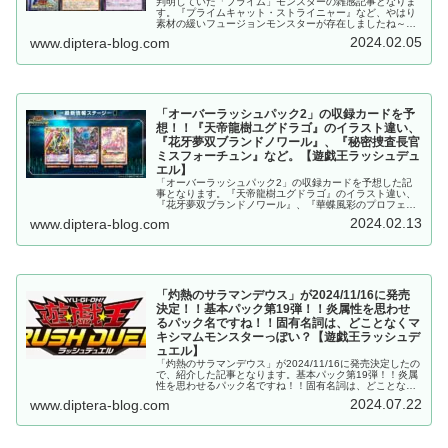
判明していた「プライム」モンスターの雑感記事となりま
す。『プライムキャット・ストライニャー』など、やはり
素材の緩いフュージョンモンスターが存在しましたね～。
「超越のトランザム」収録。【遊戯王ラッシュデュエル】
2024.02.05
www.diptera-blog.com
「オーバーラッシュパック2」の収録カードを予
想！！『天帝龍樹ユグドラゴ』のイラスト違い、
『花牙夢双ブランドノワール』、『秘密捜査長官
ミスフォーチュン』など。【遊戯王ラッシュデュ
エル】
「オーバーラッシュパック2」の収録カードを予想した記
事となります。『天帝龍樹ユグドラゴ』のイラスト違い、
『花牙夢双ブランドノワール』、『華蝶風彩のプロフェシ
ーフレイル』など。【遊戯王ラッシュデュエル】
2024.02.13
www.diptera-blog.com
「灼熱のサラマンデウス」が2024/11/16に発売
決定！！基本パック第19弾！！炎属性を思わせ
るパック名ですね！！固有名詞は、どことなくマ
キシマムモンスターっぽい？【遊戯王ラッシュデ
ュエル】
「灼熱のサラマンデウス」が2024/11/16に発売決定したの
で、紹介した記事となります。基本パック第19弾！！炎属
性を思わせるパック名ですね！！固有名詞は、どことなく
マキシマムモンスターっぽい？【遊戯王ラッシュデュエ
2024.07.22
www.diptera-blog.com
ル】