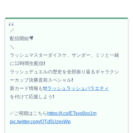
／
配信開始🎥
＼
ラッシュマスターダイスケ、サンダー、ミソと一緒
に12時間生配信❗️
ラッシュデュエルの歴史を全部振り返るギャラクシ
ーカップ決勝直前スペシャル❗️
新カード情報も❗️
#ラッシュラッシュバラエティ
を付けて応援しよう❗️
✅ご視聴はこちら
https://t.co/ETsvs8zo1m
pic.twitter.com/QTd5UzexWp