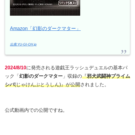
Amazon「幻影のダークマター」
出典:YU-GI-OH.jp
2024/8/10
に発売される遊戯王ラッシュデュエルの基本パ
ック「
幻影のダークマター
」収録の
『
邪犬武闘神プライム
シバ
(じゃけんぶとうしん)』が公開
されました。
公式動画内での公開ですね。