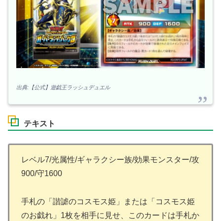
出典:【公式】遊戯王ラッシュデュエル
テキスト
レベル7/光属性/ギャラクシー族/効果モンスター/攻
900/守1600
手札の「諧謔のコスモス姫」または「コスモス姫
のお戯れ」1枚を相手に見せ、このカードは手札か