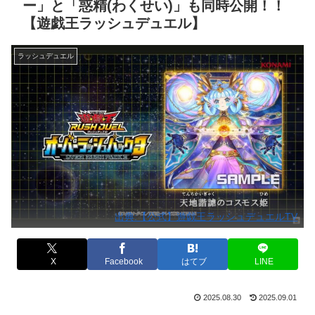
ー」と「惑精(わくせい)」も同時公開！！
【遊戯王ラッシュデュエル】
ラッシュデュエル
出典:【公式】遊戯王ラッシュデュエルTV
X
Facebook
はてブ
LINE
2025.08.30
2025.09.01