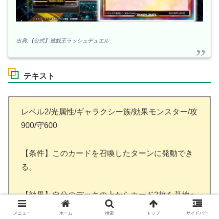
出典:【公式】遊戯王ラッシュデュエル
テキスト
レベル2/光属性/ギャラクシー族/効果モンスター/攻
900/守600
【条件】このカードを召喚したターンに発動でき
る。
【効果】自分のデッキの上からカード2枚を墓地へ
送る。その後、自分フィールドのこのカードを破
メニュー
ホーム
検索
トップ
サイドバー