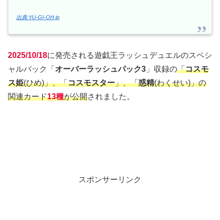
出典:YU-GI-OH.jp
2025/10/18
に発売される遊戯王ラッシュデュエルのスペシ
ャルパック「
オーバーラッシュパック3
」収録の
「
コスモ
ス姫
(ひめ)」、「
コスモスター
」、「
惑精
(わくせい)」の
関連カード
13種
が公開
されました。
スポンサーリンク