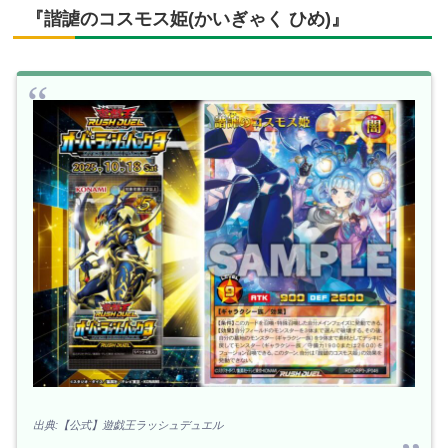
『諧謔のコスモス姫(かいぎゃく ひめ)』
出典:【公式】遊戯王ラッシュデュエル