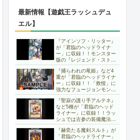
1弾は「マギストス」と
「エンディミオン」が選出
最新情報【遊戯王ラッシュデュ
されています！！【遊戯王
OCG】
エル】
『アインソフ・リッター』
が「君臨のヘッドライナ
ー」に収録！！モンスター
版の『レジェンド・ストラ
イク』とも言える強力な蘇
『捕らわれの竜姫』など4
生効果持ち！！そのステー
重が「君臨のヘッドライナ
タスから、「救惺」との相
ー」に収録！！「救惺」に
性も抜群に良いですね～。
強力なフュージョンモンス
【遊戯王ラッシュデュエ
ターとサポーターが登
ル】
『聖寂の護り手アルテネ』
場！！性能の高さはもちろ
など5種が「君臨のヘッド
ん、イラストから推察され
ライナー」に収録！！ラッ
る背景ストーリーも興味深
シュでは古参の装備魔法
い……。【遊戯王ラッシュ
『アルテネの加護』がテー
デュエル】
『赫奕たる魔剣スルト』が
マ化！！3種のユニオンが
「君臨のヘッドライナー」
存在し、天使族では汎用的