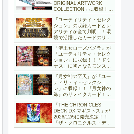
ORIGINAL ARTWORK
COLLECTION」に収録！！
3回の攻撃と除去、強固な
「ユーティリティ・セレク
耐性と、正しく『強靭！無
ション」の収録カードとレ
敵！最強！』な「ブルーア
アリティが全て判明！！環
イズ」が登場です！！【遊
境で活躍したカードのリメ
戯王OCG】
イクが多数収録！！調整版
『聖王女ローズパメラ』が
『墓穴の指名者』や「ドミ
「ユーティリティ・セレク
ナス」の少女のカード化な
ション」に収録！！「ドミ
ど、注目要素が満載ですね
ナス」に初となるモンスタ
～。【遊戯王OCG】
ーが登場！！『聖王の粉
『月女神の至天』が「ユー
砕』や『列王詩篇』に描か
ティリティ・セレクショ
れていた少女で、実際にこ
ン」に収録！！『月女神の
の2種を強力にサポートし
鏃』のリメイクカード！！
ていますね！！【遊戯王
選出傾向が読めなくなりま
OCG】
「THE CHRONICLES
したが、後攻向けとは言え
DECK DX マギストス」が
無効化範囲の広がった『墓
2026/12/5に発売決定！！
穴の指名者』はめちゃくち
「ザ・クロニクルズ・デッ
ゃ強力ですね！？【遊戯王
キ」がリニューアル！！第
OCG】