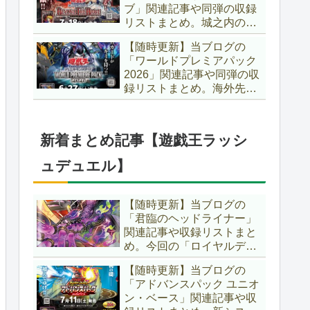
ブ」関連記事や同弾の収録
た、「ドミナス」などの豪
リストまとめ。城之内のカ
華再録にも注目ですね～。
ードたちが『時の黒魔術
【遊戯王OCG】
【随時更新】当ブログの
師』関連となってリメイ
「ワールドプレミアパック
ク！！さらに、「Ｄ－ＨＥ
2026」関連記事や同弾の収
ＲＯ」の『幽獄の時計塔』
録リストまとめ。海外先行
も待望のリメイクです！！
カードが例年より早く来
【遊戯王OCG】
日！！ゴースト骨塚をイメ
ージした『リビングデッド
新着まとめ記事【遊戯王ラッシ
の呼び声』関連に注目が集
まっていますね～。【遊戯
ュデュエル】
王OCG】
【随時更新】当ブログの
「君臨のヘッドライナー」
関連記事や収録リストまと
め。今回の「ロイヤルデモ
ンズ」は相手モンスターを
【随時更新】当ブログの
リリース！！また、新テー
「アドバンスパック ユニオ
マとして「救惺」、「ヘル
ン・ベース」関連記事や収
シィ」、「ゴエゴエ」も登