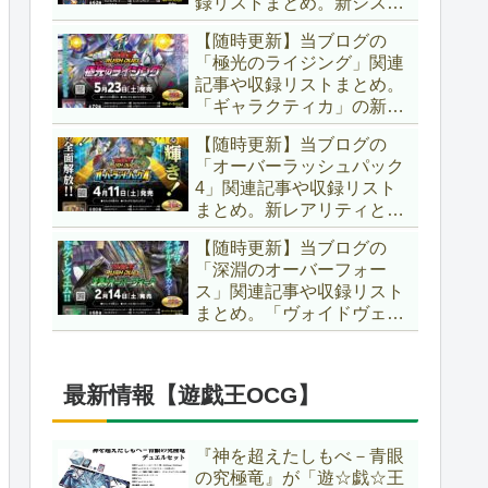
録リストまとめ。新システ
場です！！【遊戯王ラッシ
ム「ユニオンフュージョ
ュデュエル】
【随時更新】当ブログの
ン」の登場により、ようや
「極光のライジング」関連
く原作さながらの「ＸＹ
記事や収録リストまとめ。
Ｚ」が使用可能となりまし
「ギャラクティカ」の新た
た！！【遊戯王ラッシュデ
なフュージョンモンスター
ュエル】
【随時更新】当ブログの
やイラスト違い、「報道」
「オーバーラッシュパック
の強化に加え、幻竜族の新
4」関連記事や収録リスト
テーマ「纏竜」も登場で
まとめ。新レアリティとし
す！！【遊戯王ラッシュデ
てフルオーバーラッシュレ
ュエル】
【随時更新】当ブログの
ア仕様が初登場！！そし
「深淵のオーバーフォー
て、OCGの大人気テーマ
ス」関連記事や収録リスト
「霊使い」も同時に実装さ
まとめ。「ヴォイドヴェル
れています！！【遊戯王ラ
グ」や「夢中」、「ラ
ッシュデュエル】
ヴ」、「いとをかし」、
「コスモス姫」などの人気
最新情報【遊戯王OCG】
テーマ強化に加え、「冥
跡」もテーマ化です！！
【遊戯王ラッシュデュエ
『神を超えたしもべ－青眼
ル】
の究極竜』が「遊☆戯☆王