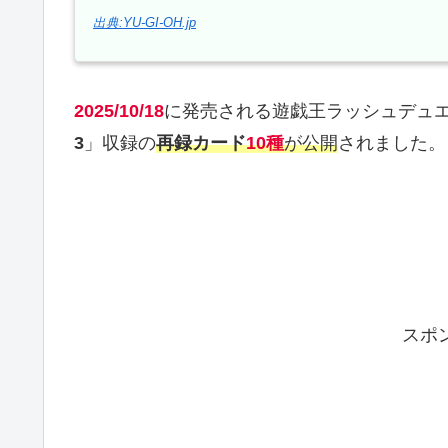
出典:YU-GI-OH.jp
2025/10/18
に発売される遊戯王ラッシュデュ
3
」収録の
再録カード
10種
が公開
されました。
スポ