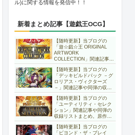
ル)に関する情報を発信中！！
新着まとめ記事【遊戯王OCG】
【随時更新】当ブログの
「遊☆戯☆王 ORIGINAL
ARTWORK
COLLECTION」関連記事や
同弾の収録リストまとめ。
【随時更新】当ブログの
マンガスタイルとオーバー
「デッキビルドパック －グ
フレームに焦点を当てた新
ロリアス・ヴィクターズ
商品！！また、原作のモン
－」関連記事や同弾の収録
スターもリメイクされてい
リストまとめ。効果を持た
ます！！【遊戯王OCG】
【随時更新】当ブログの
ない古のモンスターを使役
「ユーティリティ・セレク
する儀式テーマ「セネト」
ション」関連記事や同弾の
に加え、「レイズ・ムー
収録リストまとめ。原作の
ン」や「異解△」も登
名シーンや懐かしの人気モ
場！！【遊戯王OCG】
【随時更新】当ブログの
ンスターをイメージした新
「ビヨンド・ザ・ブレイ
規カードが多数登場！！ま