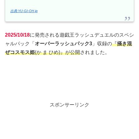
出典:YU-GI-OH.jp
2025/10/18
に発売される遊戯王ラッシュデュエルのスペシ
ャルパック「
オーバーラッシュパック3
」収録の
『
掻き混
ぜコスモス姫
(か ま ひめ)』が公開
されました。
スポンサーリンク