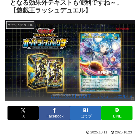
となる効果外テキストも便利ですね～。
【遊戯王ラッシュデュエル】
ラッシュデュエル
出典:【公式】遊戯王ラッシュデュエルTV
X
Facebook
はてブ
LINE
2025.10.11
2025.10.23