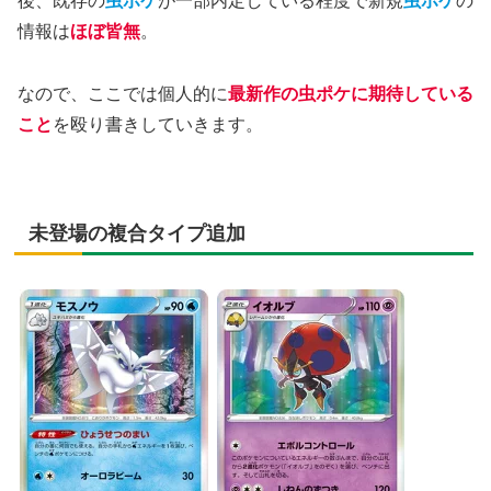
後、既存の
虫ポケ
が一部内定している程度で新規
虫ポケ
の
情報は
ほぼ皆無
。
なので、ここでは個人的に
最新作の虫ポケに期待している
こと
を殴り書きしていきます。
未登場の複合タイプ追加