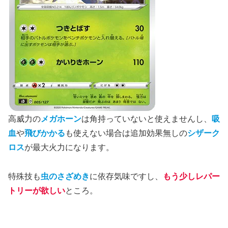
高威力の
メガホーン
は角持っていないと使えませんし、
吸
血
や
飛びかかる
も使えない場合は追加効果無しの
シザーク
ロス
が最大火力になります。
特殊技も
虫のさざめき
に依存気味ですし、
もう少しレパー
トリーが欲しい
ところ。