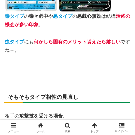
毒タイプ
の
毒々必中
や
悪タイプ
の
悪戯心無効
は結構
活躍の
機会が多い印象
。
虫タイプ
にも
何かしら固有のメリット貰えたら嬉しい
です
ね～。
そもそもタイプ相性の見直し
相手の
攻撃技を受ける場合
、
メニュー
ホーム
検索
トップ
サイドバー