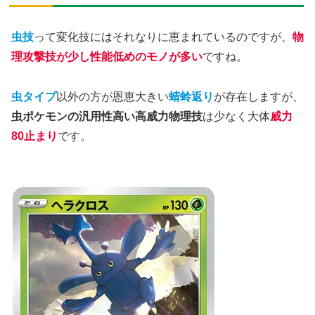
虫技
って変化技にはそれなりに恵まれているのですが、
物
理攻撃技が少し性能低めのモノが多い
ですね。
虫タイプ
以外の方が恩恵大きい
蜻蛉返り
が存在しますが、
虫ポケモンの汎用性高い高威力物理技
は少なく大体
威力
80止まり
です。