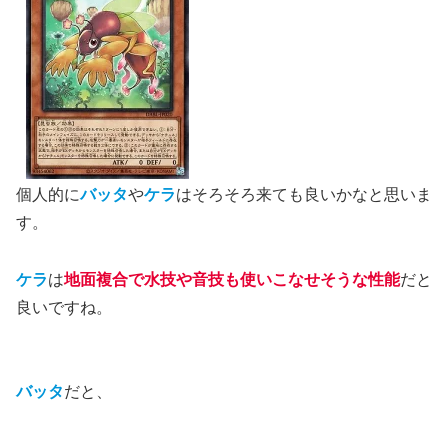
個人的に
バッタ
や
ケラ
はそろそろ来ても良いかなと思いま
す。
ケラ
は
地面複合で水技や音技も使いこなせそうな性能
だと
良いですね。
バッタ
だと、