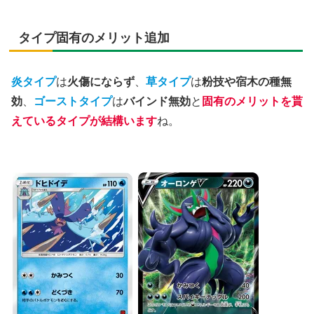
タイプ固有のメリット追加
炎タイプ
は
火傷にならず
、
草タイプ
は
粉技や宿木の種無
効
、
ゴーストタイプ
は
バインド無効
と
固有のメリットを貰
えているタイプが結構います
ね。