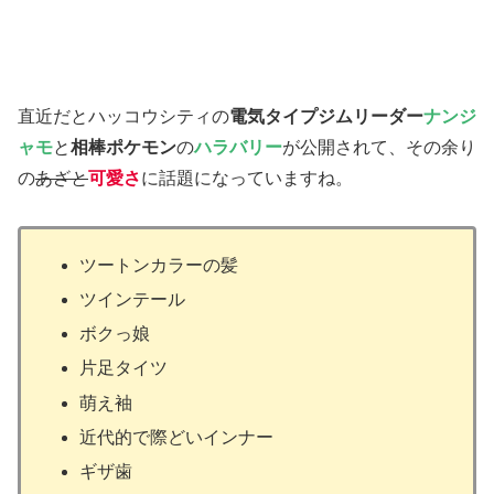
直近だとハッコウシティの
電気タイプジムリーダー
ナンジ
ャモ
と
相棒ポケモン
の
ハラバリー
が公開されて、その余り
の
あざと
可愛さ
に話題になっていますね。
ツートンカラーの髪
ツインテール
ボクっ娘
片足タイツ
萌え袖
近代的で際どいインナー
ギザ歯