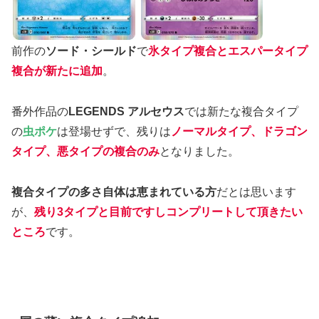
前作の
ソード・シールド
で
氷タイプ複合とエスパータイプ
複合が新たに追加
。
番外作品の
LEGENDS アルセウス
では新たな複合タイプ
の
虫ポケ
は登場せずで、残りは
ノーマルタイプ、ドラゴン
タイプ、悪タイプの複合のみ
となりました。
複合タイプの多さ自体は恵まれている方
だとは思います
が、
残り3タイプと目前ですしコンプリートして頂きたい
ところ
です。