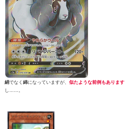
絹
でなく
綿
になっていますが、
似たような前例もあります
し……。