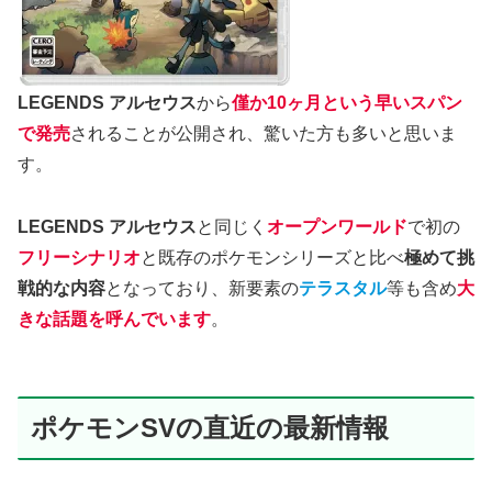
LEGENDS アルセウス
から
僅か10ヶ月という早いスパン
で発売
されることが公開され、驚いた方も多いと思いま
す。
LEGENDS アルセウス
と同じく
オープンワールド
で初の
フリーシナリオ
と既存のポケモンシリーズと比べ
極めて挑
戦的な内容
となっており、新要素の
テラスタル
等も含め
大
きな話題を呼んでいます
。
ポケモンSVの直近の最新情報