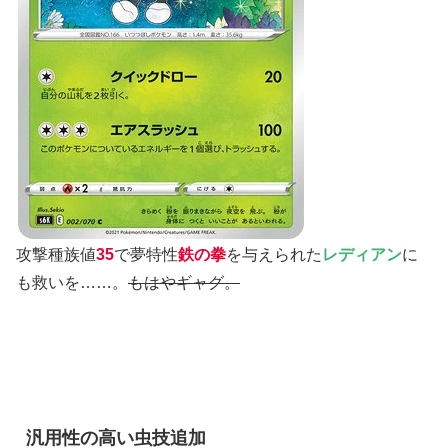
攻撃種族値
35
で夢特性
鉄の拳
を与えられた
レディアン
に
も救いを……。
もはやギャグ。
汎用性の高い虫技追加