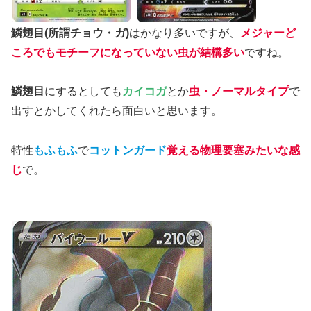
鱗翅目(所謂チョウ・ガ)
はかなり多いですが、
メジャーど
ころでもモチーフになっていない虫が結構多い
ですね。
鱗翅目
にするとしても
カイコガ
とか
虫・ノーマルタイプ
で
出すとかしてくれたら面白いと思います。
特性
もふもふ
で
コットンガード
覚える物理要塞みたいな感
じ
で。