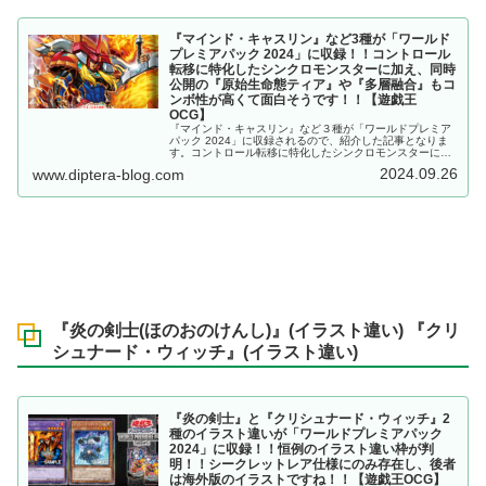
『マインド・キャスリン』など3種が「ワールド
プレミアパック 2024」に収録！！コントロール
転移に特化したシンクロモンスターに加え、同時
公開の『原始生命態ティア』や『多層融合』もコ
ンボ性が高くて面白そうです！！【遊戯王
OCG】
『マインド・キャスリン』など３種が「ワールドプレミア
パック 2024」に収録されるので、紹介した記事となりま
す。コントロール転移に特化したシンクロモンスターに加
え、同時公開の『原始生命態ティア』や『多層融合』もコ
2024.09.26
www.diptera-blog.com
ンボ性が高くて面白そうです！！【遊戯王OCG】
『炎の剣士(ほのおのけんし)』(イラスト違い) 『クリ
シュナード・ウィッチ』(イラスト違い)
『炎の剣士』と『クリシュナード・ウィッチ』2
種のイラスト違いが「ワールドプレミアパック
2024」に収録！！恒例のイラスト違い枠が判
明！！シークレットレア仕様にのみ存在し、後者
は海外版のイラストですね！！【遊戯王OCG】