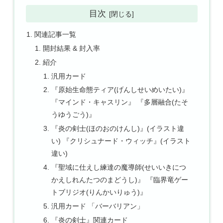
目次
関連記事一覧
開封結果 & 封入率
紹介
汎用カード
『原始生命態ティア(げんしせいめいたい)』
『マインド・キャスリン』 『多層融合(たそ
うゆうごう)』
『炎の剣士(ほのおのけんし)』(イラスト違
い) 『クリシュナード・ウィッチ』(イラスト
違い)
『聖域に仕えし練達の魔導師(せいいきにつ
かえしれんたつのまどうし)』 『臨界竜ゲー
トブリジオ(りんかいりゅう)』
汎用カード 「バーバリアン」
『炎の剣士』関連カード