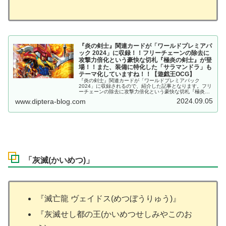
『炎の剣士』関連カードが「ワールドプレミアパ
ック 2024」に収録！！フリーチェーンの除去に
攻撃力倍化という豪快な切札『極炎の剣士』が登
場！！また、装備に特化した「サラマンドラ」も
テーマ化していますね！！【遊戯王OCG】
『炎の剣士』関連カードが「ワールドプレミアパック
2024」に収録されるので、紹介した記事となります。フリ
ーチェーンの除去に攻撃力倍化という豪快な切札『極炎の
剣士』が登場！！また、装備に特化した「サラマンドラ」
2024.09.05
www.diptera-blog.com
もテーマ化していますね！！【遊戯王OCG】
「灰滅(かいめつ)」
『滅亡龍 ヴェイドス(めつぼうりゅう)』
『灰滅せし都の王(かいめつせしみやこのお