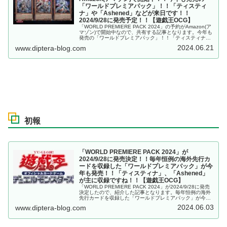
「ワールドプレミアパック」！！「ティスティ
ナ」や「Ashened」などが来日です！！
2024/9/28に発売予定！！【遊戯王OCG】
「WORLD PREMIERE PACK 2024」の予約がAmazon(ア
マゾン)で開始中なので、共有する記事となります。今年も
発売の「ワールドプレミアパック」！！「ティスティナ」
や「Ashened」などが来日です！！2024/9/28に発売予
2024.06.21
www.diptera-blog.com
定！！
初報
「WORLD PREMIERE PACK 2024」が
2024/9/28に発売決定！！毎年恒例の海外先行カ
ードを収録した「ワールドプレミアパック」が今
年も発売！！「ティスティナ」、「Ashened」
が主に収録ですね！！【遊戯王OCG】
「WORLD PREMIERE PACK 2024」が2024/9/28に発売
決定したので、紹介した記事となります。毎年恒例の海外
先行カードを収録した「ワールドプレミアパック」が今年
も発売！！「ティスティナ」、「Ashened」が主に収録で
2024.06.03
www.diptera-blog.com
すね！！OCG