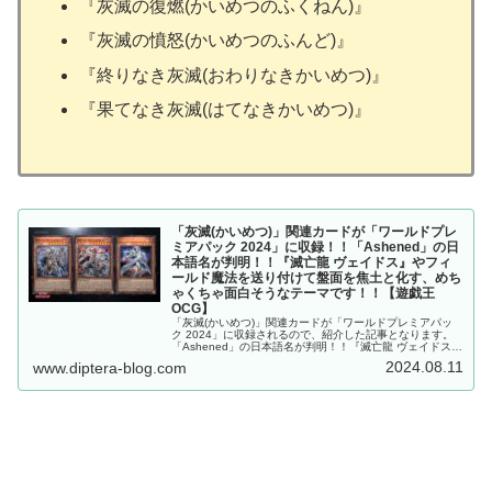
『灰滅の復燃(かいめつのふくねん)』
『灰滅の憤怒(かいめつのふんど)』
『終りなき灰滅(おわりなきかいめつ)』
『果てなき灰滅(はてなきかいめつ)』
「灰滅(かいめつ)」関連カードが「ワールドプレ
ミアパック 2024」に収録！！「Ashened」の日
本語名が判明！！『滅亡龍 ヴェイドス』やフィ
ールド魔法を送り付けて盤面を焦土と化す、めち
ゃくちゃ面白そうなテーマです！！【遊戯王
OCG】
「灰滅(かいめつ)」関連カードが「ワールドプレミアパッ
ク 2024」に収録されるので、紹介した記事となります。
「Ashened」の日本語名が判明！！『滅亡龍 ヴェイドス』
やフィールド魔法を送り付けて盤面を焦土と化す、めちゃ
2024.08.11
www.diptera-blog.com
くちゃ面白そうなテーマです！！【遊戯王OCG】