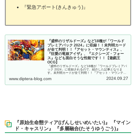
『緊急アポート(きんきゅう)』
『盛悴のリザルドーズ』など18種が「ワールド
プレミアパック 2024」に収録！！未判明カード
が全て判明！！『アセット・マウンティス』、
『狂愛の竜娘アイザ』、『エクシーズ・フォー
ス』なども面白そうな性能です！！【遊戯王
OCG】
『盛悴のリザルドーズ』など18種が「ワールドプレミアパ
ック 2024」に収録されるので、紹介した記事となりま
す。未判明カードが全て判明！！『アセット・マウンティ
ス』、『狂愛の竜娘アイザ』、『エクシーズ・フォース』
2024.09.27
www.diptera-blog.com
なども面白そうな性能です！！【遊戯王OCG】
『原始生命態ティア(げんしせいめいたい)』 『マイン
ド・キャスリン』 『多層融合(たそうゆうごう)』