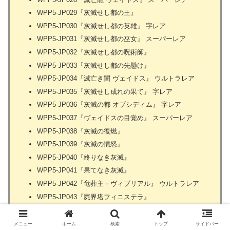
WPP5-JP029『灰滅せし都の王』
WPP5-JP030『灰滅せし都の英雄』 字レア
WPP5-JP031『灰滅せし都の巫女』 スーパーレア
WPP5-JP032『灰滅せし都の呪術師』
WPP5-JP033『灰滅せし都の先懸け』
WPP5-JP034『滅亡き闇 ヴェイドス』 ウルトラレア
WPP5-JP035『灰滅せし成れの果て』 字レア
WPP5-JP036『灰滅の都 オブシディム』 字レア
WPP5-JP037『ヴェイドスの目覚め』 スーパーレア
WPP5-JP038『灰滅の復燃』
WPP5-JP039『灰滅の憤怒』
WPP5-JP040『終りなき灰滅』
WPP5-JP041『果てなき灰滅』
WPP5-JP042『竜葬主－ヴィブリアル』 ウルトラレア
WPP5-JP043『屍界塔フィニステラ』
WPP5-JP044『密林に潜む者』
WPP5-JP045『半纏鳥官－コンバード』
メニュー
ホーム
検索
トップ
サイドバー