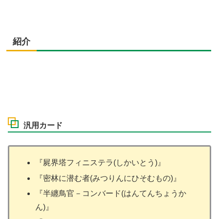
紹介
汎用カード
『屍界塔フィニステラ(しかいとう)』
『密林に潜む者(みつりんにひそむもの)』
『半纏鳥官－コンバード(はんてんちょうか
ん)』