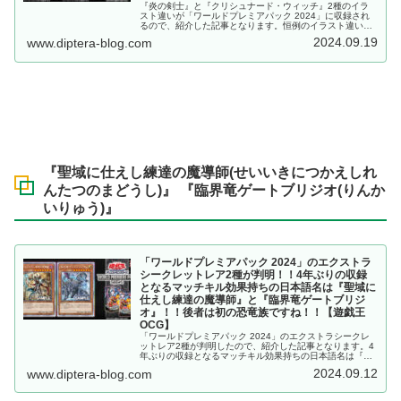
『炎の剣士』と『クリシュナード・ウィッチ』2種のイラ
スト違いが「ワールドプレミアパック 2024」に収録され
るので、紹介した記事となります。恒例のイラスト違い枠
が判明！！シークレットレア仕様にのみ存在し、後者は海
2024.09.19
www.diptera-blog.com
外版のイラストですね！！【遊戯王OCG】
『聖域に仕えし練達の魔導師(せいいきにつかえしれ
んたつのまどうし)』 『臨界竜ゲートブリジオ(りんか
いりゅう)』
「ワールドプレミアパック 2024」のエクストラ
シークレットレア2種が判明！！4年ぶりの収録
となるマッチキル効果持ちの日本語名は『聖域に
仕えし練達の魔導師』と『臨界竜ゲートブリジ
オ』！！後者は初の恐竜族ですね！！【遊戯王
OCG】
「ワールドプレミアパック 2024」のエクストラシークレ
ットレア2種が判明したので、紹介した記事となります。4
年ぶりの収録となるマッチキル効果持ちの日本語名は『聖
域に仕えし練達の魔導師』と『臨界竜ゲートブリジ
2024.09.12
www.diptera-blog.com
オ』！！後者は初の恐竜族ですね！！【遊戯王OCG】