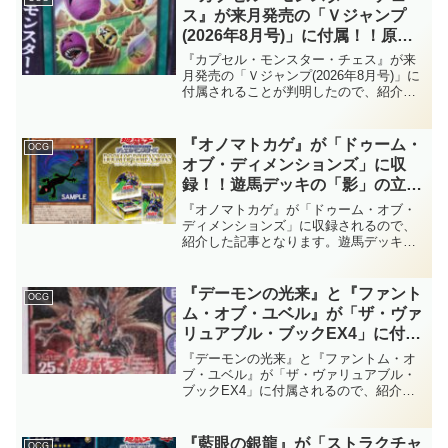
ス』が来月発売の「Ｖジャンプ
(2026年8月号)」に付属！！原作
初期に登場したゲームがOCGに
『カプセル・モンスター・チェス』が来
実装！！モチーフから、レベルで
月発売の「Ｖジャンプ(2026年8月号)」に
付属されることが判明したので、紹介し
戦闘の優劣をつけさせる効果を持
た記事となります。原作初期に登場した
つのかな？【遊戯王OCG】
ゲームがOCGに実装！！モチーフから、
レベルで戦闘の優劣をつけさせる効果を
『オノマトカゲ』が「ドゥーム・
OCG
持つのかな？【遊戯王OCG】
オブ・ディメンションズ」に収
録！！遊馬デッキの「影」の立役
者が「オノマト」の一員に！！墓
『オノマトカゲ』が「ドゥーム・オブ・
地からも特殊召喚できる様にな
ディメンションズ」に収録されるので、
紹介した記事となります。遊馬デッキの
り、更にはEXデッキのリソース
「影」の立役者が「オノマト」の一員
回復まで行えるのは凄い……。
に！！墓地からも特殊召喚できる様にな
【遊戯王OCG】
り、更にはEXデッキのリソース回復まで
『デーモンの光来』と『ファント
OCG
行えるのは凄い……。【遊戯王OCG】
ム・オブ・ユベル』が「ザ・ヴァ
リュアブル・ブックEX4」に付
属！！『光の黄金櫃』関連カード
『デーモンの光来』と『ファントム・オ
に『デーモンの召喚』のリメイ
ブ・ユベル』が「ザ・ヴァリュアブル・
ブックEX4」に付属されるので、紹介し
ク！！『ユベル』の新たな融合モ
た記事となります。『光の黄金櫃』関連
ンスターも墓地融合が強い！！
カードに『デーモンの召喚』のリメイ
【遊戯王OCG】
ク！！『ユベル』の新たな融合モンスタ
『藍眼の銀龍』が「ストラクチャ
OCG