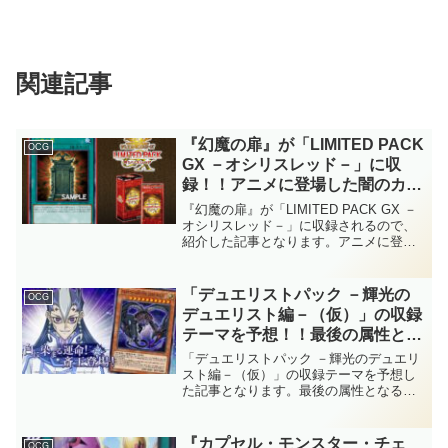
関連記事
『幻魔の扉』が「LIMITED PACK
OCG
GX －オシリスレッド－」に収
録！！アニメに登場した闇のカー
ドが、まさかの実装！？莫大なラ
『幻魔の扉』が「LIMITED PACK GX －
イフコストが必要で特殊召喚でき
オシリスレッド－」に収録されるので、
紹介した記事となります。アニメに登場
る範囲も狭まりましたが、充分強
した闇のカードが、まさかの実装！？莫
力な捲り札です！！【遊戯王
大なライフコストが必要で特殊召喚でき
OCG】
る範囲も狭まりましたが、充分強力な捲
「デュエリストパック －輝光の
OCG
り札です！！【遊戯王OCG】
デュエリスト編－（仮）」の収録
テーマを予想！！最後の属性とな
る光属性のDP。メジャーな属性
「デュエリストパック －輝光のデュエリ
だけあって候補が多いですね～。
スト編－（仮）」の収録テーマを予想し
た記事となります。最後の属性となる光
【遊戯王OCG】
属性のDP。メジャーな属性だけあって候
補が多いですね～。【遊戯王OCG】
『カプセル・モンスター・チェ
OCG