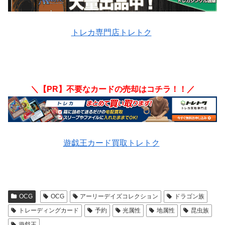
トレカ専門店トレトク
＼【PR】不要なカードの売却はコチラ！！／
遊戯王カード買取トレトク
OCG
OCG
アーリーデイズコレクション
ドラゴン族
トレーディングカード
予約
光属性
地属性
昆虫族
遊戯王