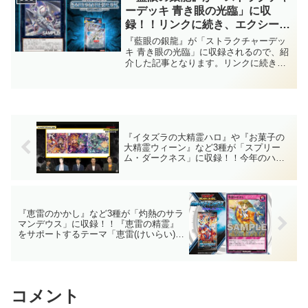
ーも墓地融合が強い！！【遊戯王OCG】
ーデッキ 青き眼の光臨」に収
録！！リンクに続き、エクシーズ
モンスターまでも「ブルーアイ
『藍眼の銀龍』が「ストラクチャーデッ
ズ」に実装！！無効効果に加えて
キ 青き眼の光臨」に収録されるので、紹
介した記事となります。リンクに続き、
攻撃力4000が2体並ぶとは、まく
エクシーズモンスターまでも「ブルーア
り性能が凄まじい……。【遊戯王
イズ」に実装！！無効効果に加えて攻撃
OCG】
力4000が2体並ぶとは、まくり性能が凄ま
じい……。【遊戯王OCG】
『イタズラの大精霊ハロ』や『お菓子の
大精霊ウィーン』など3種が「スプリー
ム・ダークネス」に収録！！今年のハロ
ウィン枠！！専用サーチの『Ｔｒｉｃｋ
ｏｒ Ｔｒｅａｔ！』も、めちゃくちゃ使
いやすいですね！！【遊戯王OCG】
『恵雷のかかし』など3種が「灼熱のサラ
マンデウス」に収録！！『恵雷の精霊』
をサポートするテーマ「恵雷(けいらい)」
が登場！！扱いやすい防御札も登場して
おり、久々に純正の雷族が強化されてい
ますね！！【遊戯王ラッシュデュエル】
コメント