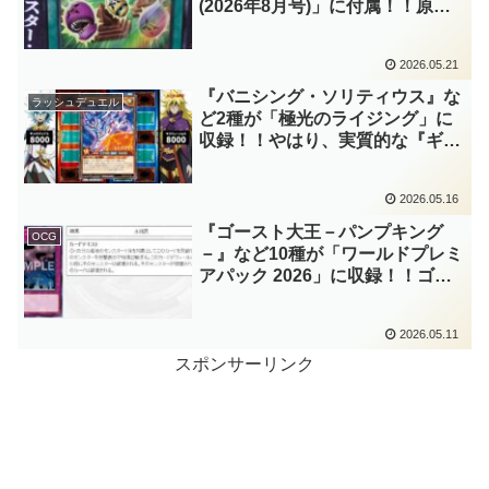
(2026年8月号)」に付属！！原作
初期に登場したゲームがOCGに
実装！！モチーフから、レベルで
2026.05.21
戦闘の優劣をつけさせる効果を持
つのかな？【遊戯王OCG】
『バニシング・ソリティウス』な
ラッシュデュエル
ど2種が「極光のライジング」に
収録！！やはり、実質的な『ギャ
ラクティカ・フュージョン・スペ
ース』のサポーターが存在！！フ
2026.05.16
ュージョン召喚を強力にサポート
してくれますね～。【遊戯王ラッ
『ゴースト大王－パンプキング
OCG
シュデュエル】
－』など10種が「ワールドプレミ
アパック 2026」に収録！！ゴー
スト骨塚の『リビングデッドの呼
び声』関連カードが早くも来
2026.05.11
日！！デッキから3枚セットのイ
ンパクトが凄すぎる……。【遊戯
スポンサーリンク
王OCG】