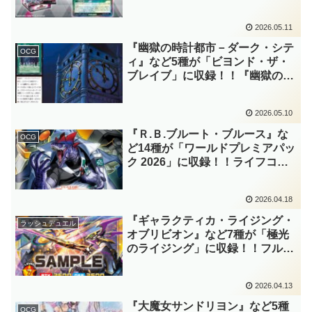
可能な通常魔法！！『ギャラクテ
ィカ・フュージョン・スペース』
2026.05.11
を手札に引き込みやすくなりまし
たね～。【遊戯王ラッシュデュエ
『幽獄の時計都市－ダーク・シテ
OCG
ル】
ィ』など5種が「ビヨンド・ザ・
ブレイブ」に収録！！『幽獄の時
計塔』がリメイク！！『Ｄ－ＨＥ
ＲＯ ドレッドガイ』を中心とし
2026.05.10
た戦術が復活してくれて本当に嬉
しい……。(感涙)【遊戯王OCG】
『Ｒ.Ｂ.ブルート・ブルース』な
OCG
ど14種が「ワールドプレミアパッ
ク 2026」に収録！！ライフコス
トでツールを購入し、リンク状態
で使用する機械族リンクテーマ
2026.04.18
「Ｒ.Ｂ.(リボルボット)」が来
日！！【遊戯王OCG】
『ギャラクティカ・ライジング・
ラッシュデュエル
オブリビオン』など7種が「極光
のライジング」に収録！！フルオ
ーバーラッシュレア枠となる新規
イラストの『ギャラクティカ・オ
2026.04.13
ブリビオン』も同時に公開されて
います！！【遊戯王ラッシュデュ
『大魔女サンドリヨン』など5種
OCG