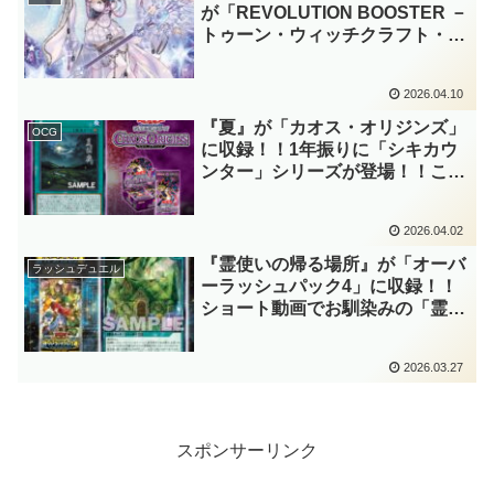
エル】
が「REVOLUTION BOOSTER －
トゥーン・ウィッチクラフト・破
械－」に収録！！新たな「ウィッ
チクラフト」融合が登場！！しか
2026.04.10
も、デッキ内の関連カードをコス
トに使用ですか！？【遊戯王
『夏』が「カオス・オリジンズ」
OCG
OCG】
に収録！！1年振りに「シキカウ
ンター」シリーズが登場！！この
季節にこのカード名の公開は
『春』以上に嘘っぽく、ある意味
2026.04.02
エイプリルフールネタに相応しい
選出ですね～。(笑)【遊戯王
『霊使いの帰る場所』が「オーバ
ラッシュデュエル
OCG】
ーラッシュパック4」に収録！！
ショート動画でお馴染みの「霊使
い」たちの住居がカード化！！
「霊使い」や「霊術師」を大幅強
2026.03.27
化するフィールド魔法となりまし
たね～。【遊戯王ラッシュデュエ
ル】
スポンサーリンク