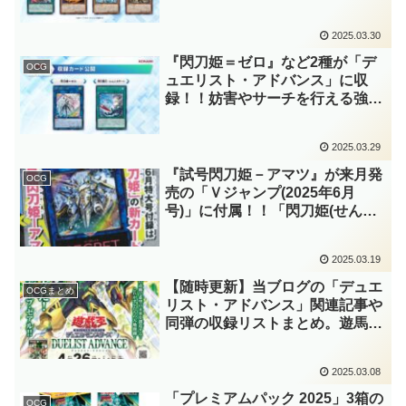
刀姫(せんとうき)」や「ヌーベル
ズ」など、「デッキビルドパッ
2025.03.30
ク」産テーマから選出されていま
すね～。【遊戯王OCG】
『閃刀姫＝ゼロ』など2種が「デ
OCG
ュエリスト・アドバンス」に収
録！！妨害やサーチを行える強力
なリンク2に加え、墓地の「閃刀
姫(せんとうき)」リンクモンスタ
2025.03.29
ーを回収できる除去札まで貰えて
いるだと……？(驚愕)【遊戯王
『試号閃刀姫－アマツ』が来月発
OCG
OCG】
売の「Ｖジャンプ(2025年6月
号)」に付属！！「閃刀姫(せんと
うき)」初の闇属性・リンク1！！
ショートアニメに登場するモンス
2025.03.19
ター……と言うより、機体なのか
な？【遊戯王OCG】
【随時更新】当ブログの「デュエ
OCGまとめ
リスト・アドバンス」関連記事や
同弾の収録リストまとめ。遊馬の
「未来皇ホープ」に新たな姿が登
場！！懐かしのモンスターたちも
2025.03.08
「オノマト」の一員として多数リ
メイクされていますね～。【遊戯
「プレミアムパック 2025」3箱の
OCG