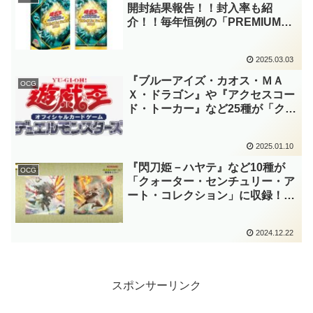
王OCG】
開封結果報告！！封入率も紹
介！！毎年恒例の「PREMIUM
PACK」シリーズ。今回は漫画版
ルカの「森の」、「OCGストー
2025.03.03
リーズ」からは「マギストス」関
連が実装されていますね！！【遊
『ブルーアイズ・カオス・ＭＡ
OCG
戯王OCG】
Ｘ・ドラゴン』や『アクセスコー
ド・トーカー』など25種が「クォ
ーター・センチュリー・アート・
コレクション」に再録！！新規イ
2025.01.10
ラスト違い2種！！更に、「イビ
ルツイン」なども再録！！【遊戯
『閃刀姫－ハヤテ』など10種が
OCG
王OCG】
「クォーター・センチュリー・ア
ート・コレクション」に収録！！
「閃刀姫」2種と『銀河眼の光子
竜』は新規イラスト！！『ブラッ
2024.12.22
ク・ローズ・ドラゴン』など海外
のイラスト違いも来日です！！
【遊戯王OCG】
スポンサーリンク