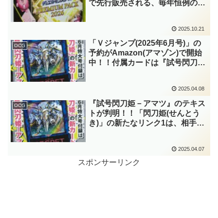
で先行販売される、毎年恒例の未
OCG回収パック2026年版！！既
に「Ｍ・ＨＥＲＯ(マスクドヒー
2025.10.21
ロー)」や『ラーニング・エル
フ』が判明していますね！！【遊
「Ｖジャンプ(2025年6月号)」の
OCG
戯王OCG】
予約がAmazon(アマゾン)で開始
中！！付属カードは『試号閃刀姫
－アマツ』！！制圧効果と除去効
果を合わせ持つ、非常に強力なリ
2025.04.08
ンク1です！！2025/4/21に発売予
定！！【遊戯王OCG】
『試号閃刀姫－アマツ』のテキス
OCG
トが判明！！「閃刀姫(せんとう
き)」の新たなリンク1は、相手モ
ンスターのテキストを書き換える
制圧効果持ち！！除去効果も強力
2025.04.07
ですね～。「Ｖジャンプ(2025年6
月号)」付属カード！！【遊戯王
スポンサーリンク
OCG】