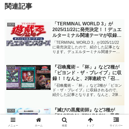
関連記事
「TERMINAL WORLD 3」が
OCG
2025/11/22に発売決定！！デュエ
ルターミナル関連テーマが収録さ
れる「ターミナルワールド」の第
「TERMINAL WORLD 3」が2025/11/22
3弾！！「テラナイト」&「セイ
に発売決定したので、紹介した記事とな
ります。デュエルターミナル関連テーマ
クリッド」と「Ｘ－セイバー」が
が収録される「ターミナルワールド」の
収録です！！【遊戯王OCG】
第3弾！！「テラナイト」&「セイクリッ
ド」と「Ｘ－セイバー」が収録です！！
『召喚魔術－「杯」』など2種が
OCG
【遊戯王OCG】
「ビヨンド・ザ・ブレイブ」に収
録！！なんと、2弾連続で「召喚
獣」の新規カード！？相手モンス
『召喚魔術－「杯」』など2種が「ビヨン
ターを素材にできる「召喚魔術」
ド・ザ・ブレイブ」に収録されるので、
紹介した記事となります。なんと、2弾連
や全体除去効果を持つ融合モンス
続で「召喚獣」の新規カード！？相手モ
ターが登場です！！【遊戯王
ンスターを素材にできる「召喚魔術」や
OCG】
全体除去効果を持つ融合モンスターが登
『滅びの黒魔術師』など3種が
OCG
場です！！【遊戯王OCG】
「TACTICAL-TRY PACK－黒魔
導・ＨＥＲＯ・御巫－」に収
メニュー
ホーム
検索
トップ
サイドバー
録！！新たな「ティマイオス」が
『滅びの黒魔術師』など3種が