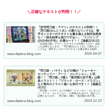
＼正確なテキストが判明！！／
『試号閃刀姫－アマツ』のテキストが判明！！
「閃刀姫(せんとうき)」の新たなリンク1は、相
手モンスターのテキストを書き換える制圧効果持
ち！！除去効果も強力ですね～。「Ｖジャンプ
(2025年6月号)」付属カード！！【遊戯王OCG】
『試号閃刀姫－アマツ』のテキストが判明したので、紹介
した記事となります。「閃刀姫(せんとうき)」の新たなリ
ンク1は、相手モンスターのテキストを書き換える制圧効
果持ち！！除去効果も強力ですね～。「Ｖジャンプ(2025
2025.04.07
www.diptera-blog.com
年6月号)」付属カード！！【遊戯王OCG】
『閃刀姫－ハヤテ』など10種が「クォーター・
センチュリー・アート・コレクション」に収
録！！「閃刀姫」2種と『銀河眼の光子竜』は新
規イラスト！！『ブラック・ローズ・ドラゴン』
など海外のイラスト違いも来日です！！【遊戯王
OCG】
『閃刀姫－ハヤテ』など10種が「クォーター・センチュリ
ー・アート・コレクション」に収録されるので、紹介した
記事となります。「閃刀姫」2種と『銀河眼の光子竜』は
新規イラスト！！『ブラック・ローズ・ドラゴン』など海
2024.12.22
www.diptera-blog.com
外のイラスト違いも来日です！！【遊戯王OCG】