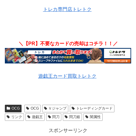
トレカ専門店トレトク
＼【PR】不要なカードの売却はコチラ！！／
遊戯王カード買取トレトク
OCG
OCG
Ｖジャンプ
トレーディングカード
リンク
遊戯王
閃刀
閃刀姫
闇属性
スポンサーリンク