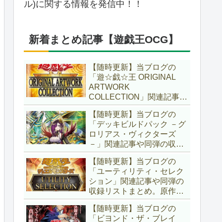
ル)に関する情報を発信中！！
新着まとめ記事【遊戯王OCG】
【随時更新】当ブログの
「遊☆戯☆王 ORIGINAL
ARTWORK
COLLECTION」関連記事や
同弾の収録リストまとめ。
【随時更新】当ブログの
マンガスタイルとオーバー
「デッキビルドパック －グ
フレームに焦点を当てた新
ロリアス・ヴィクターズ
商品！！また、原作のモン
－」関連記事や同弾の収録
スターもリメイクされてい
リストまとめ。効果を持た
ます！！【遊戯王OCG】
【随時更新】当ブログの
ない古のモンスターを使役
「ユーティリティ・セレク
する儀式テーマ「セネト」
ション」関連記事や同弾の
に加え、「レイズ・ムー
収録リストまとめ。原作の
ン」や「異解△」も登
名シーンや懐かしの人気モ
場！！【遊戯王OCG】
【随時更新】当ブログの
ンスターをイメージした新
「ビヨンド・ザ・ブレイ
規カードが多数登場！！ま