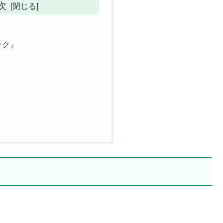
次
ック』