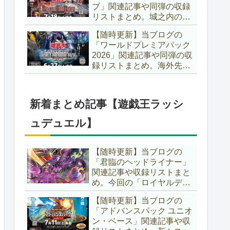
ブ」関連記事や同弾の収録
た、「ドミナス」などの豪
リストまとめ。城之内のカ
華再録にも注目ですね～。
ードたちが『時の黒魔術
【遊戯王OCG】
【随時更新】当ブログの
師』関連となってリメイ
「ワールドプレミアパック
ク！！さらに、「Ｄ－ＨＥ
2026」関連記事や同弾の収
ＲＯ」の『幽獄の時計塔』
録リストまとめ。海外先行
も待望のリメイクです！！
カードが例年より早く来
【遊戯王OCG】
日！！ゴースト骨塚をイメ
ージした『リビングデッド
新着まとめ記事【遊戯王ラッシ
の呼び声』関連に注目が集
まっていますね～。【遊戯
ュデュエル】
王OCG】
【随時更新】当ブログの
「君臨のヘッドライナー」
関連記事や収録リストまと
め。今回の「ロイヤルデモ
ンズ」は相手モンスターを
【随時更新】当ブログの
リリース！！また、新テー
「アドバンスパック ユニオ
マとして「救惺」、「ヘル
ン・ベース」関連記事や収
シィ」、「ゴエゴエ」も登