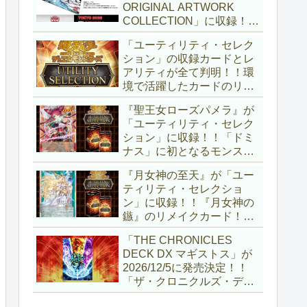
ORIGINAL ARTWORK
COLLECTION」に収録！！
3回の攻撃と除去、強固な
「ユーティリティ・セレク
耐性と、正しく『強靭！無
ション」の収録カードとレ
敵！最強！』な「ブルーア
アリティが全て判明！！環
イズ」が登場です！！【遊
境で活躍したカードのリメ
戯王OCG】
イクが多数収録！！調整版
『聖王女ローズパメラ』が
『墓穴の指名者』や「ドミ
「ユーティリティ・セレク
ナス」の少女のカード化な
ション」に収録！！「ドミ
ど、注目要素が満載ですね
ナス」に初となるモンスタ
～。【遊戯王OCG】
ーが登場！！『聖王の粉
『月女神の至天』が「ユー
砕』や『列王詩篇』に描か
ティリティ・セレクショ
れていた少女で、実際にこ
ン」に収録！！『月女神の
の2種を強力にサポートし
鏃』のリメイクカード！！
ていますね！！【遊戯王
選出傾向が読めなくなりま
OCG】
「THE CHRONICLES
したが、後攻向けとは言え
DECK DX マギストス」が
無効化範囲の広がった『墓
2026/12/5に発売決定！！
穴の指名者』はめちゃくち
「ザ・クロニクルズ・デッ
ゃ強力ですね！？【遊戯王
キ」がリニューアル！！第
OCG】