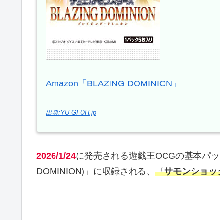
Amazon「BLAZING DOMINION」
出典:YU-GI-OH.jp
2026/1/24
に発売される遊戯王OCGの基本パ
DOMINION)」に収録される、
『
サモンショッ