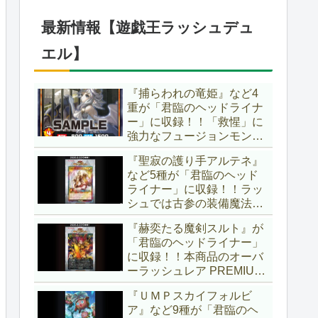
1弾は「マギストス」と
「エンディミオン」が選出
最新情報【遊戯王ラッシュデュ
されています！！【遊戯王
OCG】
エル】
『捕らわれの竜姫』など4
重が「君臨のヘッドライナ
ー」に収録！！「救惺」に
強力なフュージョンモンス
ターとサポーターが登
『聖寂の護り手アルテネ』
場！！性能の高さはもちろ
など5種が「君臨のヘッド
ん、イラストから推察され
ライナー」に収録！！ラッ
る背景ストーリーも興味深
シュでは古参の装備魔法
い……。【遊戯王ラッシュ
『アルテネの加護』がテー
デュエル】
『赫奕たる魔剣スルト』が
マ化！！3種のユニオンが
「君臨のヘッドライナー」
存在し、天使族では汎用的
に収録！！本商品のオーバ
なサポーターとなります
ーラッシュレア PREMIUM
ね！！【遊戯王ラッシュデ
BLACK Ver.枠！！初の下級
ュエル】
『ＵＭＰスカイフォルビ
モンスターで、「ヘルシ
ア』など9種が「君臨のヘ
ィ」と相性抜群なバウンス