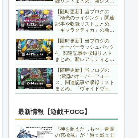
録リストまとめ。新システ
場です！！【遊戯王ラッシ
ム「ユニオンフュージョ
ュデュエル】
【随時更新】当ブログの
ン」の登場により、ようや
「極光のライジング」関連
く原作さながらの「ＸＹ
記事や収録リストまとめ。
Ｚ」が使用可能となりまし
「ギャラクティカ」の新た
た！！【遊戯王ラッシュデ
なフュージョンモンスター
ュエル】
【随時更新】当ブログの
やイラスト違い、「報道」
「オーバーラッシュパック
の強化に加え、幻竜族の新
4」関連記事や収録リスト
テーマ「纏竜」も登場で
まとめ。新レアリティとし
す！！【遊戯王ラッシュデ
てフルオーバーラッシュレ
ュエル】
【随時更新】当ブログの
ア仕様が初登場！！そし
「深淵のオーバーフォー
て、OCGの大人気テーマ
ス」関連記事や収録リスト
「霊使い」も同時に実装さ
まとめ。「ヴォイドヴェル
れています！！【遊戯王ラ
グ」や「夢中」、「ラ
ッシュデュエル】
ヴ」、「いとをかし」、
「コスモス姫」などの人気
最新情報【遊戯王OCG】
テーマ強化に加え、「冥
跡」もテーマ化です！！
【遊戯王ラッシュデュエ
『神を超えたしもべ－青眼
ル】
の究極竜』が「遊☆戯☆王