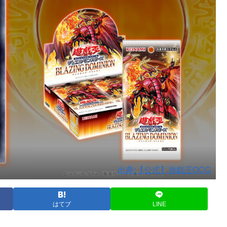
出典:【公式】遊戯王OCG
はてブ
LINE