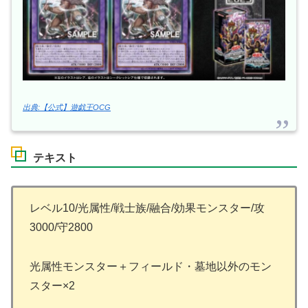
出典:【公式】遊戯王OCG
テキスト
レベル10/光属性/戦士族/融合/効果モンスター/攻
3000/守2800
光属性モンスター＋フィールド・墓地以外のモン
スター×2