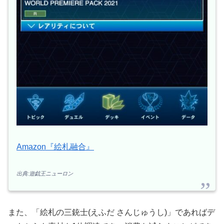
Amazon『絵札融合』
出典:遊戯王ニューロン
また、「絵札の三銃士(えふだ さんじゅうし)」であればデ