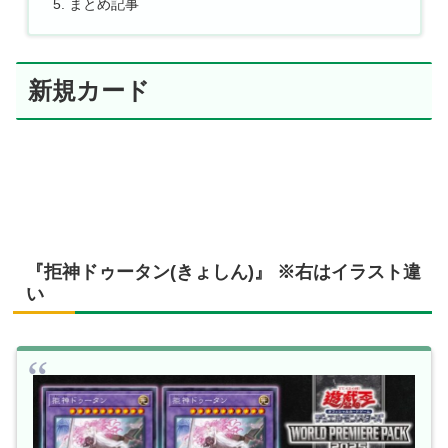
まとめ記事
新規カード
『拒神ドゥータン(きょしん)』 ※右はイラスト違
い