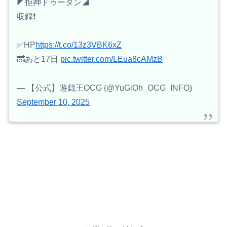
◤拒神ドゥータン◢
収録❗️
✅HP
https://t.co/13z3VBK6xZ
🔜あと17日
pic.twitter.com/LEua8cAMzB
— 【公式】遊戯王OCG (@YuGiOh_OCG_INFO)
September 10, 2025