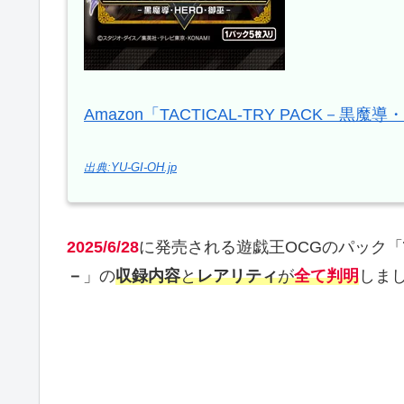
Amazon「TACTICAL-TRY PACK－黒
出典:YU-GI-OH.jp
2025/6/28
に発売される遊戯王OCGのパック「
－
」の
収録内容
と
レアリティ
が
全て判明
しま