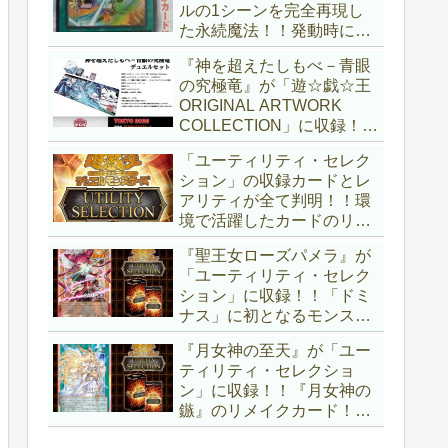
ルの1シーンを完全再現し
た永続魔法！！発動時に無
差別にモンスターを裏返す
『神を超えたしもべ－青眼
効果も、なかなかの影響力
の究極竜』が「遊☆戯☆王
ですね～。「Ｖジャンプ
ORIGINAL ARTWORK
(2026年10月号)」付属カー
COLLECTION」に収録！！
ド。【遊戯王OCG】
3回の攻撃と除去、強固な
「ユーティリティ・セレク
耐性と、正しく『強靭！無
ション」の収録カードとレ
敵！最強！』な「ブルーア
アリティが全て判明！！環
イズ」が登場です！！【遊
境で活躍したカードのリメ
戯王OCG】
イクが多数収録！！調整版
『聖王女ローズパメラ』が
『墓穴の指名者』や「ドミ
「ユーティリティ・セレク
ナス」の少女のカード化な
ション」に収録！！「ドミ
ど、注目要素が満載ですね
ナス」に初となるモンスタ
～。【遊戯王OCG】
ーが登場！！『聖王の粉
『月女神の至天』が「ユー
砕』や『列王詩篇』に描か
ティリティ・セレクショ
れていた少女で、実際にこ
ン」に収録！！『月女神の
の2種を強力にサポートし
鏃』のリメイクカード！！
ていますね！！【遊戯王
選出傾向が読めなくなりま
OCG】