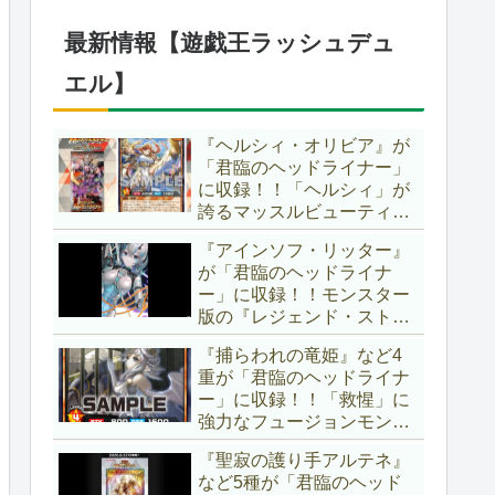
したが、後攻向けとは言え
無効化範囲の広がった『墓
最新情報【遊戯王ラッシュデュ
穴の指名者』はめちゃくち
ゃ強力ですね！？【遊戯王
エル】
OCG】
『ヘルシィ・オリビア』が
「君臨のヘッドライナー」
に収録！！「ヘルシィ」が
誇るマッスルビューティー
の詳細が判明！！優秀なリ
『アインソフ・リッター』
チュアル魔法『健康ズハ
が「君臨のヘッドライナ
イ！』をサルベージできる
ー」に収録！！モンスター
サポーターでしたか～。
版の『レジェンド・ストラ
【遊戯王ラッシュデュエ
イク』とも言える強力な蘇
ル】
『捕らわれの竜姫』など4
生効果持ち！！そのステー
重が「君臨のヘッドライナ
タスから、「救惺」との相
ー」に収録！！「救惺」に
性も抜群に良いですね～。
強力なフュージョンモンス
【遊戯王ラッシュデュエ
ターとサポーターが登
ル】
『聖寂の護り手アルテネ』
場！！性能の高さはもちろ
など5種が「君臨のヘッド
ん、イラストから推察され