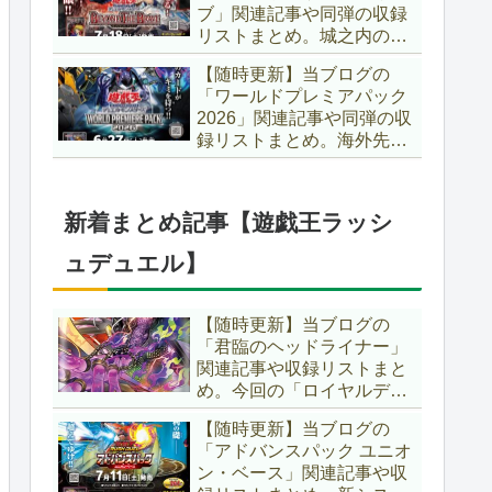
ブ」関連記事や同弾の収録
た、「ドミナス」などの豪
リストまとめ。城之内のカ
華再録にも注目ですね～。
ードたちが『時の黒魔術
【遊戯王OCG】
【随時更新】当ブログの
師』関連となってリメイ
「ワールドプレミアパック
ク！！さらに、「Ｄ－ＨＥ
2026」関連記事や同弾の収
ＲＯ」の『幽獄の時計塔』
録リストまとめ。海外先行
も待望のリメイクです！！
カードが例年より早く来
【遊戯王OCG】
日！！ゴースト骨塚をイメ
ージした『リビングデッド
新着まとめ記事【遊戯王ラッシ
の呼び声』関連に注目が集
まっていますね～。【遊戯
ュデュエル】
王OCG】
【随時更新】当ブログの
「君臨のヘッドライナー」
関連記事や収録リストまと
め。今回の「ロイヤルデモ
ンズ」は相手モンスターを
【随時更新】当ブログの
リリース！！また、新テー
「アドバンスパック ユニオ
マとして「救惺」、「ヘル
ン・ベース」関連記事や収
シィ」、「ゴエゴエ」も登