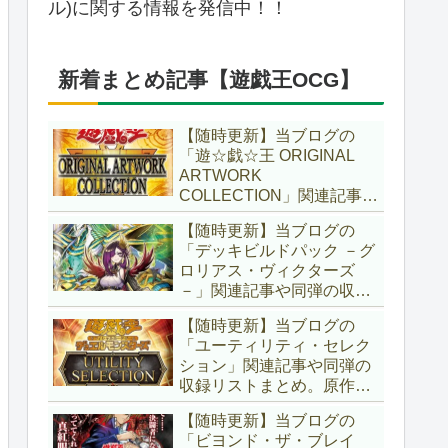
ル)に関する情報を発信中！！
新着まとめ記事【遊戯王OCG】
【随時更新】当ブログの
「遊☆戯☆王 ORIGINAL
ARTWORK
COLLECTION」関連記事や
同弾の収録リストまとめ。
【随時更新】当ブログの
マンガスタイルとオーバー
「デッキビルドパック －グ
フレームに焦点を当てた新
ロリアス・ヴィクターズ
商品！！また、原作のモン
－」関連記事や同弾の収録
スターもリメイクされてい
リストまとめ。効果を持た
ます！！【遊戯王OCG】
【随時更新】当ブログの
ない古のモンスターを使役
「ユーティリティ・セレク
する儀式テーマ「セネト」
ション」関連記事や同弾の
に加え、「レイズ・ムー
収録リストまとめ。原作の
ン」や「異解△」も登
名シーンや懐かしの人気モ
場！！【遊戯王OCG】
【随時更新】当ブログの
ンスターをイメージした新
「ビヨンド・ザ・ブレイ
規カードが多数登場！！ま