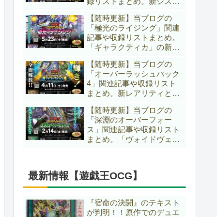
録リストまとめ。新システ
場です！！【遊戯王ラッシ
ム「ユニオンフュージョ
ュデュエル】
【随時更新】当ブログの
ン」の登場により、ようや
「極光のライジング」関連
く原作さながらの「ＸＹ
記事や収録リストまとめ。
Ｚ」が使用可能となりまし
「ギャラクティカ」の新た
た！！【遊戯王ラッシュデ
なフュージョンモンスター
ュエル】
【随時更新】当ブログの
やイラスト違い、「報道」
「オーバーラッシュパック
の強化に加え、幻竜族の新
4」関連記事や収録リスト
テーマ「纏竜」も登場で
まとめ。新レアリティとし
す！！【遊戯王ラッシュデ
てフルオーバーラッシュレ
ュエル】
【随時更新】当ブログの
ア仕様が初登場！！そし
「深淵のオーバーフォー
て、OCGの大人気テーマ
ス」関連記事や収録リスト
「霊使い」も同時に実装さ
まとめ。「ヴォイドヴェル
れています！！【遊戯王ラ
グ」や「夢中」、「ラ
ッシュデュエル】
ヴ」、「いとをかし」、
「コスモス姫」などの人気
最新情報【遊戯王OCG】
テーマ強化に加え、「冥
跡」もテーマ化です！！
【遊戯王ラッシュデュエ
『宿命の決闘』のテキスト
ル】
が判明！！原作でのデュエ