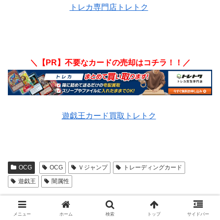
トレカ専門店トレトク
＼【PR】不要なカードの売却はコチラ！！／
遊戯王カード買取トレトク
OCG
OCG
Ｖジャンプ
トレーディングカード
遊戯王
闇属性
スポンサーリンク
メニュー
ホーム
検索
トップ
サイドバー