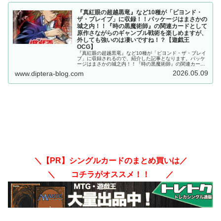
『真紅眼の超越黒竜』など10種が「ビヨンド・
ザ・ブレイブ」に収録！！パッケージはまさかの
城之内！！『時の黒魔術師』の関連カードとして
原作さながらのギャンブル戦術を楽しめますが、
外しても強いのは凄いですね！？【遊戯王
OCG】
『真紅眼の超越黒竜』など10種が「ビヨンド・ザ・ブレイ
ブ」に収録されるので、紹介した記事となります。パッケ
ージはまさかの城之内！！『時の黒魔術師』の関連カード
として原作さながらのギャンブル戦術を楽しめますが、外
2026.05.09
www.diptera-blog.com
しても強いのは凄いですね！？【遊戯王OCG】
＼【PR】シングルカードのまとめ買いは／
＼ コチラがオススメ！！ ／