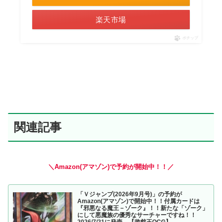
楽天市場
ポチップ
関連記事
＼Amazon(アマゾン)で予約が開始中！！／
「Ｖジャンプ(2026年9月号)」の予約が
Amazon(アマゾン)で開始中！！付属カードは
『邪悪なる魔王－ゾーク』！！新たな「ゾーク」
にして悪魔族の優秀なサーチャーですね！！
2026/7/21に発売。【遊戯王OCG】