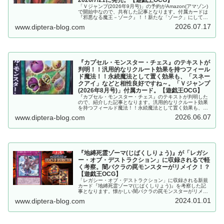
「Ｖジャンプ(2026年9月号)」の予約がAmazon(アマゾン)
で開始中なので、共有した記事となります。付属カードは
『邪悪なる魔王－ゾーク』！！新たな「ゾーク」にして、
悪魔族の優秀なサーチャーですね！！2026/7/21に発売。
2026.07.17
www.diptera-blog.com
【遊戯王OCG】
『カプセル・モンスター・チェス』のテキストが
判明！！汎用的なリクルート効果を持つフィール
ド魔法！！永続魔法として置く効果も、「スネー
クアイ」などと相性良好ですね～。「Ｖジャンプ
(2026年8月号)」付属カード。【遊戯王OCG】
『カプセル・モンスター・チェス』のテキストが判明した
ので、紹介した記事となります。汎用的なリクルート効果
を持つフィールド魔法！！永続魔法として置く効果も、
「スネークアイ」などと相性良好ですね～。「Ｖジャンプ
2026.06.07
www.diptera-blog.com
(2026年8月号)」付属カード。【遊戯王OCG】
『地縛死霊ゾーマ(じばくしりょう)』が「レガシ
ー・オブ・デストラクション」に収録されるで軽
く考察。闇バクラの罠モンスターがリメイク！？
【遊戯王OCG】
「レガシー・オブ・デストラクション」に収録される新規
カード『地縛死霊ゾーマ(じばくしりょう)』を考察した記
事となります。懐かしい闇バクラの罠モンスターがリメイ
ク。既存の存在意義を奪うことなく原作再現もバッチリ
2024.01.01
www.diptera-blog.com
と、素晴らしい調整です。【遊戯王OCG】