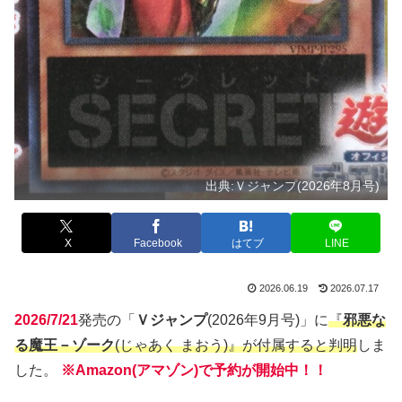
出典:Ｖジャンプ(2026年8月号)
X
Facebook
はてブ
LINE
2026.06.19
2026.07.17
2026/7/21
発売の「
Ｖジャンプ
(2026年9月号)」に
『
邪悪な
る魔王－ゾーク
(じゃあく まおう)』が付属すると判明
しま
した。
※Amazon(アマゾン)で予約が開始中！！