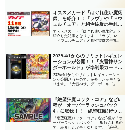
ォイドヴェルグ・ゲヘナマギア』！！強
【遊戯王ラッシュデュエル】
力な除去と制圧を併せ持つフュージョン
です！！2025/2/4発売！！【遊戯王ラッ
オススメカード『はぐれ使い魔術
ラッシュデュエル
シュデュエル】
師』を紹介！！「ラヴ」や「ドウ
ェルチェア」と相性抜群の手札交
換！！耐性付与も優秀ですし、
オススメカード『はぐれ使い魔術師』を
『セブンスロード・チャームウィ
紹介した記事となります。「ラヴ」や
「ドウェルチェア」と相性抜群の手札交
ッチ』の素材としても適しますね
換！！耐性付与も優秀ですし、『セブン
～。【遊戯王ラッシュデュエル】
スロード・チャームウィッチ』の素材と
しても適しますね～。【遊戯王ラッシュ
2025/4/1からのリミットレギュレ
ラッシュデュエル
デュエル】
ーションが公開！！『火雷神サン
ダーボールド』が準制限カードに
緩和！！また、『寿司天使ドラゴ
2025/4/1からのリミットレギュレーショ
ンロール』がラッシュ初のエラッ
ンが公開されたので、紹介した記事とな
ります。『火雷神サンダーボールド』が
タを受け、制限解除されていま
準制限カードに緩和！！また、『寿司天
す！！【遊戯王ラッシュデュエ
使ドラゴンロール』がラッシュ初のエラ
ル】
ッタを受け、制限解除されています！！
『絶望狂魔ロック・コア』など6
ラッシュデュエル
【遊戯王ラッシュデュエル】
種が「オーバーラッシュパック
4」に収録！！「絶望狂魔(ぜつぼ
うきょうま)」に送り付け戦術が
『絶望狂魔ロック・コア』など6種が「オ
追加！！また、優秀なリチュアル
ーバーラッシュパック4」に収録されるの
で、紹介した記事となります。「絶望狂
魔法も登場し、安定感も大幅に向