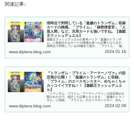
関連記事↓
現時点で判明している「超越のトランザム」収録
カードの雑感。「プライム」「秘密捜査官」「人
造人間」など。汎用カードも強いですね。【遊戯
王ラッシュデュエル】
遊戯王ラッシュデュエルの基本パック「超越のトランザ
ム」に収録されるカードの雑感を述べた記事となります。
現時点で判明している26種全て紹介。「プライム」「秘密
捜査官」「人造人間」など、多くのテーマが収録されてい
2024.01.16
www.diptera-blog.com
ます。その他、汎用カードも強力です。
『トランザム・プライム・アーマーノヴァ』の設
定画が公開！！「超越のトランザム」に収録。
「プライム」のエースモンスター、めちゃくちゃ
カッコイイですね！！【遊戯王ラッシュデュエ
ル】
『トランザム・プライム・アーマーノヴァ』の設定画が公
開されたので、紹介した記事となります。「超越のトラン
ザム」に収録。「プライム」のエースモンスター、めちゃ
くちゃカッコイイですね！！【遊戯王ラッシュデュエル】
2024.02.09
www.diptera-blog.com