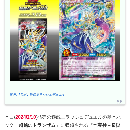
出典:【公式】遊戯王ラッシュデュエル
本日(
2024/2/10
)発売の遊戯王ラッシュデュエルの基本パ
ック「
超越のトランザム
」に収録される『
七宝神－良財