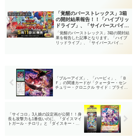
魔(ぜつぼうきょうま)」に送り付け戦術が
上ですね～。【遊戯王ラッシュデ
追加！！また、優秀なリチュアル魔法も
ュエル】
登場し、安定感も大幅に向上ですね～。
「覚醒のバーストレックス」3箱
ラッシュデュエル
【遊戯王ラッシュデュエル】
の開封結果報告！！「ハイブリッ
ドライブ」、「サイバースパイ
ス」、「ダークマター」という3
「覚醒のバーストレックス」3箱の開封結
種の新テーマに加え、強力な汎用
果を報告した記事となります。「ハイブ
リッドライブ」、「サイバースパイ
カードが多数収録されたパッ
ス」、「ダークマター」という3種の新テ
ク！！驚きの結果に！？【遊戯王
ーマに加え、強力な汎用カードが多数収
ラッシュデュエル】
録されたパック！！驚きの結果に！？
【遊戯王ラッシュデュエル】
「ブルーアイズ」、「ハーピィ」、「Ｂ
Ｆ」の関連カードが「クォーター・セン
チュリー・クロニクル サイド：プライド
(QUARTER CENTURY CHRONICLE
side：PRIDE)」に多数再録！！『ハーピ
ィ・チャネラー』、『万華鏡－華麗なる
分身－』、『究極融合』が光るの良いで
すね～。【遊戯王OCG】
「サイコロ」3人娘の設定画が公開！！身
長も攻撃力も1番低いのに、『ダイスマイ
トガール・チロリ』と『ダイスキー・ミ
ンナ』に泣き付かれる『ダイスキー・キ
ャラメイル』尊い……。「超越のトラン