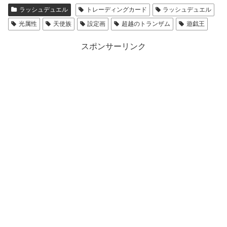
ラッシュデュエル
トレーディングカード
ラッシュデュエル
光属性
天使族
設定画
超越のトランザム
遊戯王
スポンサーリンク