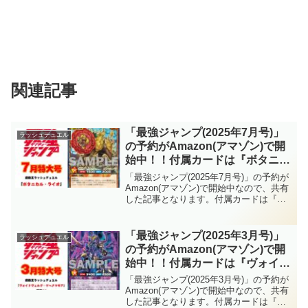
関連記事
「最強ジャンプ(2025年7月号)」
ラッシュデュエル
の予約がAmazon(アマゾン)で開
始中！！付属カードは『ボタニカ
ル・ライオ』！！植物族では初と
「最強ジャンプ(2025年7月号)」の予約が
なるレジェンドモンスターです
Amazon(アマゾン)で開始中なので、共有
した記事となります。付属カードは『ボ
ね！！2025/6/4発売！！【遊戯王
タニカル・ライオ』！！植物族では初と
ラッシュデュエル】
なるレジェンドモンスターですね！！
2025/6/4発売！！【遊戯王ラッシュデュ
「最強ジャンプ(2025年3月号)」
ラッシュデュエル
エル】
の予約がAmazon(アマゾン)で開
始中！！付属カードは『ヴォイド
ヴェルグ・ゲヘナマギア』！！強
「最強ジャンプ(2025年3月号)」の予約が
力な除去と制圧を併せ持つフュー
Amazon(アマゾン)で開始中なので、共有
した記事となります。付属カードは『ヴ
ジョンです！！2025/2/4発売！！