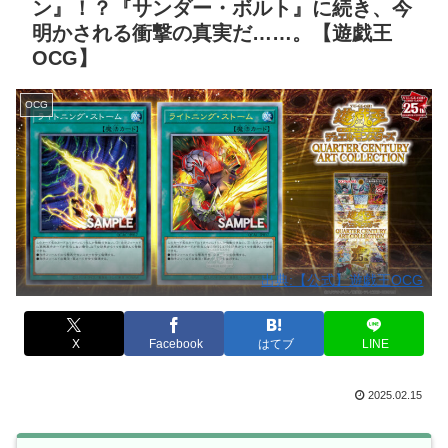
ン』！？『サンダー・ボルト』に続き、今
明かされる衝撃の真実だ……。【遊戯王
OCG】
OCG
出典:【公式】遊戯王OCG
X
Facebook
はてブ
LINE
2025.02.15