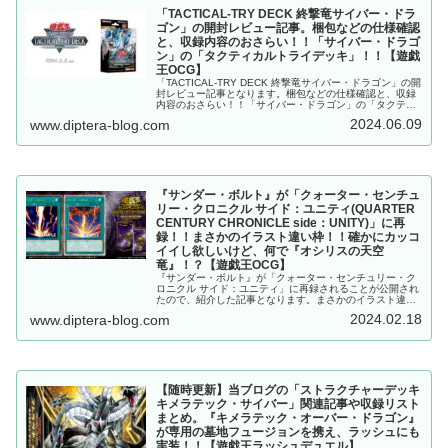
「TACTICAL-TRY DECK 終撃竜サイバー・ドラ
ゴン」の開封レビュー記事。梱包などの仕様確認
と、収録内容のおさらい！！「サイバー・ドラゴ
ン」の「タクティカルトライデッキ」！！【遊戯
王OCG】
「TACTICAL-TRY DECK 終撃竜サイバー・ドラゴン」の開
封レビュー記事となります。梱包などの仕様確認と、収録
内容のおさらい！！「サイバー・ドラゴン」の「タクティ
カルトライデッキ」！！【遊戯王OCG】
2024.06.09
www.diptera-blog.com
『サンダー・ボルト』が「クォーター・センチュ
リー・クロニクル サイド：ユニティ(QUARTER
CENTURY CHRONICLE side：UNITY)」に再
録！！まさかのイラスト違い枠！！確かにカッコ
イイし欲しいけど、何で『オシリスの天空
竜』！？【遊戯王OCG】
『サンダー・ボルト』が「クォーター・センチュリー・ク
ロニクル サイド：ユニティ」に再録されることが公開され
たので、紹介した記事となります。まさかのイラスト違い
枠！！確かにカッコイイし欲しいけど、何で『オシリスの
2024.02.18
www.diptera-blog.com
天空竜』！？【遊戯王OCG】
【随時更新】当ブログの「ストラクチャーデッキ
キメラテック・サイバー」関連記事や収録リスト
まとめ。『キメラテック・オーバー・ドラゴン』
が専用の墓地フュージョンを携え、ラッシュにも
実装！！【遊戯王ラッシュデュエル】