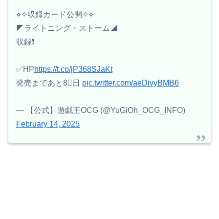
⋄✧収録カード公開✧⋄
◤ライトニング・ストーム◢
収録❗️
✅HP
https://t.co/jP368SJaKt
発売まであと8⃣日
pic.twitter.com/aeDivyBMB6
— 【公式】遊戯王OCG (@YuGiOh_OCG_INFO)
February 14, 2025