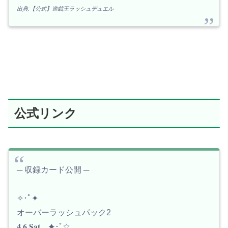
出典:【公式】遊戯王ラッシュデュエル
公式リンク
─ 収録カード公開 ─
✧･ﾟ✦
オーバーラッシュパック2
𝟒.𝟔 𝐒𝐚𝐭 ✦･ﾟ☆