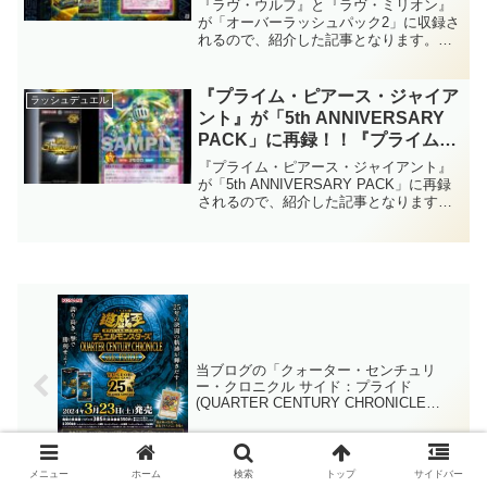
『ラヴ・ウルフ』と『ラヴ・ミリオン』
もモンスターとして登場！！そし
が「オーバーラッシュパック2」に収録さ
れるので、紹介した記事となります。や
て、『ラヴ・ミリオン』の桁数が
はり、『ラヴ・アーネラ』の連れていた
オカシイ……。【遊戯王ラッシュ
子犬もモンスターとして登場！！そし
デュエル】
て、『ラヴ・ミリオン』の桁数がオカシ
『プライム・ピアース・ジャイア
ラッシュデュエル
イ……。【遊戯王ラッシュデュエル】
ント』が「5th ANNIVERSARY
PACK」に再録！！『プライム・
ドワーフ』のフュージョン態もレ
『プライム・ピアース・ジャイアント』
アリティアップ可能に！！「プラ
が「5th ANNIVERSARY PACK」に再録
されるので、紹介した記事となります。
イム」の残りもそろそろ実装か
『プライム・ドワーフ』のフュージョン
な？【遊戯王ラッシュデュエル】
態もレアリティアップ可能に！！「プラ
イム」の残りもそろそろ実装かな？【遊
戯王ラッシュデュエル】
当ブログの「クォーター・センチュリ
ー・クロニクル サイド：プライド
(QUARTER CENTURY CHRONICLE
side：PRIDE)」に関する記事まとめ。
『ハーピィの羽根帚』、「マドルチェ」
など。【遊戯王OCG】
メニュー
ホーム
検索
トップ
サイドバー