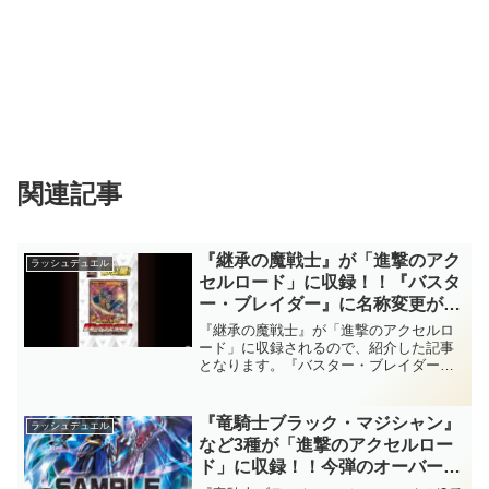
関連記事
『継承の魔戦士』が「進撃のアク
ラッシュデュエル
セルロード」に収録！！『バスタ
ー・ブレイダー』に名称変更が可
能な下級モンスター！！『超魔導
『継承の魔戦士』が「進撃のアクセルロ
剣士－ブラック・パラディン』の
ード」に収録されるので、紹介した記事
となります。『バスター・ブレイダー』
フュージョン召喚を強力にサポー
に名称変更が可能な下級モンスター！！
トしてくれますね～。【遊戯王ラ
『超魔導剣士－ブラック・パラディン』
ッシュデュエル】
のフュージョン召喚を強力にサポートし
『竜騎士ブラック・マジシャン』
ラッシュデュエル
てくれますね～。【遊戯王ラッシュデュ
など3種が「進撃のアクセルロー
エル】
ド」に収録！！今弾のオーバーラ
ッシュレア枠は『ブラック・マジ