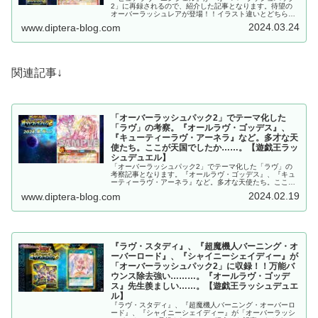
2」に再録されるので、紹介した記事となります。待望の
オーバーラッシュレアが登場！！イラスト違いとどちらを
使うか悩まし過ぎる……。【遊戯王ラッシュデュエル】
2024.03.24
www.diptera-blog.com
関連記事↓
「オーバーラッシュパック2」でテーマ化した
「ラヴ」の考察。『オールラヴ・ゴッデス』、
『キューティーラヴ・アーネラ』など。多才な天
使たち。ここが天国でしたか……。【遊戯王ラッ
シュデュエル】
「オーバーラッシュパック2」でテーマ化した「ラヴ」の
考察記事となります。『オールラヴ・ゴッデス』、『キュ
ーティーラヴ・アーネラ』など。多才な天使たち。ここが
天国でしたか……。【遊戯王ラッシュデュエル】
2024.02.19
www.diptera-blog.com
『ラヴ・スタディ』、『超魔機人バーニング・オ
ーバーロード』、『シャイニーシェイディー』が
「オーバーラッシュパック2」に収録！！万能バ
ウンス除去強い………。『オールラヴ・ゴッデ
ス』先生羨ましい……。【遊戯王ラッシュデュエ
ル】
『ラヴ・スタディ』、『超魔機人バーニング・オーバーロ
ード』、『シャイニーシェイディー』が「オーバーラッシ