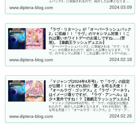
ュパック2」に収録されるので、紹介した記事となりま
す。万能バウンス除去強い………。『オールラヴ・ゴッデ
2024.03.09
www.diptera-blog.com
ス』先生羨ましい……。【遊戯王ラッシュデュエル】
『ラヴ・リターン』が「オーバーラッシュパック
2」に収録！！「ラヴ」のマキシマム対策！！こ
れは重いホワイトデーのお返しですね……(苦
笑)。【遊戯王ラッシュデュエル】
「オーバーラッシュパック2」に収録される『ラヴ・リタ
ーン』が公開されたので、紹介した記事となります。「ラ
ヴ」のマキシマム対策！！これは重いホワイトデーのお返
しですね……(苦笑)。【遊戯王ラッシュデュエル】
2024.02.18
www.diptera-blog.com
「Ｖジャンプ(2024年4月号)」で「ラヴ」の設定
が公開！！それぞれ別の「愛」を司る天使！！
『オールラヴ・ゴッデス』と『ラヴ・アーネラ』
はイメージ通りですが、『ラヴ・アンヘル』は
少々意外ですね！？【遊戯王ラッシュデュエル】
「Ｖジャンプ(2024年4月号)」で「ラヴ」の設定が公開さ
れたので、紹介した記事となります。それぞれ別の「愛」
を司る天使！！『オールラヴ・ゴッデス』と『ラヴ・アー
ネラ』はイメージ通りですが、『ラヴ・アンヘル』は少々
2024.02.26
www.diptera-blog.com
意外ですね！？【遊戯王ラッシュデュエル】