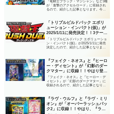
『竜騎士ブラック・マジシャン』など3種
シャン』のフュージョン！！しか
が「進撃のアクセルロード」に収録され
るので、紹介した記事となります。今弾
も、『ティマイオスの眼』がまさ
のオーバーラッシュレア枠は『ブラッ
かのレジェンド化！？【遊戯王ラ
ク・マジシャン』のフュージョン！！し
ッシュデュエル】
かも、『ティマイオスの眼』がまさかの
「トリプルビルドパック エボリ
ラッシュデュエル
レジェンド化！？【遊戯王ラッシュデュ
ューション・インパクト(仮)」が
エル】
2025/1/11に発売決定！！3テーマ
収録の「トリプルビルドパック」
「トリプルビルドパック エボリューショ
シリーズ第2弾！！既に「レッド
ン・インパクト(仮)」が2025/1/11に発売
決定したので、紹介した記事となりま
アイズ」の強化が確定しています
す。3テーマ収録の「トリプルビルドパッ
ね！！【遊戯王ラッシュデュエ
ク」シリーズ第2弾！！既に「レッドアイ
ル】
ズ」の強化が確定していますね！！【遊
『フェイク・ネオス』と『ヒーロ
ラッシュデュエル
戯王ラッシュデュエル】
ー・ディセント』が「幻影のダー
クマター」に収録！！やはり登場
した『Ｅ・ＨＥＲＯ ネオス』の
『フェイク・ネオス』と『ヒーロー・デ
同名化持ち！！そして、「Ｅ・Ｈ
ィセント』が「幻影のダークマター」に
収録されるので、紹介した記事となりま
ＥＲＯ」・「Ｎ」専用の複数体蘇
す。やはり登場した『Ｅ・ＨＥＲＯ ネオ
生は凄いですね！？【遊戯王ラッ
ス』の同名化持ち！！そして、「Ｅ・Ｈ
シュデュエル】
ＥＲＯ」・「Ｎ」専用の複数体蘇生は凄
『ラヴ・ウルフ』と『ラヴ・ミリ
ラッシュデュエル
いですね！？【遊戯王ラッシュデュエ
オン』が「オーバーラッシュパッ
ル】
ク2」に収録！！やはり、『ラ
ヴ・アーネラ』の連れていた子犬