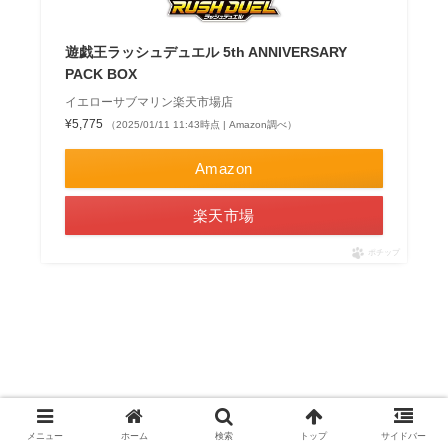
遊戯王ラッシュデュエル 5th ANNIVERSARY
PACK BOX
イエローサブマリン楽天市場店
¥5,775
（2025/01/11 11:43時点 | Amazon調べ）
Amazon
楽天市場
ポチップ
関連記事
メニュー
ホーム
検索
トップ
サイドバー