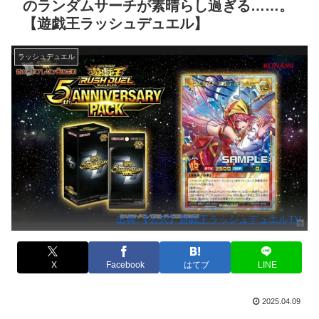
のランダムサーチが素晴らし過ぎる……。
【遊戯王ラッシュデュエル】
ラッシュデュエル
出典:【公式】遊戯王ラッシュデュエルTV
X
Facebook
はてブ
LINE
2025.04.09