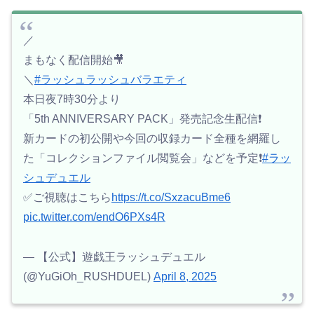
／
まもなく配信開始🎥
＼
#ラッシュラッシュバラエティ
本日夜7時30分より
「5th ANNIVERSARY PACK」発売記念生配信❗️
新カードの初公開や今回の収録カード全種を網羅し
た「コレクションファイル閲覧会」などを予定❗️
#ラッ
シュデュエル
✅ご視聴はこちら
https://t.co/SxzacuBme6
pic.twitter.com/endO6PXs4R
— 【公式】遊戯王ラッシュデュエル
(@YuGiOh_RUSHDUEL)
April 8, 2025