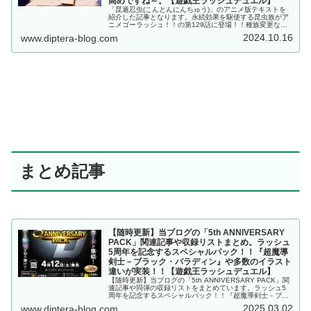
高めですね～。【遊戯王ラッシュデュエル】
「昆遁忍虫(こんとんにんちゅう)」のアニメ版テキストを
紹介した記事となります。永続効果を駆使する昆虫族がア
ニメゴーラッシュ！！の第129話に登場！！種族変更など
のコントロール色強めな効果は変わらずですが、今回は火
2024.10.16
www.diptera-blog.com
力も高めですね～。【遊戯王ラッシュデュエル】
まとめ記事
【随時更新】当ブログの「5th ANNIVERSARY
PACK」関連記事や収録リストまとめ。ラッシュ
5周年を記念するスペシャルパック！！『超魔導
剣士－ブラック・パラディン』や多数のイラスト
違いが実装！！【遊戯王ラッシュデュエル】
【随時更新】当ブログの「5th ANNIVERSARY PACK」関
連記事や同弾の収録リストをまとめています。ラッシュ5
周年を記念するスペシャルパック！！『超魔導剣士－ブラ
ック・パラディン』や多数のイラスト違いが実装！！【遊
2025.03.02
www.diptera-blog.com
戯王ラッシュデュエル】