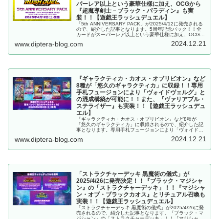
パーレア以上という豪華仕様に加え、OCGから
『超魔導剣士－ブラック・パラディン』も実
装！！【遊戯王ラッシュデュエル】
「5th ANNIVERSARY PACK」が2025/4/12に発売される
ので、紹介した記事となります。5周年記念パック！！全
カードがスーパーレア以上という豪華仕様に加え、OCGか
ら『超魔導剣士－ブラック・パラディン』も実装！！【遊
2024.12.21
www.diptera-blog.com
戯王ラッシュデュエル】
『ギャラクティカ・カオス・オブリビオン』など
8種が「悠久のギャラクティカ」に収録！！専用
手札フュージョンにより「ヴォイドヴェルグ」と
の混成構築が可能に！！また、『ヴァリアブル・
ステライザー』も実装！！【遊戯王ラッシュデュ
エル】
『ギャラクティカ・カオス・オブリビオン』など8種が
「悠久のギャラクティカ」に収録されるので、紹介した記
事となります。専用手札フュージョンにより「ヴォイドヴ
ェルグ」との混成構築が可能に！！また、『ヴァリアブ
2024.12.21
www.diptera-blog.com
ル・ステライザー』も実装！！【遊戯王ラッシュデュエ
ル】
「ストラクチャーデッキ 黒魔術の儀式」が
2025/4/26に発売決定！！『ブラック・マジシャ
ン』の「ストラクチャーデッキ」！！『マジシャ
ン・オブ・ブラックカオス』とリチュアル召喚も
実装！！【遊戯王ラッシュデュエル】
「ストラクチャーデッキ 黒魔術の儀式」が2025/4/26に発
売されるので、紹介した記事となります。『ブラック・マ
ジシャン』の「ストラクチャーデッキ」！！『マジシャ