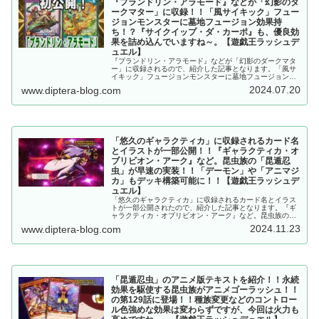
『プランドリン・アラモード』などが「幻影のダ
ークマター」に収録！！「風サイキック」フュー
ジョンモンスターに墓地フュージョン効果持
ち！？『サイクイップ・ダ・カーポ』も、優良効
果を詰め込んでいますね～。【遊戯王ラッシュデ
ュエル】
『プランドリン・アラモード』などが「幻影のダークマタ
ー」に収録されるので、紹介した記事となります。「風サ
イキック」フュージョンモンスターに墓地フュージョン効
果持ち！？『サイクイップ・ダ・カーポ』も、優良効果を
2024.07.20
www.diptera-blog.com
詰め込んでいますね～。【遊戯王ラッシュデュエル】
「悠久のギャラクティカ」に収録されるカード名
とイラストが一部公開！！『ギャラクティカ・オ
ブリビオン・アーク』など。昆虫族の「昆遁忍
虫」が早速の実装！！「デーモン」や「アニマジ
カ」もデッキ構築可能に！！【遊戯王ラッシュデ
ュエル】
「悠久のギャラクティカ」に収録されるカード名とイラス
トが一部公開されたので、紹介した記事となります。『ギ
ャラクティカ・オブリビオン・アーク』など。昆虫族の
「昆遁忍虫」が早速の実装！！「デーモン」や「アニマジ
2024.11.23
www.diptera-blog.com
カ」もデッキ構築可能に！！【遊戯王ラッシュデュエル】
「昆遁忍虫」のアニメ版テキストを紹介！！永続
効果を駆使する昆虫族がアニメゴーラッシュ！！
の第129話に登場！！種族変更などのコントロー
ル色強めな効果は変わらずですが、今回は火力も