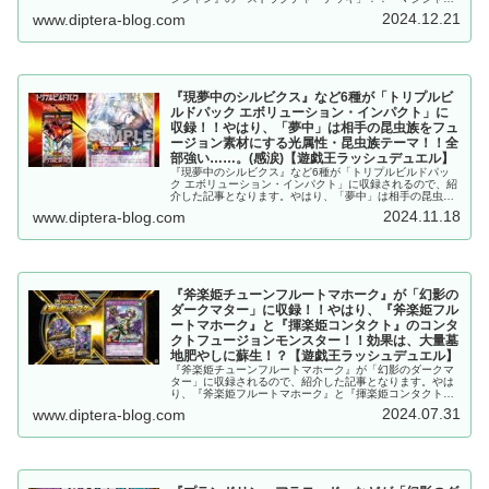
ン・オブ・ブラックカオス』とリチュアル召喚も実装！！
2024.12.21
www.diptera-blog.com
【遊戯王ラッシュデュエル】
『現夢中のシルビクス』など6種が「トリプルビ
ルドパック エボリューション・インパクト」に
収録！！やはり、「夢中」は相手の昆虫族をフュ
ージョン素材にする光属性・昆虫族テーマ！！全
部強い……。(感涙)【遊戯王ラッシュデュエル】
『現夢中のシルビクス』など6種が「トリプルビルドパッ
ク エボリューション・インパクト」に収録されるので、紹
介した記事となります。やはり、「夢中」は相手の昆虫族
をフュージョン素材にする光属性・昆虫族テーマ！！全部
2024.11.18
www.diptera-blog.com
強い……。(感涙)【遊戯王ラッシュデュエル】
『斧楽姫チューンフルートマホーク』が「幻影の
ダークマター」に収録！！やはり、『斧楽姫フル
ートマホーク』と『揮楽姫コンタクト』のコンタ
クトフュージョンモンスター！！効果は、大量墓
地肥やしに蘇生！？【遊戯王ラッシュデュエル】
『斧楽姫チューンフルートマホーク』が「幻影のダークマ
ター」に収録されるので、紹介した記事となります。やは
り、『斧楽姫フルートマホーク』と『揮楽姫コンタクト』
のコンタクトフュージョンモンスター！！効果は、大量墓
2024.07.31
www.diptera-blog.com
地肥やしに蘇生！？【遊戯王ラッシュデュエル】