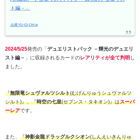
ト編－」
出典:YU-GI-OH.jp
2024/5/25
発売の「
デュエリストパック －輝光のデュエリ
スト編－
」に収録されるカードの
レアリティが全て判明
し
ました。
『
無限竜シュヴァルツシルト
(むげんりゅうシュヴァルツ
シルト)』、『
時空の七皇
(セブンス・タキオン)』は
スーパ
ーレア
です。
また、
『
神影金龍ドラッグルクシオン
(しんえいきんりゅ