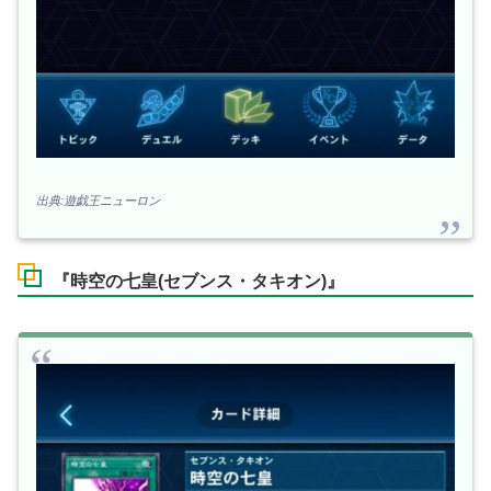
出典:遊戯王ニューロン
『時空の七皇(セブンス・タキオン)』