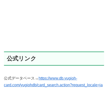
公式リンク
公式データベース→
https://www.db.yugioh-
card.com/yugiohdb/card_search.action?request_locale=ja