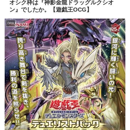
オシク枠は『神影金龍ドラッグルクシオ
ン』でしたか。【遊戯王OCG】
OCG