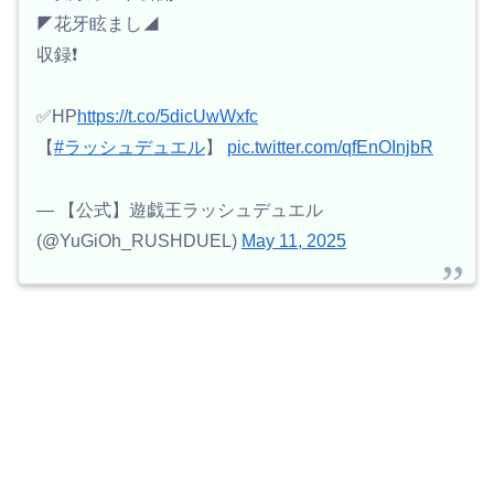
◤花牙眩まし◢
収録❗️
✅HP
https://t.co/5dicUwWxfc
【
#ラッシュデュエル
】
pic.twitter.com/qfEnOInjbR
— 【公式】遊戯王ラッシュデュエル
(@YuGiOh_RUSHDUEL)
May 11, 2025