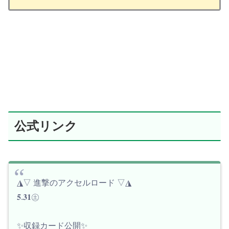
公式リンク
◮▽ 進撃のアクセルロード ▽◮
𝟓.𝟑𝟏㊏
✨収録カード公開✨