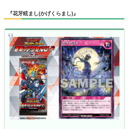
『花牙眩まし(かげくらまし)』