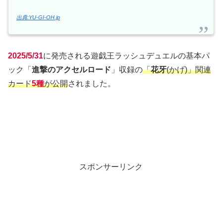
出典:YU-GI-OH.jp
2025/5/31
に発売される遊戯王ラッシュデュエルの基本パ
ック「
進撃のアクセルロード
」収録の
「
花牙
(かげ)」関連
カード
5種
が公開
されました。
スポンサーリンク