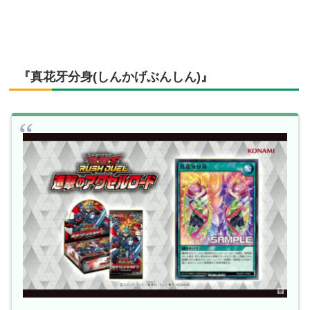
『真花牙分身(しんかげぶんしん)』