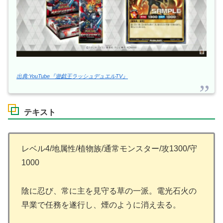
出典:YouTube『遊戯王ラッシュデュエルTV』
テキスト
レベル4/地属性/植物族/通常モンスター/攻1300/守
1000
陰に忍び、常に主を見守る草の一派。電光石火の
早業で任務を遂行し、煙のように消え去る。