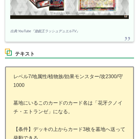
出典:YouTube『遊戯王ラッシュデュエルTV』
テキスト
レベル7/地属性/植物族/効果モンスター/攻2300/守
1000
墓地にいるこのカードのカード名は「花牙クノイ
チ・エトランゼ」になる。
【条件】デッキの上からカード3枚を墓地へ送って
発動できる。