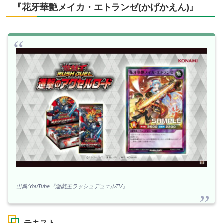
『花牙華艶メイカ・エトランゼ(かげかえん)』
出典:YouTube『遊戯王ラッシュデュエルTV』
テキスト