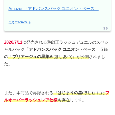
Amazon「アドバンスパック ユニオン・ベース」
出典:YU-GI-OH.jp
2026/7/11
に発売される遊戯王ラッシュデュエルのスペシ
ャルパック「
アドバンスパック ユニオン・ベース
」収録
の
『
プリアージュの星集め
(ほしあつ)』が公開
されまし
た。
また、本商品で再録される
『
はじまりの星
(ほし)』には
フ
ルオーバーラッシュレア仕様
も存在
します。