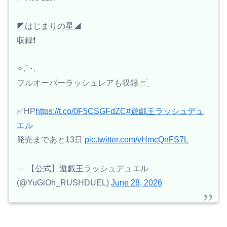
◤はじまりの星◢
収録❗️
✧.ﾟ･.
フルオーバーラッシュレアも収録 ෆ ̖́
✅HP
https://t.co/0F5CSGFdZC
#遊戯王ラッシュデュ
エル
発売まであと13日
pic.twitter.com/vHmcQnFS7L
— 【公式】遊戯王ラッシュデュエル
(@YuGiOh_RUSHDUEL)
June 28, 2026