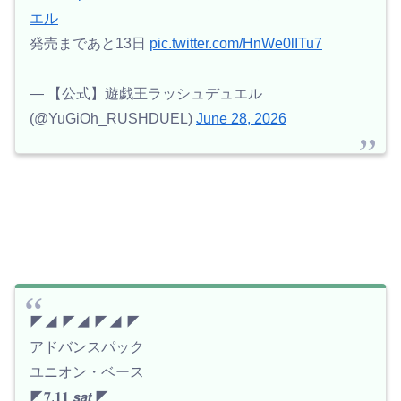
エル
発売まであと13日
pic.twitter.com/HnWe0lITu7
— 【公式】遊戯王ラッシュデュエル
(@YuGiOh_RUSHDUEL)
June 28, 2026
◤◢ ◤◢ ◤◢ ◤
アドバンスパック
ユニオン・ベース
◤𝟕.𝟏𝟏 𝙨𝙖𝙩 ◤