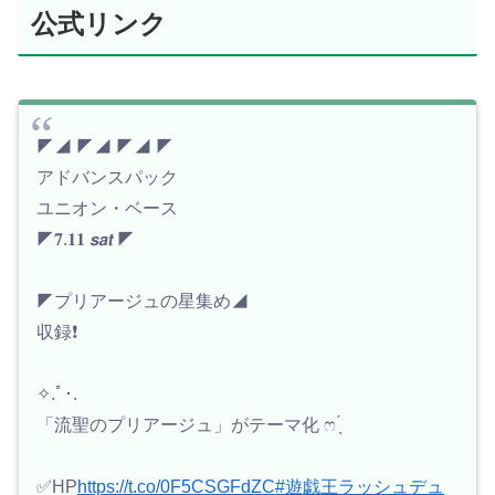
公式リンク
◤◢ ◤◢ ◤◢ ◤
アドバンスパック
ユニオン・ベース
◤𝟕.𝟏𝟏 𝙨𝙖𝙩 ◤
◤プリアージュの星集め◢
収録❗️
✧.ﾟ･.
「流聖のプリアージュ」がテーマ化 ෆ ̖́
✅HP
https://t.co/0F5CSGFdZC
#遊戯王ラッシュデュ