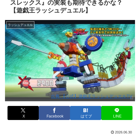
スレックス』の実装も期待できるかな？
【遊戯王ラッシュデュエル】
ラッシュデュエル
出典:【公式】遊戯王ラッシュデュエルTV
X
Facebook
はてブ
LINE
2026.06.30