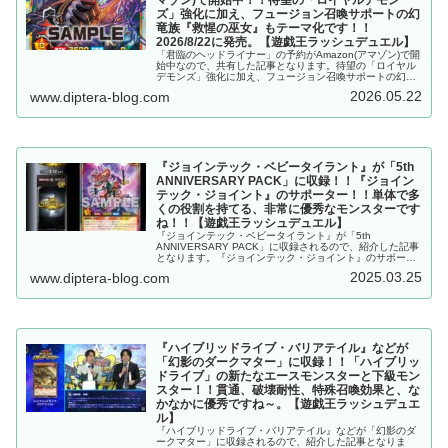
マゾン)で開始中！！待望の「ロイヤルデモン
ズ」強化に加え、フュージョン召喚サポートの幻
竜族『救惺の巫女』もテーマ化です！！
2026/8/22に発売。【遊戯王ラッシュデュエル】
「君臨のヘッドライナー」の予約がAmazon(アマゾン)で開
始中なので、共有した記事となります。待望の「ロイヤル
デモンズ」強化に加え、フュージョン召喚サポートの幻竜
族『救惺の巫女』もテーマ化です！！2026/8/22に発売。
2026.05.22
www.diptera-blog.com
【遊戯王ラッシュデュエル】
『ジョインテック・ベビータイラント』が「5th
ANNIVERSARY PACK」に収録！！『ジョイン
テック・ジョイント』のサポーター！！単体で多
くの役割を持てる、非常に優秀なモンスターです
ね！！【遊戯王ラッシュデュエル】
『ジョインテック・ベビータイラント』が「5th
ANNIVERSARY PACK」に収録されるので、紹介した記事
となります。『ジョインテック・ジョイント』のサポータ
ー！！単体で多くの役割を持てる、非常に優秀なモンスタ
2025.03.25
www.diptera-blog.com
ーですね！！【遊戯王ラッシュデュエル】
『ハイブリッドライブ・バリアテイル』などが
「幻影のダークマター」に収録！！「ハイブリッ
ドライブ」の新たなエースモンスターと下級モン
スター！！貫通、破壊耐性、特殊召喚効果と、な
かなかに優秀ですね～。【遊戯王ラッシュデュエ
ル】
『ハイブリッドライブ・バリアテイル』などが「幻影のダ
ークマター」に収録されるので、紹介した記事となりま