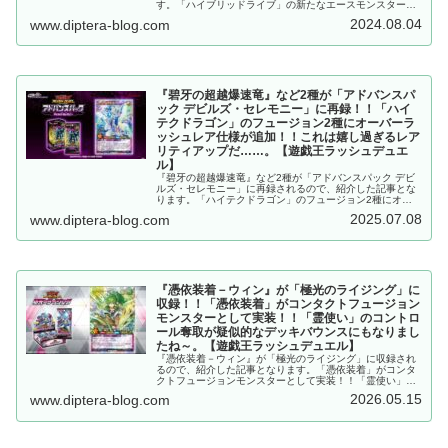
す。「ハイブリッドライブ」の新たなエースモンスターと
下級モンスター！！貫通、破壊耐性、特殊召喚効果と、な
2024.08.04
www.diptera-blog.com
かなかに優秀ですね～。【遊戯王ラッシュデュエル】
『碧牙の超越爆速竜』など2種が「アドバンスパ
ック デビルズ・セレモニー」に再録！！「ハイ
テクドラゴン」のフュージョン2種にオーバーラ
ッシュレア仕様が追加！！これは嬉し過ぎるレア
リティアップだ……。【遊戯王ラッシュデュエ
ル】
『碧牙の超越爆速竜』など2種が「アドバンスパック デビ
ルズ・セレモニー」に再録されるので、紹介した記事とな
ります。「ハイテクドラゴン」のフュージョン2種にオー
バーラッシュレア仕様が追加！！これは嬉し過ぎるレアリ
2025.07.08
www.diptera-blog.com
ティアップだ……。【遊戯王ラッシュデュエル】
『憑依装着－ウィン』が「極光のライジング」に
収録！！「憑依装着」がコンタクトフュージョン
モンスターとして実装！！「霊使い」のコントロ
ール奪取が疑似的なデッキバウンスにもなりまし
たね～。【遊戯王ラッシュデュエル】
『憑依装着－ウィン』が「極光のライジング」に収録され
るので、紹介した記事となります。「憑依装着」がコンタ
クトフュージョンモンスターとして実装！！「霊使い」の
コントロール奪取が疑似的なデッキバウンスにもなりまし
2026.05.15
www.diptera-blog.com
たね～。【遊戯王ラッシュデュエル】