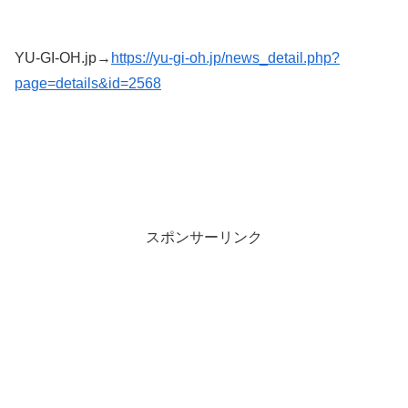
YU-GI-OH.jp→
https://yu-gi-oh.jp/news_detail.php?
page=details&id=2568
スポンサーリンク