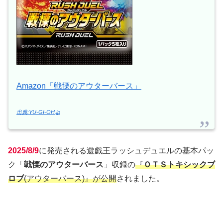
Amazon「戦慄のアウターバース」
出典:YU-GI-OH.jp
2025/8/9
に発売される遊戯王ラッシュデュエルの基本パッ
ク「
戦慄のアウターバース
」収録の
『
ＯＴＳトキシックブ
ロブ
(アウターバース)』が公開
されました。