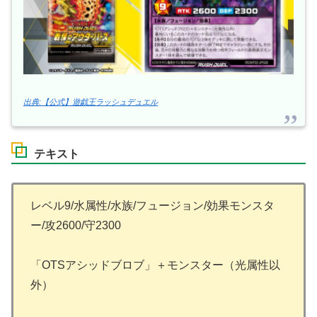
出典:【公式】遊戯王ラッシュデュエル
テキスト
レベル9/水属性/水族/フュージョン/効果モンスタ
ー/攻2600/守2300
「OTSアシッドブロブ」＋モンスター（光属性以
外）