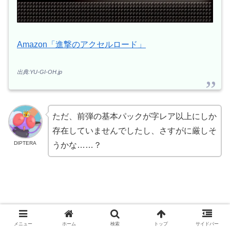
Amazon「進撃のアクセルロード」
出典:YU-GI-OH.jp
ただ、前弾の基本パックが字レア以上にしか
存在していませんでしたし、さすがに厳しそ
DIPTERA
うかな……？
メニュー
ホーム
検索
トップ
サイドバー