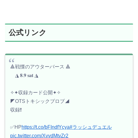
公式リンク
🔺戦慄のアウターバース 🔺
◮ 𝟖.𝟗 𝐬𝐚𝐭 ◮
✧✦収録カード公開✦✧
◤OTSトキシックブロブ◢
収録❗️
✅HP
https://t.co/bFIndfYcya
#ラッシュデュエル
pic.twitter.com/XvvdMtvZr2