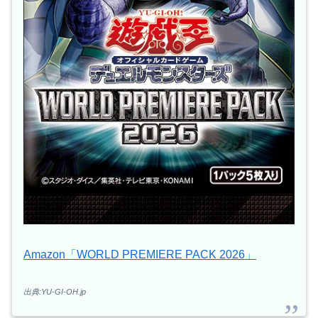
Amazon「WORLD PREMIERE PACK 2026」
出典:YU-GI-OH.jp