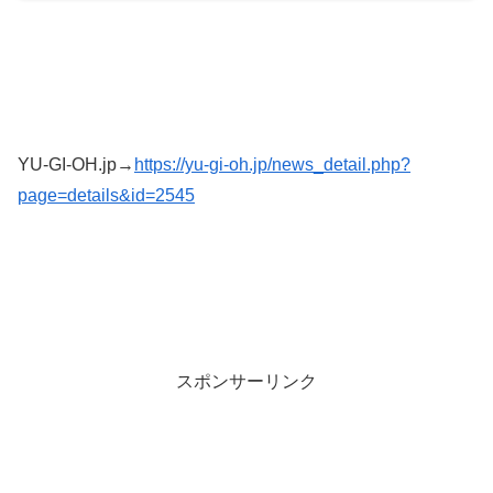
YU-GI-OH.jp→
https://yu-gi-oh.jp/news_detail.php?
page=details&id=2545
スポンサーリンク