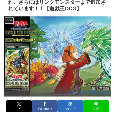
れ、さらにはリンクモンスターまで追加さ
れています！！【遊戯王OCG】
OCG
出典:【公式】遊戯王OCG
X
Facebook
はてブ
LINE