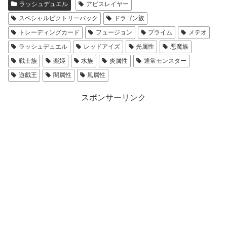
ラッシュデュエル
アビスレイヤー
スペシャルビクトリーパック
ドラゴン族
トレーディングカード
フュージョン
プライム
メテオ
ラッシュデュエル
レッドアイズ
光属性
悪魔族
戦士族
楽姫
水族
炎属性
通常モンスター
遊戯王
闇属性
風属性
スポンサーリンク