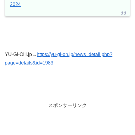
2024
YU-GI-OH.jp→
https://yu-gi-oh.jp/news_detail.php?
page=details&id=1983
スポンサーリンク