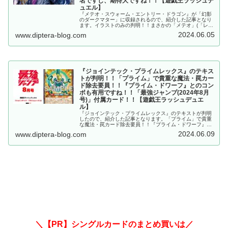
名ですし、期待大ですね！！【遊戯王ラッシュデ
ュエル】
『メテオ・スウォーム・エントリー・ドラゴン』が「幻影
のダークマター」に収録されるので、紹介した記事となり
ます。イラストのみの判明！！まさかの「メテオ」(「レッ
ドアイズ」)！？フュージョンモンスターっぽいカード名で
2024.06.05
www.diptera-blog.com
すし、期待大ですね！！遊戯王ラッシュデュエル
『ジョインテック・プライムレックス』のテキス
トが判明！！「プライム」で貴重な魔法・罠カー
ド除去要員！！『プライム・ドワーフ』とのコン
ボも有用ですね！！「最強ジャンプ(2024年8月
号)」付属カード！！【遊戯王ラッシュデュエ
ル】
『ジョインテック・プライムレックス』のテキストが判明
したので、紹介した記事となります。「プライム」で貴重
な魔法・罠カード除去要員！！『プライム・ドワーフ』と
のコンボも有用ですね！！「最強ジャンプ(2024年8月
2024.06.09
www.diptera-blog.com
号)」付属カード！！【遊戯王ラッシュデュエル】
＼【PR】シングルカードのまとめ買いは／