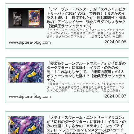
『ディープシー・ハンター』が「スペシャルビク
トリーパック2024 Vol.2」で再録！！まさかのイ
ラスト違い！！唐突でしたが、同じ闇属性・海竜
族の「アビスレイヤー」強化フラグでしょうか？
【遊戯王ラッシュデュエル】
『ディープシー・ハンター』が「スペシャルビクトリーパ
ック2024 Vol.2」で再録されるので、紹介した記事となり
ます。まさかのイラスト違い！！唐突でしたが、同じ闇属
性・海竜族の「アビスレイヤー」強化フラグでしょうか？
2024.06.08
www.diptera-blog.com
【遊戯王ラッシュデュエル】
『斧楽姫チューンフルートマホーク』が「幻影の
ダークマター」に収録！！イラストのみの公
開！！これはもしかして、『楽姫の演舞』の2人
がフュージョンした姿！？【遊戯王ラッシュデュ
エル】
『斧楽姫チューンフルートマホーク』が「幻影のダークマ
ター」に収録されるので、紹介した記事となります。イラ
ストのみの判明！！これはもしかして、『楽姫の演舞』の
2人がフュージョンした姿！？【遊戯王ラッシュデュエ
2024.06.07
www.diptera-blog.com
ル】
『メテオ・スウォーム・エントリー・ドラゴン』
が「幻影のダークマター」に収録！！イラストの
みの公開！！まさかの「メテオ」(「レッドアイ
ズ」)！？フュージョンモンスターっぽいカード