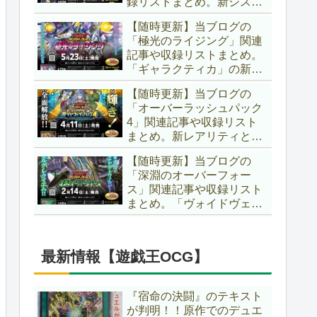
録リストまとめ。新システ
場です！！【遊戯王ラッシ
ム「ユニオンフュージョ
ュデュエル】
【随時更新】当ブログの
ン」の登場により、ようや
「極光のライジング」関連
く原作さながらの「ＸＹ
記事や収録リストまとめ。
Ｚ」が使用可能となりまし
「ギャラクティカ」の新た
た！！【遊戯王ラッシュデ
なフュージョンモンスター
ュエル】
【随時更新】当ブログの
やイラスト違い、「報道」
「オーバーラッシュパック
の強化に加え、幻竜族の新
4」関連記事や収録リスト
テーマ「纏竜」も登場で
まとめ。新レアリティとし
す！！【遊戯王ラッシュデ
てフルオーバーラッシュレ
ュエル】
【随時更新】当ブログの
ア仕様が初登場！！そし
「深淵のオーバーフォー
て、OCGの大人気テーマ
ス」関連記事や収録リスト
「霊使い」も同時に実装さ
まとめ。「ヴォイドヴェル
れています！！【遊戯王ラ
グ」や「夢中」、「ラ
ッシュデュエル】
ヴ」、「いとをかし」、
「コスモス姫」などの人気
最新情報【遊戯王OCG】
テーマ強化に加え、「冥
跡」もテーマ化です！！
【遊戯王ラッシュデュエ
『宿命の決闘』のテキスト
ル】
が判明！！原作でのデュエ