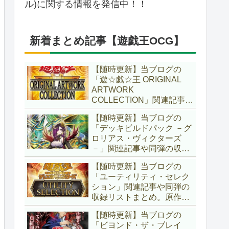
ル)に関する情報を発信中！！
新着まとめ記事【遊戯王OCG】
【随時更新】当ブログの
「遊☆戯☆王 ORIGINAL
ARTWORK
COLLECTION」関連記事や
同弾の収録リストまとめ。
【随時更新】当ブログの
マンガスタイルとオーバー
「デッキビルドパック －グ
フレームに焦点を当てた新
ロリアス・ヴィクターズ
商品！！また、原作のモン
－」関連記事や同弾の収録
スターもリメイクされてい
リストまとめ。効果を持た
ます！！【遊戯王OCG】
【随時更新】当ブログの
ない古のモンスターを使役
「ユーティリティ・セレク
する儀式テーマ「セネト」
ション」関連記事や同弾の
に加え、「レイズ・ムー
収録リストまとめ。原作の
ン」や「異解△」も登
名シーンや懐かしの人気モ
場！！【遊戯王OCG】
【随時更新】当ブログの
ンスターをイメージした新
「ビヨンド・ザ・ブレイ
規カードが多数登場！！ま