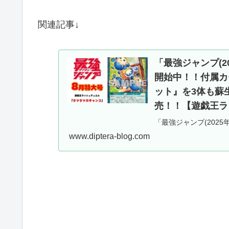
関連記事↓
「最強ジャンプ(20
開始中！！付属カ
ット』を3体も蘇生
売！！【遊戯王ラ
「最強ジャンプ(2025
有した記事となります
www.diptera-blog.com
ト』を3体も蘇生できる
ュデュエル】