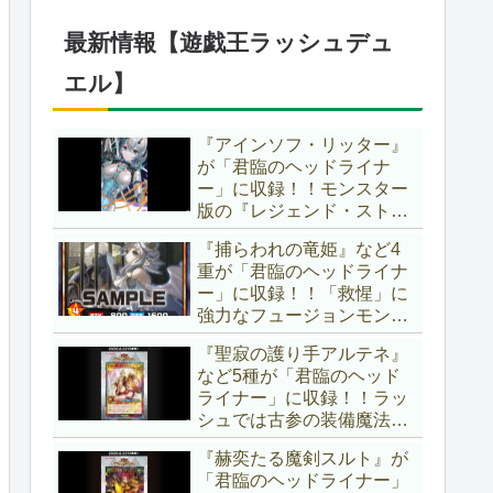
したが、後攻向けとは言え
無効化範囲の広がった『墓
最新情報【遊戯王ラッシュデュ
穴の指名者』はめちゃくち
ゃ強力ですね！？【遊戯王
エル】
OCG】
『アインソフ・リッター』
が「君臨のヘッドライナ
ー」に収録！！モンスター
版の『レジェンド・ストラ
イク』とも言える強力な蘇
『捕らわれの竜姫』など4
生効果持ち！！そのステー
重が「君臨のヘッドライナ
タスから、「救惺」との相
ー」に収録！！「救惺」に
性も抜群に良いですね～。
強力なフュージョンモンス
【遊戯王ラッシュデュエ
ターとサポーターが登
ル】
『聖寂の護り手アルテネ』
場！！性能の高さはもちろ
など5種が「君臨のヘッド
ん、イラストから推察され
ライナー」に収録！！ラッ
る背景ストーリーも興味深
シュでは古参の装備魔法
い……。【遊戯王ラッシュ
『アルテネの加護』がテー
デュエル】
『赫奕たる魔剣スルト』が
マ化！！3種のユニオンが
「君臨のヘッドライナー」
存在し、天使族では汎用的