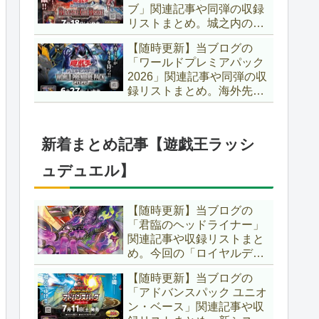
ブ」関連記事や同弾の収録
た、「ドミナス」などの豪
リストまとめ。城之内のカ
華再録にも注目ですね～。
ードたちが『時の黒魔術
【遊戯王OCG】
【随時更新】当ブログの
師』関連となってリメイ
「ワールドプレミアパック
ク！！さらに、「Ｄ－ＨＥ
2026」関連記事や同弾の収
ＲＯ」の『幽獄の時計塔』
録リストまとめ。海外先行
も待望のリメイクです！！
カードが例年より早く来
【遊戯王OCG】
日！！ゴースト骨塚をイメ
ージした『リビングデッド
新着まとめ記事【遊戯王ラッシ
の呼び声』関連に注目が集
まっていますね～。【遊戯
ュデュエル】
王OCG】
【随時更新】当ブログの
「君臨のヘッドライナー」
関連記事や収録リストまと
め。今回の「ロイヤルデモ
ンズ」は相手モンスターを
【随時更新】当ブログの
リリース！！また、新テー
「アドバンスパック ユニオ
マとして「救惺」、「ヘル
ン・ベース」関連記事や収
シィ」、「ゴエゴエ」も登