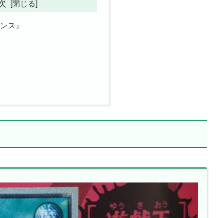
次
ャンス』