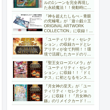
ルの1シーンを完全再現し
た永続魔法！！発動時に無
差別にモンスターを裏返す
『神を超えたしもべ－青眼
効果も、なかなかの影響力
の究極竜』が「遊☆戯☆王
ですね～。「Ｖジャンプ
ORIGINAL ARTWORK
(2026年10月号)」付属カー
COLLECTION」に収録！！
ド。【遊戯王OCG】
3回の攻撃と除去、強固な
「ユーティリティ・セレク
耐性と、正しく『強靭！無
ション」の収録カードとレ
敵！最強！』な「ブルーア
アリティが全て判明！！環
イズ」が登場です！！【遊
境で活躍したカードのリメ
戯王OCG】
イクが多数収録！！調整版
『聖王女ローズパメラ』が
『墓穴の指名者』や「ドミ
「ユーティリティ・セレク
ナス」の少女のカード化な
ション」に収録！！「ドミ
ど、注目要素が満載ですね
ナス」に初となるモンスタ
～。【遊戯王OCG】
ーが登場！！『聖王の粉
『月女神の至天』が「ユー
砕』や『列王詩篇』に描か
ティリティ・セレクショ
れていた少女で、実際にこ
ン」に収録！！『月女神の
の2種を強力にサポートし
鏃』のリメイクカード！！
ていますね！！【遊戯王
選出傾向が読めなくなりま
OCG】