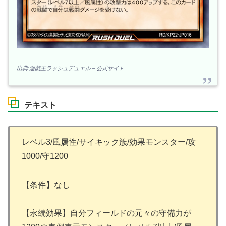
出典:遊戯王ラッシュデュエル – 公式サイト
テキスト
レベル3/風属性/サイキック族/効果モンスター/攻
1000/守1200
【条件】なし
【永続効果】自分フィールドの元々の守備力が