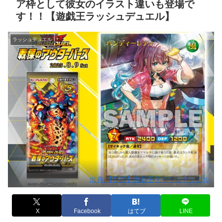
ア枠として彼女のイラスト違いも登場で
す！！【遊戯王ラッシュデュエル】
ラッシュデュエル
出典:【公式】遊戯王ラッシュデュエル
X
Facebook
はてブ
LINE