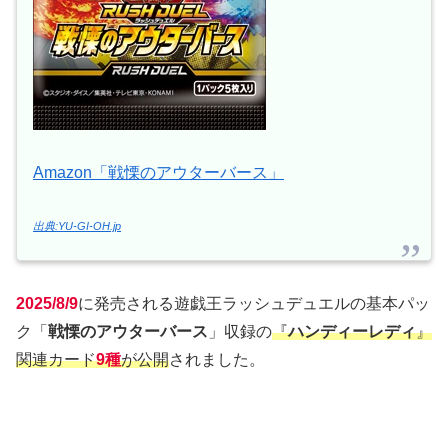
Amazon「戦慄のアウターバース」
出典:YU-GI-OH.jp
2025/8/9
に発売される遊戯王ラッシュデュエルの基本パッ
ク「
戦慄のアウターバース
」収録の
『
ハンディーレディ
』
関連カード
9種
が公開
されました。