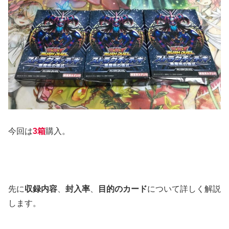
今回は
3箱
購入。
先に
収録内容
、
封入率
、
目的のカード
について詳しく解説
します。