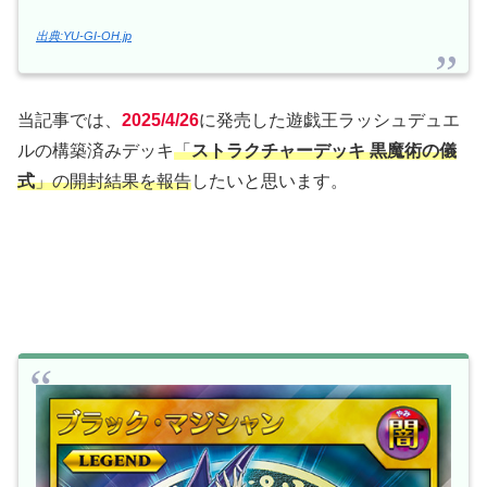
出典:YU-GI-OH.jp
当記事では、
2025/4/26
に発売した遊戯王ラッシュデュエ
ルの構築済みデッキ
「
ストラクチャーデッキ 黒魔術の儀
式
」の開封結果を報告
したいと思います。