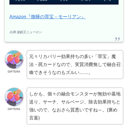
Amazon『微睡の罪宝－モーリアン』
出典:遊戯王ニューロン
元々リカバリー効果持ちの多い「罪宝」魔
法・罠カードなので、実質消費無しで融合召
DIPTERA
喚できそうなのもズルい……。
しかも、個々の融合モンスターが無効や墓地
送り、サーチ、サルベージ、除去効果持ちと
DIPTERA
強いので、なおさら質悪いですね～。(褒め
言葉)