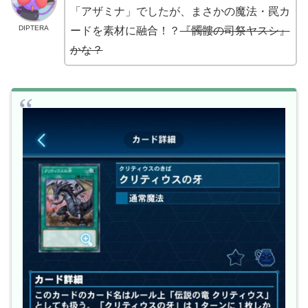
「アザミナ」でしたが、まさかの魔法・罠カ
DIPTERA
ードを素材に融合！？
『髑髏の司祭ヤスシ』
かな？