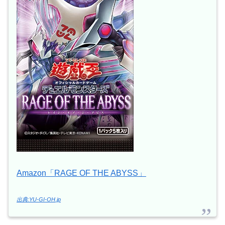
Amazon「RAGE OF THE ABYSS」
出典:YU-GI-OH.jp