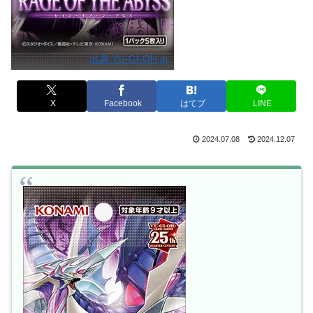
出典:YU-GI-OH.jp
X
Facebook
はてブ
LINE
2024.07.08
2024.12.07