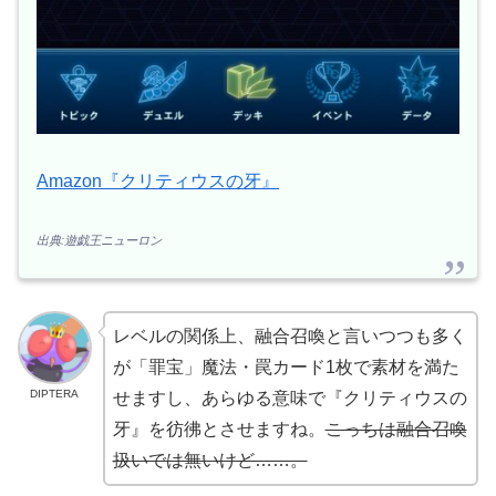
Amazon『クリティウスの牙』
出典:遊戯王ニューロン
レベルの関係上、融合召喚と言いつつも多く
が「罪宝」魔法・罠カード1枚で素材を満た
DIPTERA
せますし、あらゆる意味で『クリティウスの
牙』を彷彿とさせますね。
こっちは融合召喚
扱いでは無いけど……。