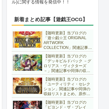
ル)に関する情報を発信中！！
新着まとめ記事【遊戯王OCG】
【随時更新】当ブログの
「遊☆戯☆王 ORIGINAL
ARTWORK
COLLECTION」関連記事や
同弾の収録リストまとめ。
【随時更新】当ブログの
マンガスタイルとオーバー
「デッキビルドパック －グ
フレームに焦点を当てた新
ロリアス・ヴィクターズ
商品！！また、原作のモン
－」関連記事や同弾の収録
スターもリメイクされてい
リストまとめ。効果を持た
ます！！【遊戯王OCG】
【随時更新】当ブログの
ない古のモンスターを使役
「ユーティリティ・セレク
する儀式テーマ「セネト」
ション」関連記事や同弾の
に加え、「レイズ・ムー
収録リストまとめ。原作の
ン」や「異解△」も登
名シーンや懐かしの人気モ
場！！【遊戯王OCG】
【随時更新】当ブログの
ンスターをイメージした新
「ビヨンド・ザ・ブレイ
規カードが多数登場！！ま