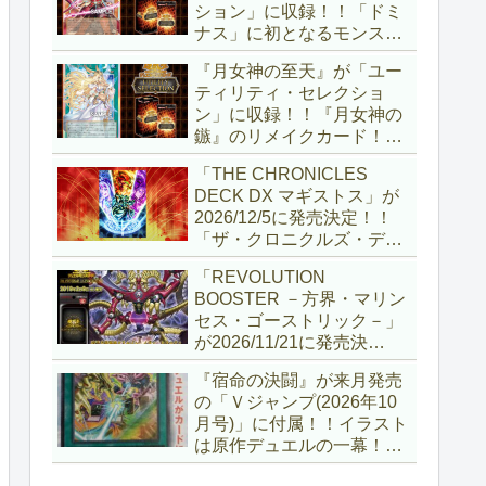
ション」に収録！！「ドミ
ナス」に初となるモンスタ
ーが登場！！『聖王の粉
『月女神の至天』が「ユー
砕』や『列王詩篇』に描か
ティリティ・セレクショ
れていた少女で、実際にこ
ン」に収録！！『月女神の
の2種を強力にサポートし
鏃』のリメイクカード！！
ていますね！！【遊戯王
選出傾向が読めなくなりま
OCG】
「THE CHRONICLES
したが、後攻向けとは言え
DECK DX マギストス」が
無効化範囲の広がった『墓
2026/12/5に発売決定！！
穴の指名者』はめちゃくち
「ザ・クロニクルズ・デッ
ゃ強力ですね！？【遊戯王
キ」がリニューアル！！第
OCG】
「REVOLUTION
1弾は「マギストス」と
BOOSTER －方界・マリン
「エンディミオン」が選出
セス・ゴーストリック－」
されています！！【遊戯王
が2026/11/21に発売決
OCG】
定！！「レボリューション
『宿命の決闘』が来月発売
ブースター」の第2弾！！
の「Ｖジャンプ(2026年10
今回は前回以上に個性派揃
月号)」に付属！！イラスト
いとなりましたね～。【遊
は原作デュエルの一幕！！
戯王OCG】
初期型デュエルディスクの