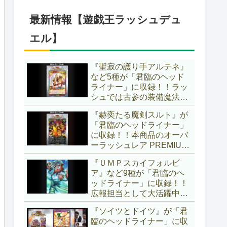
仕様に合わせた特別ルール
でしたし、それを再現する
最新情報【遊戯王ラッシュデュ
のかな？【遊戯王OCG】
エル】
『聖寂の護り手アルテネ』
など5種が「君臨のヘッド
ライナー」に収録！！ラッ
シュでは古参の装備魔法
『アルテネの加護』がテー
『赫奕たる魔剣スルト』が
マ化！！3種のユニオンが
「君臨のヘッドライナー」
存在し、天使族では汎用的
に収録！！本商品のオーバ
なサポーターとなります
ーラッシュレア PREMIUM
ね！！【遊戯王ラッシュデ
BLACK Ver.枠！！初の下級
ュエル】
『ＵＭＰスカイフォルビ
モンスターで、「ヘルシ
ア』など9種が「君臨のヘ
ィ」と相性抜群なバウンス
ッドライナー」に収録！！
効果持ちです！！【遊戯王
広報担当として大活躍中の
ラッシュデュエル】
『ラワン冒険隊』がテーマ
『ソイツとドイツ』が「君
化！！まさかのユニオンテ
臨のヘッドライナー」に収
ーマですし、関連カードも