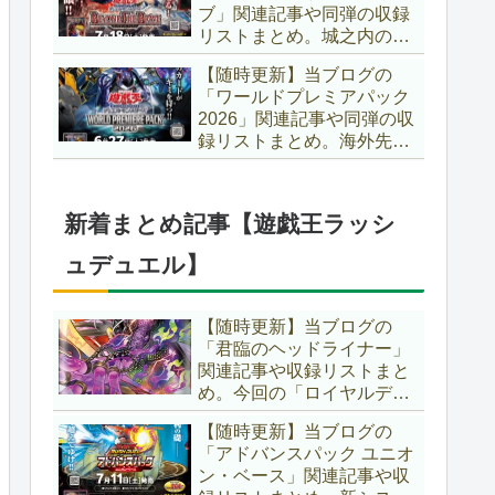
ブ」関連記事や同弾の収録
た、「ドミナス」などの豪
リストまとめ。城之内のカ
華再録にも注目ですね～。
ードたちが『時の黒魔術
【遊戯王OCG】
【随時更新】当ブログの
師』関連となってリメイ
「ワールドプレミアパック
ク！！さらに、「Ｄ－ＨＥ
2026」関連記事や同弾の収
ＲＯ」の『幽獄の時計塔』
録リストまとめ。海外先行
も待望のリメイクです！！
カードが例年より早く来
【遊戯王OCG】
日！！ゴースト骨塚をイメ
ージした『リビングデッド
新着まとめ記事【遊戯王ラッシ
の呼び声』関連に注目が集
まっていますね～。【遊戯
ュデュエル】
王OCG】
【随時更新】当ブログの
「君臨のヘッドライナー」
関連記事や収録リストまと
め。今回の「ロイヤルデモ
ンズ」は相手モンスターを
【随時更新】当ブログの
リリース！！また、新テー
「アドバンスパック ユニオ
マとして「救惺」、「ヘル
ン・ベース」関連記事や収
シィ」、「ゴエゴエ」も登