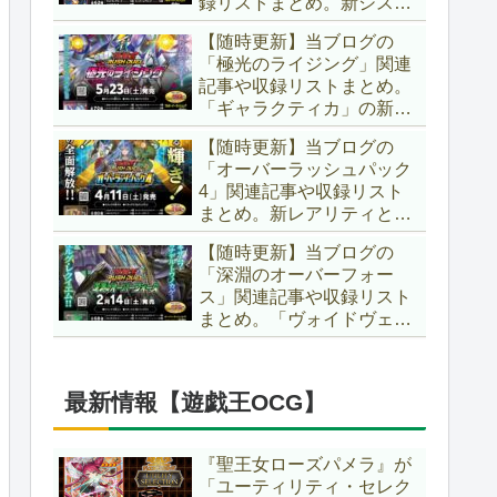
録リストまとめ。新システ
場です！！【遊戯王ラッシ
ム「ユニオンフュージョ
ュデュエル】
【随時更新】当ブログの
ン」の登場により、ようや
「極光のライジング」関連
く原作さながらの「ＸＹ
記事や収録リストまとめ。
Ｚ」が使用可能となりまし
「ギャラクティカ」の新た
た！！【遊戯王ラッシュデ
なフュージョンモンスター
ュエル】
【随時更新】当ブログの
やイラスト違い、「報道」
「オーバーラッシュパック
の強化に加え、幻竜族の新
4」関連記事や収録リスト
テーマ「纏竜」も登場で
まとめ。新レアリティとし
す！！【遊戯王ラッシュデ
てフルオーバーラッシュレ
ュエル】
【随時更新】当ブログの
ア仕様が初登場！！そし
「深淵のオーバーフォー
て、OCGの大人気テーマ
ス」関連記事や収録リスト
「霊使い」も同時に実装さ
まとめ。「ヴォイドヴェル
れています！！【遊戯王ラ
グ」や「夢中」、「ラ
ッシュデュエル】
ヴ」、「いとをかし」、
「コスモス姫」などの人気
最新情報【遊戯王OCG】
テーマ強化に加え、「冥
跡」もテーマ化です！！
【遊戯王ラッシュデュエ
『聖王女ローズパメラ』が
ル】
「ユーティリティ・セレク