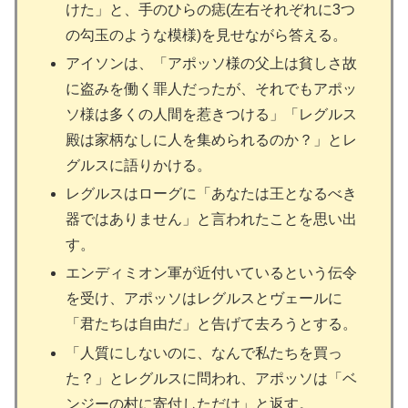
けた」と、手のひらの痣(左右それぞれに3つ
の勾玉のような模様)を見せながら答える。
アイソンは、「アポッソ様の父上は貧しさ故
に盗みを働く罪人だったが、それでもアポッ
ソ様は多くの人間を惹きつける」「レグルス
殿は家柄なしに人を集められるのか？」とレ
グルスに語りかける。
レグルスはローグに「あなたは王となるべき
器ではありません」と言われたことを思い出
す。
エンディミオン軍が近付いているという伝令
を受け、アポッソはレグルスとヴェールに
「君たちは自由だ」と告げて去ろうとする。
「人質にしないのに、なんで私たちを買っ
た？」とレグルスに問われ、アポッソは「ベ
ンジーの村に寄付しただけ」と返す。