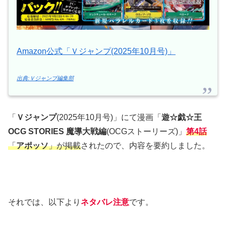
Amazon公式「Ｖジャンプ(2025年10月号)」
出典:Ｖジャンプ編集部
「
Ｖジャンプ
(2025年10月号)」にて漫画「
遊☆戯☆王
OCG STORIES 魔導大戦編
(OCGストーリーズ)」
第4話
「
アポッソ
」が掲載
されたので、内容を要約しました。
それでは、以下より
ネタバレ注意
です。