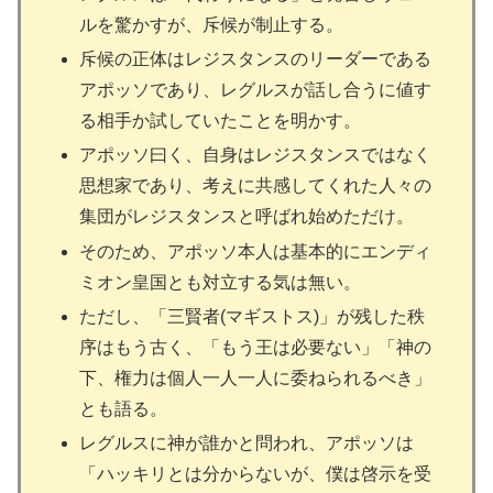
ルを驚かすが、斥候が制止する。
斥候の正体はレジスタンスのリーダーである
アポッソであり、レグルスが話し合うに値す
る相手か試していたことを明かす。
アポッソ曰く、自身はレジスタンスではなく
思想家であり、考えに共感してくれた人々の
集団がレジスタンスと呼ばれ始めただけ。
そのため、アポッソ本人は基本的にエンディ
ミオン皇国とも対立する気は無い。
ただし、「三賢者(マギストス)」が残した秩
序はもう古く、「もう王は必要ない」「神の
下、権力は個人一人一人に委ねられるべき」
とも語る。
レグルスに神が誰かと問われ、アポッソは
「ハッキリとは分からないが、僕は啓示を受