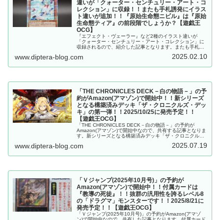
違いが「クォーター・センチュリー・アート・コ
レクション」に収録！！またも手札誘発にイラス
ト違いが追加！！『原始生命態ニビル』は『原始
生命態ティア』の前段階でしょうか？【遊戯王
OCG】
『エフェクト・ヴェーラー』など2種のイラスト違いが
「クォーター・センチュリー・アート・コレクション」に
収録されるので、紹介した記事となります。またも手札誘
発にイラスト違いが追加！！『原始生命態ニビル』は『原
2025.02.10
www.diptera-blog.com
始生命態ティア』の前段階でしょうか？【遊戯王OCG】
「THE CHRONICLES DECK－白の物語－」の予
約がAmazon(アマゾン)で開始中！！新シリーズ
となる構築済みデッキ「ザ・クロニクルズ・デッ
キ」の第一弾！！2025/10/25に発売予定！！
【遊戯王OCG】
「THE CHRONICLES DECK－白の物語－」の予約が
Amazon(アマゾン)で開始中なので、共有する記事となりま
す。新シリーズとなる構築済みデッキ「ザ・クロニクル
ズ・デッキ」の第一弾！！2025/10/25に発売予定！！【遊
2025.07.19
www.diptera-blog.com
戯王OCG】
「Ｖジャンプ(2025年10月号)」の予約が
Amazon(アマゾン)で開始中！！付属カードは
『教導の死徒』！！抜群の汎用性を誇るレベル8
の「ドラグマ」モンスターです！！2025/8/21に
発売予定！！【遊戯王OCG】
「Ｖジャンプ(2025年10月号)」の予約がAmazon(アマゾ
ン)で開始中なので、共有した記事となります。付属カード