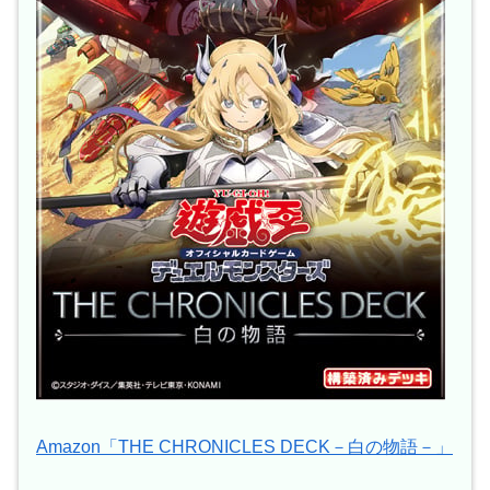
Amazon「THE CHRONICLES DECK－白の物語－」