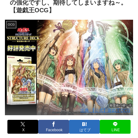
の強化ですし、期待してしまいますね～。
【遊戯王OCG】
OCG
出典:【公式】遊戯王OCG
X
Facebook
はてブ
LINE