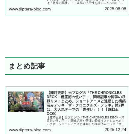
は『教導の死徒』！！抜群の汎用性を誇るレベル8の「ド
ラグマ」モンスターです！！2025/8/21に発売予定！！
2025.08.08
www.diptera-blog.com
【遊戯王OCG】
まとめ記事
【随時更新】当ブログの「THE CHRONICLES
DECK－精霊術の使い手－」関連記事や同弾の収
録リストまとめ。ショートアニメと連動した構築
済みデッキ「ザ・クロニクルズ・デッキ」第2弾
は、大人気テーマの「霊使い」！！【遊戯王
OCG】
【随時更新】当ブログの「THE CHRONICLES DECK－精
霊術の使い手－」関連記事や同弾の収録リストをまとめて
います。ショートアニメと連動した構築済みデッキ「ザ・
クロニクルズ・デッキ」第2弾は、大人気テーマの「霊使
2025.12.24
www.diptera-blog.com
い」！！【遊戯王OCG】