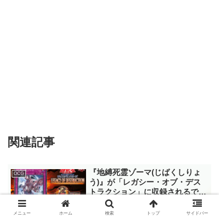
関連記事
『地縛死霊ゾーマ(じばくしりょ
OCG
う)』が「レガシー・オブ・デス
トラクション」に収録されるで軽
く考察。闇バクラの罠モンスター
「レガシー・オブ・デストラクション」
がリメイク！？【遊戯王OCG】
に収録される新規カード『地縛死霊ゾー
メニュー
ホーム
検索
トップ
サイドバー