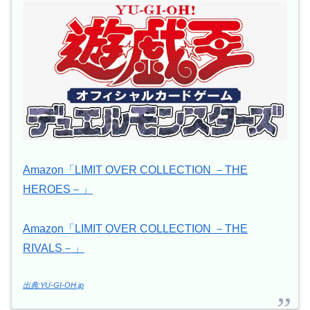
Amazon「LIMIT OVER COLLECTION －THE
HEROES－」
Amazon「LIMIT OVER COLLECTION －THE
RIVALS－」
出典:YU-GI-OH.jp