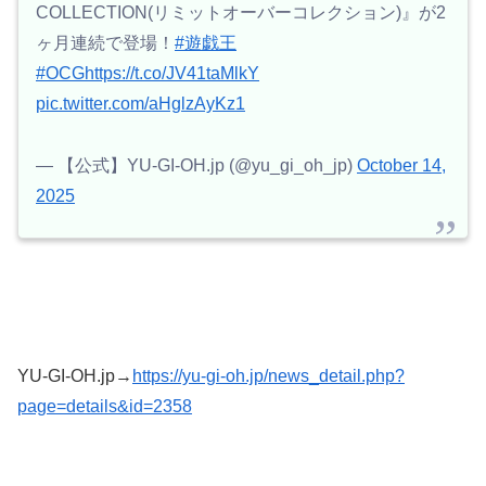
COLLECTION(リミットオーバーコレクション)』が2
ヶ月連続で登場！
#遊戯王
#OCG
https://t.co/JV41taMlkY
pic.twitter.com/aHglzAyKz1
— 【公式】YU-GI-OH.jp (@yu_gi_oh_jp)
October 14,
2025
YU-GI-OH.jp→
https://yu-gi-oh.jp/news_detail.php?
page=details&id=2358