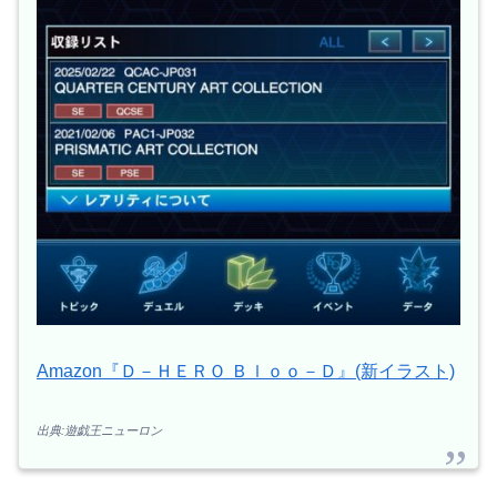
Amazon『Ｄ－ＨＥＲＯ Ｂｌｏｏ－Ｄ』(新イラスト)
出典:遊戯王ニューロン