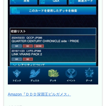
Amazon『ＤＤＤ深淵王ビルガメス』