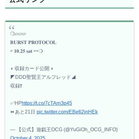
❍▱▱▱
𝐁𝐔𝐑𝐒𝐓 𝐏𝐑𝐎𝐓𝐎𝐂𝐎𝐋
▱ 𝟏𝟎.𝟐𝟓 𝐬𝐚𝐭 ▱▱❍
◖ 収録カード公開 ◗
◤DDD聖賢王アルフレッド◢
収録❗️
✅HP
https://t.co/7cTArn3p45
⏩あと21日
pic.twitter.com/EBe62jnHEk
— 【公式】遊戯王OCG (@YuGiOh_OCG_INFO)
October 4, 2025