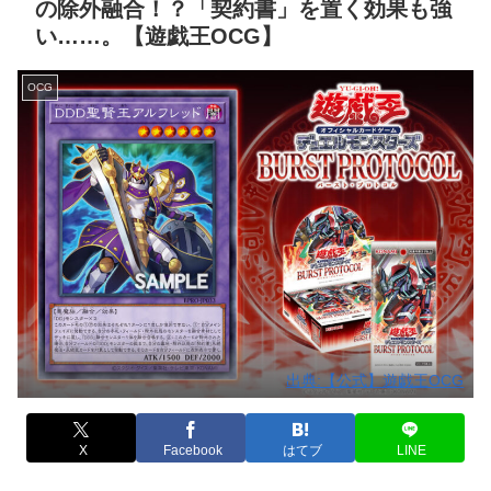
の除外融合！？「契約書」を置く効果も強
い……。【遊戯王OCG】
OCG
出典:【公式】遊戯王OCG
X
Facebook
はてブ
LINE