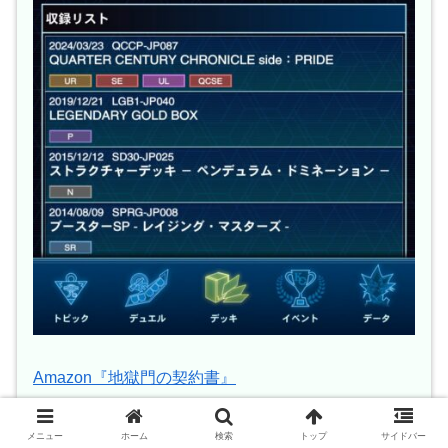
Amazon『地獄門の契約書』
出典:遊戯王ニューロン
メニュー
ホーム
検索
トップ
サイドバー