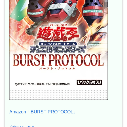
Amazon「BURST PROTOCOL」
出典:YU-GI-OH.jp