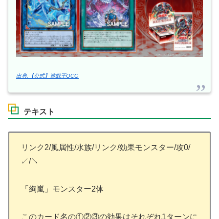
出典:【公式】遊戯王OCG
テキスト
リンク2/風属性/水族/リンク/効果モンスター/攻0/
↙/↘
「絢嵐」モンスター2体
このカード名の①②③の効果はそれぞれ1ターンに