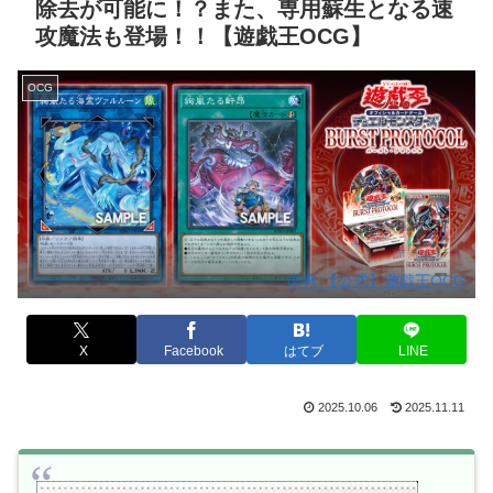
除去が可能に！？また、専用蘇生となる速
攻魔法も登場！！【遊戯王OCG】
OCG
出典:【公式】遊戯王OCG
X
Facebook
はてブ
LINE
2025.10.06
2025.11.11