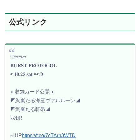
公式リンク
❍▱▱▱
𝐁𝐔𝐑𝐒𝐓 𝐏𝐑𝐎𝐓𝐎𝐂𝐎𝐋
▱ 𝟏𝟎.𝟐𝟓 𝐬𝐚𝐭 ▱▱❍
◖ 収録カード公開 ◗
◤絢嵐たる海霊ヴァルルーン◢
◤絢嵐たる軒昂◢
収録❗️
✅HP
https://t.co/7cTArn3WTD