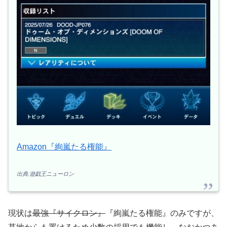
Amazon『絢嵐たる権能』
出典:遊戯王ニューロン
現状は
最強『サイクロン』
『絢嵐たる権能』のみですが、