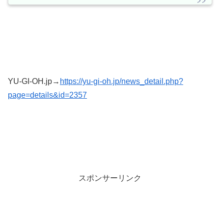
YU-GI-OH.jp→
https://yu-gi-oh.jp/news_detail.php?
page=details&id=2357
スポンサーリンク