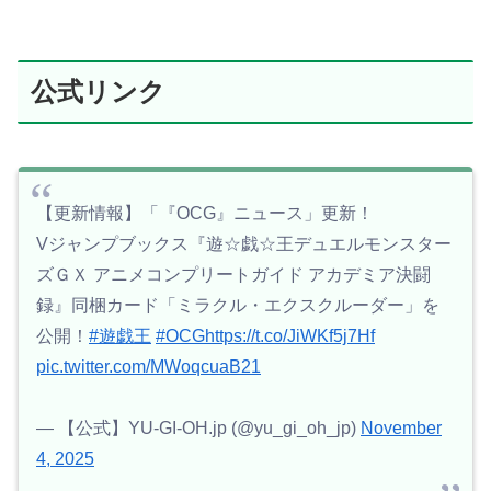
公式リンク
【更新情報】「『OCG』ニュース」更新！
Vジャンプブックス『遊☆戯☆王デュエルモンスター
ズＧＸ アニメコンプリートガイド アカデミア決闘
録』同梱カード「ミラクル・エクスクルーダー」を
公開！
#遊戯王
#OCG
https://t.co/JiWKf5j7Hf
pic.twitter.com/MWoqcuaB21
— 【公式】YU-GI-OH.jp (@yu_gi_oh_jp)
November
4, 2025