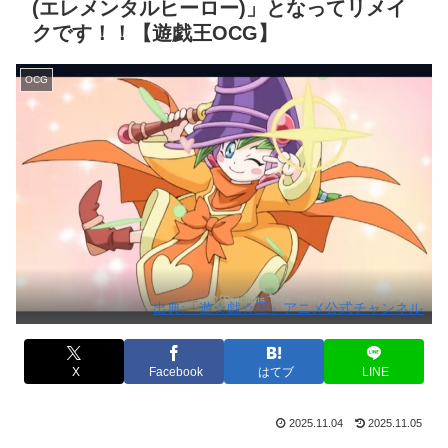
(エレメンタルヒーロー)」となってリメイ
クです！！【遊戯王OCG】
OCG
出典:「遊☆戯☆王」アニメ公式チャンネル
X
Facebook
はてブ
LINE
2025.11.04
2025.11.05