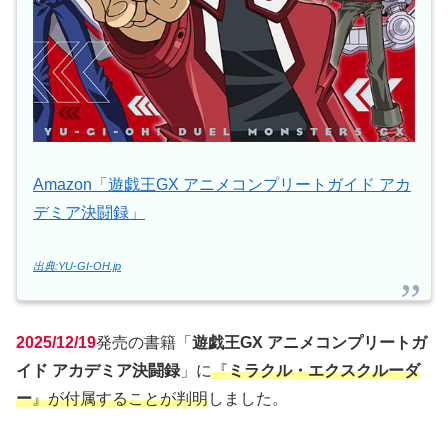
Amazon「遊戯王GX アニメコンプリートガイド アカ
デミア決闘録」
出典:YU-GI-OH.jp
2025/12/19
発売の書籍「
遊戯王GX アニメコンプリートガ
イド アカデミア決闘録
」に
『
ミラクル・エクスクルーダ
ー
』が付属することが判明
しました。