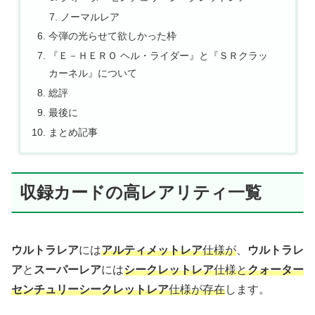
ノーマルレア
今弾の光らせて欲しかった枠
『Ｅ－ＨＥＲＯ ヘル・ライダー』と『ＳＲクラッ
カーネル』について
総評
最後に
まとめ記事
収録カードの高レアリティ一覧
ウルトラレア
には
アルティメットレア
仕様が
、
ウルトラレ
ア
と
スーパーレア
には
シークレットレア
仕様と
クォーター
センチュリーシークレットレア
仕様が存在
します。