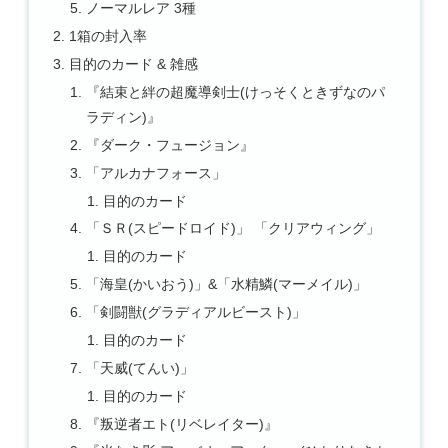
ノーマルレア 3種
1箱の封入率
目的のカード & 雑感
『結束と絆の超魔導剣士(けっそくときずなのパ
ラディン)』
『ダーク・フュージョン』
「アルカナフォース」
目的のカード
「ＳＲ(スピードロイド)」 「クリアウィング」
目的のカード
「海皇(かいおう)」&「水精鱗(マーメイル)」
「剣闘獣(グラディアルビースト)」
目的のカード
「天威(てんい)」
目的のカード
『叛逆者エト(リベレイター)』