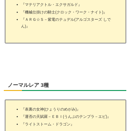
『マテリアクトル・エクサガルド』
『機械仕掛けの騎士(クロック・ワーク・ナイト)』
『ＡＲＧ☆Ｓ－紫電のテュデル(アルゴスターズ しで
ん)』
ノーマルレア 3種
『表裏の女神(ひょうりのめがみ)』
『運否の天賦羅－ＥＢＩ(うんぷのテンプラ－エビ)』
『ライトストーム・ドラゴン』