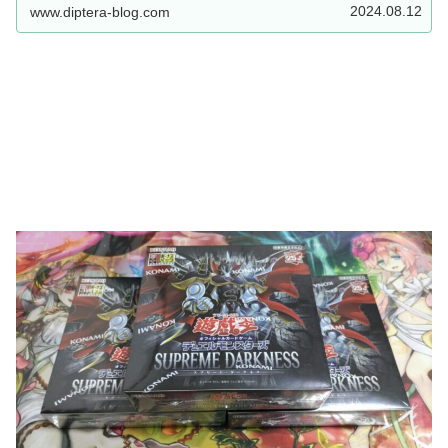
ー効果など精鋭揃い！！後、『Ｅ・ＨＥＲＯ ネオス』が覇
2024.08.12
www.diptera-blog.com
王化してる……。(驚愕)【遊戯王OCG】