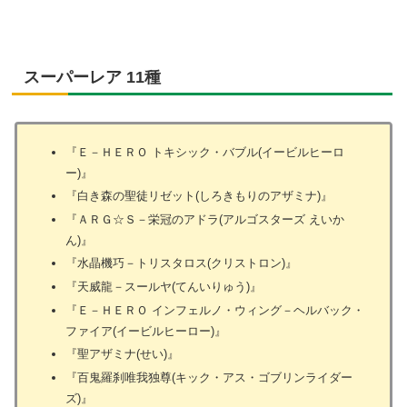
スーパーレア 11種
『Ｅ－ＨＥＲＯ トキシック・バブル(イービルヒーロ
ー)』
『白き森の聖徒リゼット(しろきもりのアザミナ)』
『ＡＲＧ☆Ｓ－栄冠のアドラ(アルゴスターズ えいか
ん)』
『水晶機巧－トリスタロス(クリストロン)』
『天威龍－スールヤ(てんいりゅう)』
『Ｅ－ＨＥＲＯ インフェルノ・ウィング－ヘルバック・
ファイア(イービルヒーロー)』
『聖アザミナ(せい)』
『百鬼羅刹唯我独尊(キック・アス・ゴブリンライダー
ズ)』