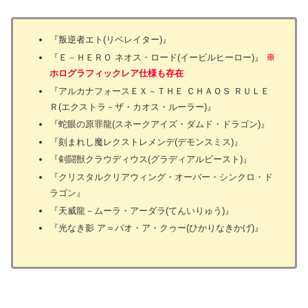
『叛逆者エト(リベレイター)』
『Ｅ－ＨＥＲＯ ネオス・ロード(イービルヒーロー)』
※
ホログラフィックレア仕様も存在
『アルカナフォースＥＸ－ＴＨＥ ＣＨＡＯＳ ＲＵＬＥ
Ｒ(エクストラ－ザ・カオス・ルーラー)』
『蛇眼の原罪龍(スネークアイズ・ダムド・ドラゴン)』
『刻まれし魔レクストレメンデ(デモンスミス)』
『剣闘獣クラウディウス(グラディアルビースト)』
『クリスタルクリアウィング・オーバー・シンクロ・ド
ラゴン』
『天威龍－ムーラ・アーダラ(てんいりゅう)』
『光なき影 ア＝バオ・ア・クゥー(ひかりなきかげ)』