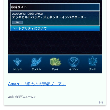
Amazon『絶火の大賢者ゾロア』
出典:遊戯王ニューロン