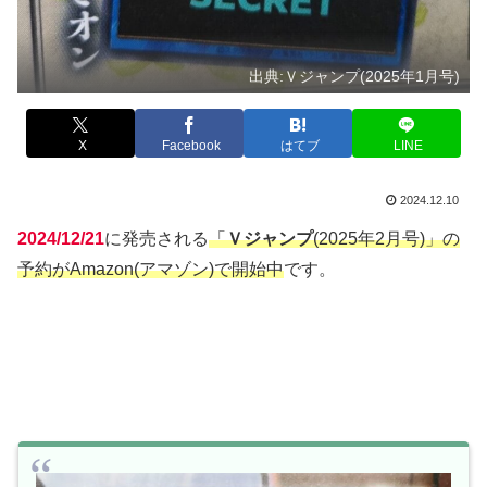
出典:Ｖジャンプ(2025年1月号)
X
Facebook
はてブ
LINE
2024.12.10
2024/12/21
に発売される
「
Ｖジャンプ
(2025年2月号)」の
予約がAmazon(アマゾン)で開始中
です。