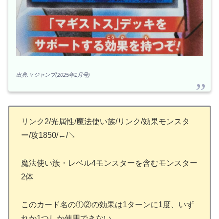
出典:Ｖジャンプ(2025年1月号)
リンク2/光属性/魔法使い族/リンク/効果モンスタ
ー/攻1850/←/↘
魔法使い族・レベル4モンスターを含むモンスター
2体
このカード名の①②の効果は1ターンに1度、いず
れか1つしか使用できない。