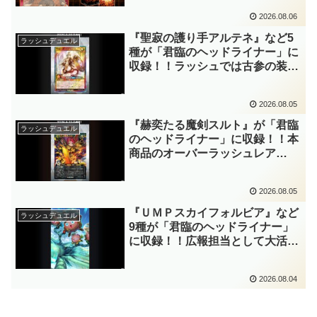
砕』や『列王詩篇』に描かれてい
2026.08.06
た少女で、実際にこの2種を強力
にサポートしていますね！！【遊
『聖寂の護り手アルテネ』など5
ラッシュデュエル
戯王OCG】
種が「君臨のヘッドライナー」に
収録！！ラッシュでは古参の装備
魔法『アルテネの加護』がテーマ
化！！3種のユニオンが存在し、
2026.08.05
天使族では汎用的なサポーターと
なりますね！！【遊戯王ラッシュ
『赫奕たる魔剣スルト』が「君臨
ラッシュデュエル
デュエル】
のヘッドライナー」に収録！！本
商品のオーバーラッシュレア
PREMIUM BLACK Ver.枠！！初
の下級モンスターで、「ヘルシ
2026.08.05
ィ」と相性抜群なバウンス効果持
ちです！！【遊戯王ラッシュデュ
『ＵＭＰスカイフォルビア』など
ラッシュデュエル
エル】
9種が「君臨のヘッドライナー」
に収録！！広報担当として大活躍
中の『ラワン冒険隊』がテーマ
化！！まさかのユニオンテーマで
2026.08.04
すし、関連カードもかなりの精鋭
揃いですね！？【遊戯王ラッシュ
デュエル】