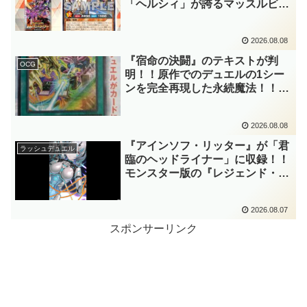
「ヘルシィ」が誇るマッスルビュ
ーティーの詳細が判明！！優秀な
リチュアル魔法『健康ズハイ！』
2026.08.08
をサルベージできるサポーターで
したか～。【遊戯王ラッシュデュ
『宿命の決闘』のテキストが判
OCG
エル】
明！！原作でのデュエルの1シー
ンを完全再現した永続魔法！！発
動時に無差別にモンスターを裏返
す効果も、なかなかの影響力です
2026.08.08
ね～。「Ｖジャンプ(2026年10月
号)」付属カード。【遊戯王
『アインソフ・リッター』が「君
ラッシュデュエル
OCG】
臨のヘッドライナー」に収録！！
モンスター版の『レジェンド・ス
トライク』とも言える強力な蘇生
効果持ち！！そのステータスか
2026.08.07
ら、「救惺」との相性も抜群に良
いですね～。【遊戯王ラッシュデ
スポンサーリンク
ュエル】