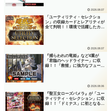
録！！3回の攻撃と除去、強固な
耐性と、正しく『強靭！無敵！最
2026.08.07
強！』な「ブルーアイズ」が登場
です！！【遊戯王OCG】
「ユーティリティ・セレクショ
OCG
ン」の収録カードとレアリティが
全て判明！！環境で活躍したカー
ドのリメイクが多数収録！！調整
版『墓穴の指名者』や「ドミナ
ス」の少女のカード化など、注目
要素が満載ですね～。【遊戯王
2026.08.07
OCG】
『捕らわれの竜姫』など4重が
ラッシュデュエル
「君臨のヘッドライナー」に収
録！！「救惺」に強力なフュージ
ョンモンスターとサポーターが登
場！！性能の高さはもちろん、イ
ラストから推察される背景ストー
リーも興味深い……。【遊戯王ラ
2026.08.06
ッシュデュエル】
『聖王女ローズパメラ』が「ユー
OCG
ティリティ・セレクション」に収
録！！「ドミナス」に初となるモ
ンスターが登場！！『聖王の粉