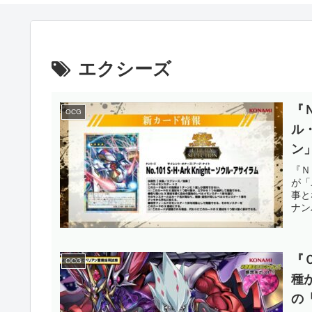
エクシーズ
『
OCG
ル
ン
ー
『Ｎ
が「
し
事と
ナン
OC
『
OCG
種
の