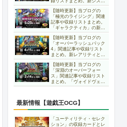
録リストまとめ。新システ
場です！！【遊戯王ラッシ
ム「ユニオンフュージョ
ュデュエル】
【随時更新】当ブログの
ン」の登場により、ようや
「極光のライジング」関連
く原作さながらの「ＸＹ
記事や収録リストまとめ。
Ｚ」が使用可能となりまし
「ギャラクティカ」の新た
た！！【遊戯王ラッシュデ
なフュージョンモンスター
ュエル】
【随時更新】当ブログの
やイラスト違い、「報道」
「オーバーラッシュパック
の強化に加え、幻竜族の新
4」関連記事や収録リスト
テーマ「纏竜」も登場で
まとめ。新レアリティとし
す！！【遊戯王ラッシュデ
てフルオーバーラッシュレ
ュエル】
【随時更新】当ブログの
ア仕様が初登場！！そし
「深淵のオーバーフォー
て、OCGの大人気テーマ
ス」関連記事や収録リスト
「霊使い」も同時に実装さ
まとめ。「ヴォイドヴェル
れています！！【遊戯王ラ
グ」や「夢中」、「ラ
ッシュデュエル】
ヴ」、「いとをかし」、
「コスモス姫」などの人気
最新情報【遊戯王OCG】
テーマ強化に加え、「冥
跡」もテーマ化です！！
【遊戯王ラッシュデュエ
「ユーティリティ・セレク
ル】
ション」の収録カードとレ