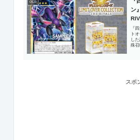
『
OCG
ン
R
「
『四
トオ
す
した
殊召
スポ