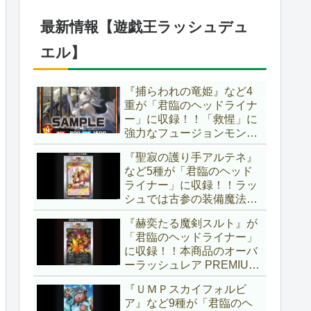
ブースター」の第2弾！！
今回は前回以上に個性派揃
最新情報【遊戯王ラッシュデュ
いとなりましたね～。【遊
戯王OCG】
エル】
『捕らわれの竜姫』など4
重が「君臨のヘッドライナ
ー」に収録！！「救惺」に
強力なフュージョンモンス
ターとサポーターが登
『聖寂の護り手アルテネ』
場！！性能の高さはもちろ
など5種が「君臨のヘッド
ん、イラストから推察され
ライナー」に収録！！ラッ
る背景ストーリーも興味深
シュでは古参の装備魔法
い……。【遊戯王ラッシュ
『アルテネの加護』がテー
デュエル】
『赫奕たる魔剣スルト』が
マ化！！3種のユニオンが
「君臨のヘッドライナー」
存在し、天使族では汎用的
に収録！！本商品のオーバ
なサポーターとなります
ーラッシュレア PREMIUM
ね！！【遊戯王ラッシュデ
BLACK Ver.枠！！初の下級
ュエル】
『ＵＭＰスカイフォルビ
モンスターで、「ヘルシ
ア』など9種が「君臨のヘ
ィ」と相性抜群なバウンス