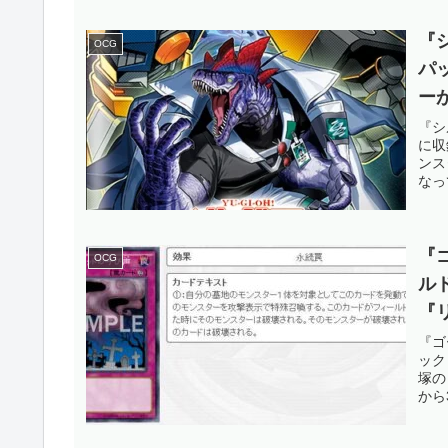
『
OCG
パ
ー
ス
『シ
に収
の
ンス
なっ
OC
『
OCG
ル
『
日
『ゴ
ック
る
塚の
から