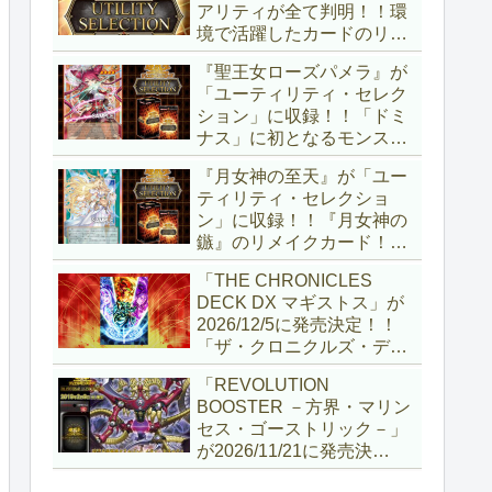
アリティが全て判明！！環
境で活躍したカードのリメ
イクが多数収録！！調整版
『聖王女ローズパメラ』が
『墓穴の指名者』や「ドミ
「ユーティリティ・セレク
ナス」の少女のカード化な
ション」に収録！！「ドミ
ど、注目要素が満載ですね
ナス」に初となるモンスタ
～。【遊戯王OCG】
ーが登場！！『聖王の粉
『月女神の至天』が「ユー
砕』や『列王詩篇』に描か
ティリティ・セレクショ
れていた少女で、実際にこ
ン」に収録！！『月女神の
の2種を強力にサポートし
鏃』のリメイクカード！！
ていますね！！【遊戯王
選出傾向が読めなくなりま
OCG】
「THE CHRONICLES
したが、後攻向けとは言え
DECK DX マギストス」が
無効化範囲の広がった『墓
2026/12/5に発売決定！！
穴の指名者』はめちゃくち
「ザ・クロニクルズ・デッ
ゃ強力ですね！？【遊戯王
キ」がリニューアル！！第
OCG】
「REVOLUTION
1弾は「マギストス」と
BOOSTER －方界・マリン
「エンディミオン」が選出
セス・ゴーストリック－」
されています！！【遊戯王
が2026/11/21に発売決
OCG】
定！！「レボリューション