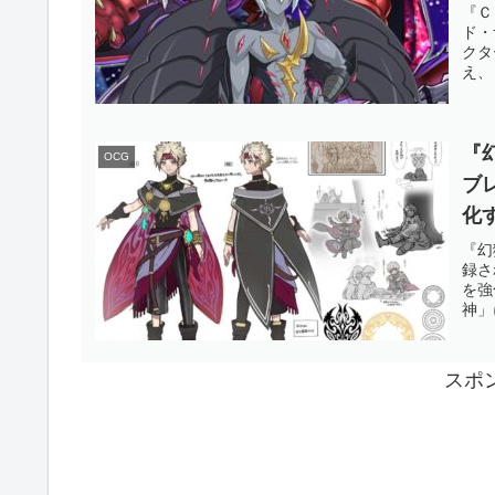
壊
『Ｃ
ド・
場
クタ
え、
OC
『
OCG
ブ
化
て
『幻
録さ
登
を強
神」
OC
スポ