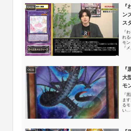
『
OCG
ン
ス
照
『わ
れる
ま
モン
『メ
OC
『
OCG
大
モ
と
『黒
ます
カ
るモ
い…