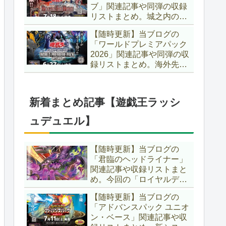
ブ」関連記事や同弾の収録
た、「ドミナス」などの豪
リストまとめ。城之内のカ
華再録にも注目ですね～。
ードたちが『時の黒魔術
【遊戯王OCG】
【随時更新】当ブログの
師』関連となってリメイ
「ワールドプレミアパック
ク！！さらに、「Ｄ－ＨＥ
2026」関連記事や同弾の収
ＲＯ」の『幽獄の時計塔』
録リストまとめ。海外先行
も待望のリメイクです！！
カードが例年より早く来
【遊戯王OCG】
日！！ゴースト骨塚をイメ
ージした『リビングデッド
新着まとめ記事【遊戯王ラッシ
の呼び声』関連に注目が集
まっていますね～。【遊戯
ュデュエル】
王OCG】
【随時更新】当ブログの
「君臨のヘッドライナー」
関連記事や収録リストまと
め。今回の「ロイヤルデモ
ンズ」は相手モンスターを
【随時更新】当ブログの
リリース！！また、新テー
「アドバンスパック ユニオ
マとして「救惺」、「ヘル
ン・ベース」関連記事や収
シィ」、「ゴエゴエ」も登