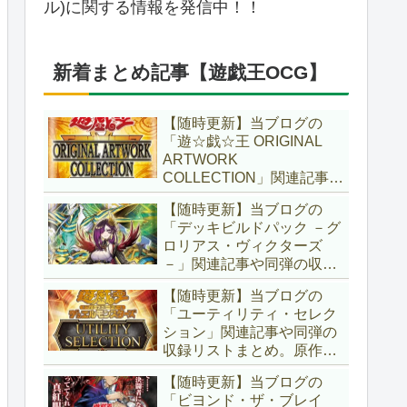
ル)に関する情報を発信中！！
新着まとめ記事【遊戯王OCG】
【随時更新】当ブログの
「遊☆戯☆王 ORIGINAL
ARTWORK
COLLECTION」関連記事や
同弾の収録リストまとめ。
【随時更新】当ブログの
マンガスタイルとオーバー
「デッキビルドパック －グ
フレームに焦点を当てた新
ロリアス・ヴィクターズ
商品！！また、原作のモン
－」関連記事や同弾の収録
スターもリメイクされてい
リストまとめ。効果を持た
ます！！【遊戯王OCG】
【随時更新】当ブログの
ない古のモンスターを使役
「ユーティリティ・セレク
する儀式テーマ「セネト」
ション」関連記事や同弾の
に加え、「レイズ・ムー
収録リストまとめ。原作の
ン」や「異解△」も登
名シーンや懐かしの人気モ
場！！【遊戯王OCG】
【随時更新】当ブログの
ンスターをイメージした新
「ビヨンド・ザ・ブレイ
規カードが多数登場！！ま