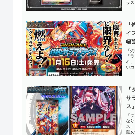
ラス
「
ラッシュデュエル
イ
幅
れ
「灼
「ラ
す
れ、
いカ
『
ラッシュデュエル
サ
ス
が
『ダ
なり
す
ス」
魔女