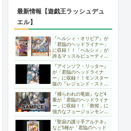
したが、後攻向けとは言え
無効化範囲の広がった『墓
最新情報【遊戯王ラッシュデュ
穴の指名者』はめちゃくち
ゃ強力ですね！？【遊戯王
エル】
OCG】
『ヘルシィ・オリビア』が
「君臨のヘッドライナー」
に収録！！「ヘルシィ」が
誇るマッスルビューティー
の詳細が判明！！優秀なリ
『アインソフ・リッター』
チュアル魔法『健康ズハ
が「君臨のヘッドライナ
イ！』をサルベージできる
ー」に収録！！モンスター
サポーターでしたか～。
版の『レジェンド・ストラ
【遊戯王ラッシュデュエ
イク』とも言える強力な蘇
ル】
『捕らわれの竜姫』など4
生効果持ち！！そのステー
重が「君臨のヘッドライナ
タスから、「救惺」との相
ー」に収録！！「救惺」に
性も抜群に良いですね～。
強力なフュージョンモンス
【遊戯王ラッシュデュエ
ターとサポーターが登
ル】
『聖寂の護り手アルテネ』
場！！性能の高さはもちろ
など5種が「君臨のヘッド
ん、イラストから推察され