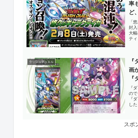
率
ど
「
「悠
封入
で
大幅
ティ
『
ラッシュデュエル
画
『
れ
『ダ
ので
ね
『ダ
した
スポ