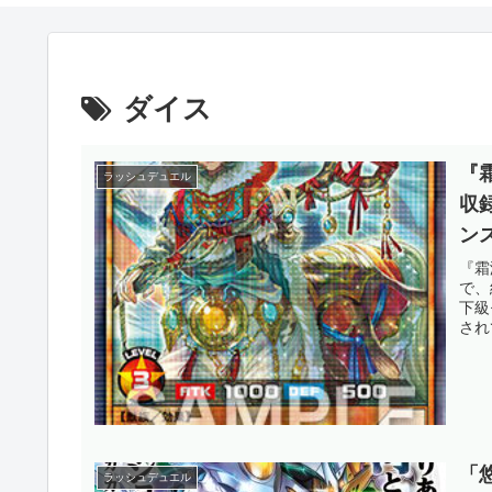
ダイス
『
ラッシュデュエル
収
ン
ス
『霜
で、
王
下級
され
「
ラッシュデュエル