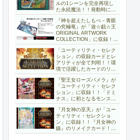
ルの1シーンを完全再現し
た永続魔法！！発動時に無
差別にモンスターを裏返す
『神を超えたしもべ－青眼
効果も、なかなかの影響力
の究極竜』が「遊☆戯☆王
ですね～。「Ｖジャンプ
ORIGINAL ARTWORK
(2026年10月号)」付属カー
COLLECTION」に収録！！
ド。【遊戯王OCG】
3回の攻撃と除去、強固な
「ユーティリティ・セレク
耐性と、正しく『強靭！無
ション」の収録カードとレ
敵！最強！』な「ブルーア
アリティが全て判明！！環
イズ」が登場です！！【遊
境で活躍したカードのリメ
戯王OCG】
イクが多数収録！！調整版
『聖王女ローズパメラ』が
『墓穴の指名者』や「ドミ
「ユーティリティ・セレク
ナス」の少女のカード化な
ション」に収録！！「ドミ
ど、注目要素が満載ですね
ナス」に初となるモンスタ
～。【遊戯王OCG】
ーが登場！！『聖王の粉
『月女神の至天』が「ユー
砕』や『列王詩篇』に描か
ティリティ・セレクショ
れていた少女で、実際にこ
ン」に収録！！『月女神の
の2種を強力にサポートし
鏃』のリメイクカード！！
ていますね！！【遊戯王
選出傾向が読めなくなりま
OCG】