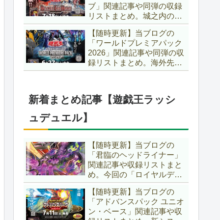
ブ」関連記事や同弾の収録
た、「ドミナス」などの豪
リストまとめ。城之内のカ
華再録にも注目ですね～。
ードたちが『時の黒魔術
【遊戯王OCG】
【随時更新】当ブログの
師』関連となってリメイ
「ワールドプレミアパック
ク！！さらに、「Ｄ－ＨＥ
2026」関連記事や同弾の収
ＲＯ」の『幽獄の時計塔』
録リストまとめ。海外先行
も待望のリメイクです！！
カードが例年より早く来
【遊戯王OCG】
日！！ゴースト骨塚をイメ
ージした『リビングデッド
新着まとめ記事【遊戯王ラッシ
の呼び声』関連に注目が集
まっていますね～。【遊戯
ュデュエル】
王OCG】
【随時更新】当ブログの
「君臨のヘッドライナー」
関連記事や収録リストまと
め。今回の「ロイヤルデモ
ンズ」は相手モンスターを
【随時更新】当ブログの
リリース！！また、新テー
「アドバンスパック ユニオ
マとして「救惺」、「ヘル
ン・ベース」関連記事や収
シィ」、「ゴエゴエ」も登