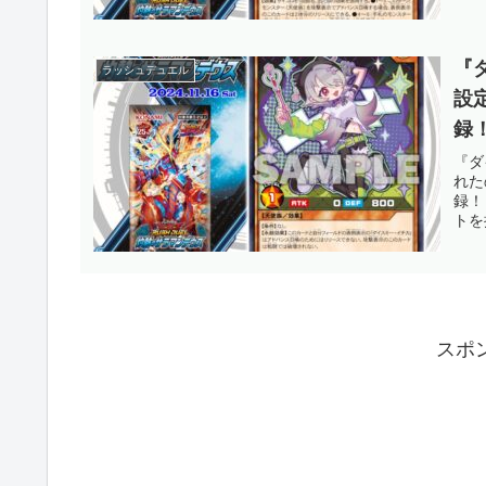
ュエ
『
ラッシュデュエル
設
録
定
『ダ
れた
【
録！
トを
スポ