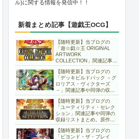
ル)に関する情報を発信中！！
新着まとめ記事【遊戯王OCG】
【随時更新】当ブログの
「遊☆戯☆王 ORIGINAL
ARTWORK
COLLECTION」関連記事や
同弾の収録リストまとめ。
【随時更新】当ブログの
マンガスタイルとオーバー
「デッキビルドパック －グ
フレームに焦点を当てた新
ロリアス・ヴィクターズ
商品！！また、原作のモン
－」関連記事や同弾の収録
スターもリメイクされてい
リストまとめ。効果を持た
ます！！【遊戯王OCG】
【随時更新】当ブログの
ない古のモンスターを使役
「ユーティリティ・セレク
する儀式テーマ「セネト」
ション」関連記事や同弾の
に加え、「レイズ・ムー
収録リストまとめ。原作の
ン」や「異解△」も登
名シーンや懐かしの人気モ
場！！【遊戯王OCG】
【随時更新】当ブログの
ンスターをイメージした新
「ビヨンド・ザ・ブレイ
規カードが多数登場！！ま