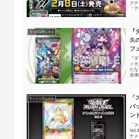
クテ
「ア
『
ラッシュデュエル
久
フ
の
『ダ
ィカ
す
たな
全体
デュ
「ス
ラッシュデュエル
パッ
ン
妖
「ス
Vo
ュ
ナメ