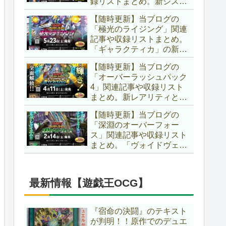
録リストまとめ。新システ
場です！！【遊戯王ラッシ
ム「ユニオンフュージョ
ュデュエル】
【随時更新】当ブログの
ン」の登場により、ようや
「極光のライジング」関連
く原作さながらの「ＸＹ
記事や収録リストまとめ。
Ｚ」が使用可能となりまし
「ギャラクティカ」の新た
た！！【遊戯王ラッシュデ
なフュージョンモンスター
ュエル】
【随時更新】当ブログの
やイラスト違い、「報道」
「オーバーラッシュパック
の強化に加え、幻竜族の新
4」関連記事や収録リスト
テーマ「纏竜」も登場で
まとめ。新レアリティとし
す！！【遊戯王ラッシュデ
てフルオーバーラッシュレ
ュエル】
【随時更新】当ブログの
ア仕様が初登場！！そし
「深淵のオーバーフォー
て、OCGの大人気テーマ
ス」関連記事や収録リスト
「霊使い」も同時に実装さ
まとめ。「ヴォイドヴェル
れています！！【遊戯王ラ
グ」や「夢中」、「ラ
ッシュデュエル】
ヴ」、「いとをかし」、
「コスモス姫」などの人気
最新情報【遊戯王OCG】
テーマ強化に加え、「冥
跡」もテーマ化です！！
【遊戯王ラッシュデュエ
『宿命の決闘』のテキスト
ル】
が判明！！原作でのデュエ