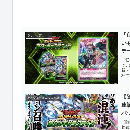
『
ラッシュデュエル
い
テ
加
『任
で、
在
新テ
枠で
エル
【
ラッシュデュエルまとめ
連
パ
グ
【随
収録
も