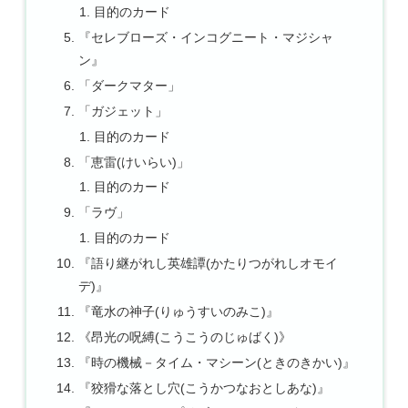
目的のカード
『セレブローズ・インコグニート・マジシャ
ン』
「ダークマター」
「ガジェット」
目的のカード
「恵雷(けいらい)」
目的のカード
「ラヴ」
目的のカード
『語り継がれし英雄譚(かたりつがれしオモイ
デ)』
『竜水の神子(りゅうすいのみこ)』
《昂光の呪縛(こうこうのじゅばく)》
『時の機械－タイム・マシーン(ときのきかい)』
『狡猾な落とし穴(こうかつなおとしあな)』