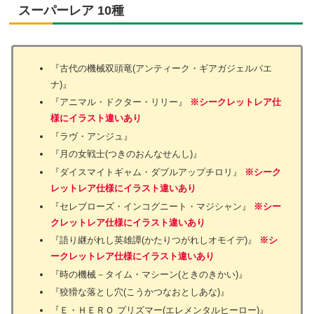
スーパーレア 10種
『古代の機械双頭竜(アンティーク・ギアガジェルバエ
ナ)』
『アニマル・ドクター・リリー』
※シークレットレア仕
様にイラスト違いあり
『ラヴ・アンジュ』
『月の女戦士(つきのおんなせんし)』
『ダイスマイトギャム・ダブルアップチロリ』
※シーク
レットレア仕様にイラスト違いあり
『セレブローズ・インコグニート・マジシャン』
※シー
クレットレア仕様にイラスト違いあり
『語り継がれし英雄譚(かたりつがれしオモイデ)』
※シ
ークレットレア仕様にイラスト違いあり
『時の機械－タイム・マシーン(ときのきかい)』
『狡猾な落とし穴(こうかつなおとしあな)』
『Ｅ・ＨＥＲＯ プリズマー(エレメンタルヒーロー)』