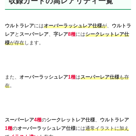
収録カードの高レアリティ一覧
ウルトラレア
には
オーバーラッシュレア仕様
が
、
ウルトラ
レア
と
スーパーレア
、
字レア
8種
には
シークレットレア仕
様
が存在
します。
また、
オーバーラッシュレア
1種
は
スーパーレア仕様
も存
在
。
スーパーレア
4種
の
シークレットレア仕様
、
ウルトラレア
1種
の
オーバーラッシュレア仕様
には
通常イラストに加え