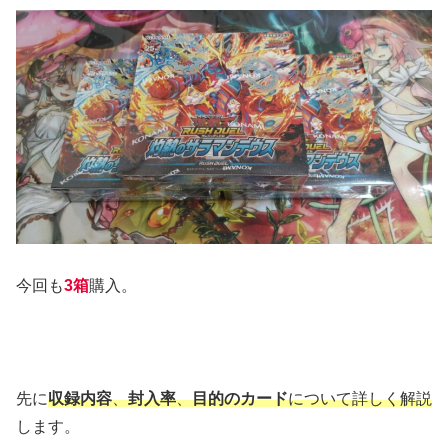
今回も
3箱
購入。
先に
収録内容
、
封入率
、
目的のカード
について詳しく解説
します。