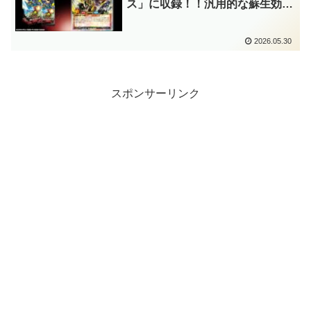
ス」に収録！！汎用的な蘇生効果
を持つ地属性・獣戦士族！！安定
したステータスも持ち、「冥跡」
2026.05.30
では是非とも採用したいモンスタ
ーですね～。【遊戯王ラッシュデ
ュエル】
スポンサーリンク